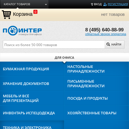
КАТАЛОГ ТОВАРОВ
ВХОД
РЕГИСТРАЦИЯ
0
ДОСТАВКА
Корзина
нет товаров
ОПЛАТА
8 (495) 640-88-99
ТОРГОВЫЕ МАРКИ
обратный звонок оператора
ПОЛЕЗНАЯ ИНФОРМАЦИЯ
НАЙТИ
О КОМПАНИИ
КОНТАКТЫ
ДЛЯ ОФИСА
ЗАДАТЬ ВОПРОС
НАСТОЛЬНЫЕ
БУМАЖНАЯ
ПРОДУКЦИЯ
ПРИНАДЛЕЖНОСТИ
ПИСЬМЕННЫЕ
ХРАНЕНИЕ
ДОКУМЕНТОВ
ПРИНАДЛЕЖНОСТИ
МЕБЕЛЬ И ВСЁ
ПОСУДА И
ПРОДУКТЫ
ДЛЯ ПРЕЗЕНТАЦИЙ
ИНВЕНТАРЬ И
СПЕЦОДЕЖДА
ХОЗЯЙСТВЕННЫЕ
ТОВАРЫ
ТЕХНИКА И
ЭЛЕКТРОНИКА