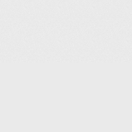
(С) 2006-2026 КОМПАНИЯ «ПОИНТЕР»
ИНТЕРНЕТ-МАГАЗИН ТОВАРОВ ДЛЯ ОФИСА.
ДОСТАВКА ПО МОСКВЕ И ВСЕЙ РОССИИ.
ВСЕ ПРАВА ЗАЩИЩЕНЫ.
КАТАЛОГ ТОВАРОВ
КОНТАКТЫ
ДОСТАВКА И САМОВЫВОЗ
О КОМПАНИИ
ОПЛАТА
ПОМОЩЬ
ГАРАНТИЯ И ВОЗВРАТ
ТОРГОВЫЕ МАРКИ
ДОКУМЕНТЫ
ПОЛИТИКА КОНФИДЕНЦИАЛЬНОСТИ
ЗАДАТЬ ВОПРОС
ВАКАНСИИ
НОВОСТИ
ПОЛЕЗНАЯ ИНФОРМАЦИЯ