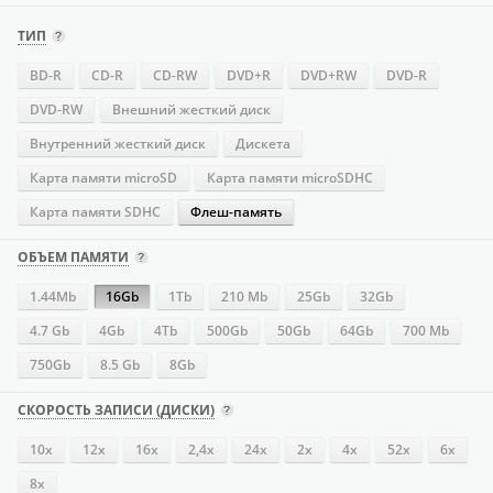
ТИП
BD-R
CD-R
CD-RW
DVD+R
DVD+RW
DVD-R
DVD-RW
Внешний жесткий диск
Внутренний жесткий диск
Дискета
Карта памяти microSD
Карта памяти microSDHC
Карта памяти SDHC
Флеш-память
ОБЪЕМ ПАМЯТИ
1.44Mb
16Gb
1Tb
210 Mb
25Gb
32Gb
4.7 Gb
4Gb
4Tb
500Gb
50Gb
64Gb
700 Mb
750Gb
8.5 Gb
8Gb
СКОРОСТЬ ЗАПИСИ (ДИСКИ)
10x
12x
16х
2,4x
24х
2x
4х
52х
6x
8x