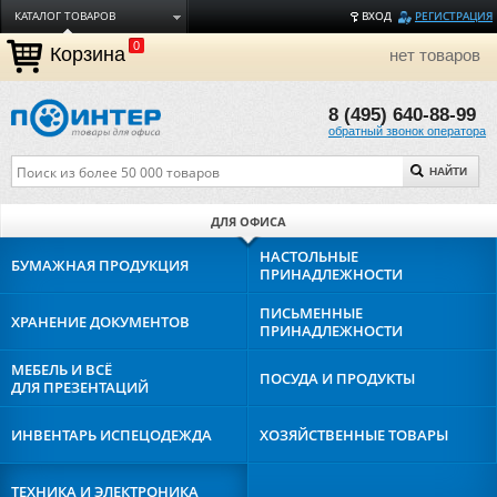
КАТАЛОГ ТОВАРОВ
ВХОД
РЕГИСТРАЦИЯ
0
ДОСТАВКА
Корзина
нет товаров
ОПЛАТА
8 (495) 640-88-99
ТОРГОВЫЕ МАРКИ
обратный звонок оператора
ПОЛЕЗНАЯ ИНФОРМАЦИЯ
НАЙТИ
О КОМПАНИИ
КОНТАКТЫ
ДЛЯ ОФИСА
ЗАДАТЬ ВОПРОС
НАСТОЛЬНЫЕ
БУМАЖНАЯ
ПРОДУКЦИЯ
ПРИНАДЛЕЖНОСТИ
ПИСЬМЕННЫЕ
ХРАНЕНИЕ
ДОКУМЕНТОВ
ПРИНАДЛЕЖНОСТИ
МЕБЕЛЬ И ВСЁ
ПОСУДА И
ПРОДУКТЫ
ДЛЯ ПРЕЗЕНТАЦИЙ
ИНВЕНТАРЬ И
СПЕЦОДЕЖДА
ХОЗЯЙСТВЕННЫЕ
ТОВАРЫ
ТЕХНИКА И
ЭЛЕКТРОНИКА