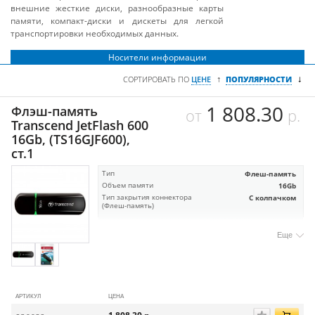
внешние жесткие диски, разнообразные карты
памяти, компакт-диски и дискеты для легкой
транспортировки необходимых данных.
Носители информации
↓
↑
СОРТИРОВАТЬ ПО
ЦЕНЕ
ПОПУЛЯРНОСТИ
1 808.30
Флэш-память
от
р.
Transcend JetFlash 600
16Gb, (TS16GJF600),
ст.1
Тип
Флеш-память
Объем памяти
16Gb
Тип закрытия коннектора
С колпачком
(Флеш-память)
Еще
АРТИКУЛ
ЦЕНА