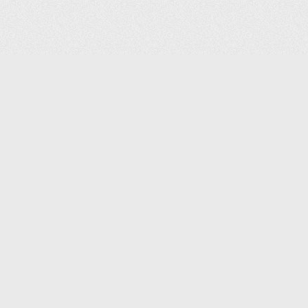
(С) 2006-2026 КОМПАНИЯ «ПОИНТЕР»
ИНТЕРНЕТ-МАГАЗИН ТОВАРОВ ДЛЯ ОФИСА.
ДОСТАВКА ПО МОСКВЕ И ВСЕЙ РОССИИ.
ВСЕ ПРАВА ЗАЩИЩЕНЫ.
КАТАЛОГ ТОВАРОВ
КОНТАКТЫ
ДОСТАВКА И САМОВЫВОЗ
О КОМПАНИИ
ОПЛАТА
ПОМОЩЬ
ГАРАНТИЯ И ВОЗВРАТ
ТОРГОВЫЕ МАРКИ
ДОКУМЕНТЫ
ПОЛИТИКА КОНФИДЕНЦИАЛЬНОСТИ
ЗАДАТЬ ВОПРОС
ВАКАНСИИ
НОВОСТИ
ПОЛЕЗНАЯ ИНФОРМАЦИЯ
ЗАКАЗАТЬ КАТАЛОГ
КОНТАКТЫ:
SHOP@IPOINTER.RU
8 (495) 640-88-99
ОФИС: 127106, МОСКВА,