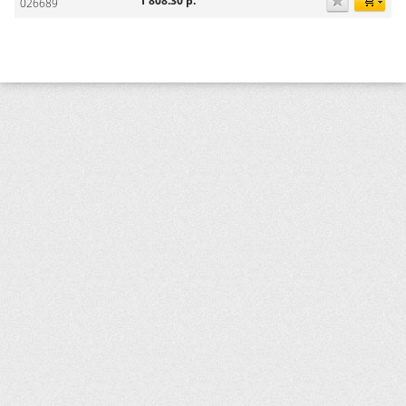
1 808.30
р.
026689