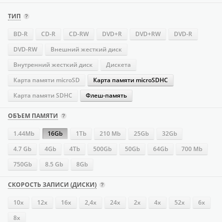
ТИП
BD-R
CD-R
CD-RW
DVD+R
DVD+RW
DVD-R
DVD-RW
Внешний жесткий диск
Внутренний жесткий диск
Дискета
Карта памяти microSD
Карта памяти microSDHC
Карта памяти SDHC
Флеш-память
ОБЪЕМ ПАМЯТИ
1.44Mb
16Gb
1Tb
210 Mb
25Gb
32Gb
4.7 Gb
4Gb
4Tb
500Gb
50Gb
64Gb
700 Mb
750Gb
8.5 Gb
8Gb
СКОРОСТЬ ЗАПИСИ (ДИСКИ)
10x
12x
16х
2,4x
24х
2x
4х
52х
6x
8x