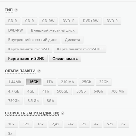
ТИП
BD-R
CD-R
CD-RW
DVD+R
DVD+RW
DVD-R
DVD-RW
Внешний жесткий диск
Внутренний жесткий диск
Дискета
Карта памяти microSD
Карта памяти microSDHC
Карта памяти SDHC
Флеш-память
ОБЪЕМ ПАМЯТИ
1.44Mb
16Gb
1Tb
210 Mb
25Gb
32Gb
4.7 Gb
4Gb
4Tb
500Gb
50Gb
64Gb
700 Mb
750Gb
8.5 Gb
8Gb
СКОРОСТЬ ЗАПИСИ (ДИСКИ)
10x
12x
16х
2,4x
24х
2x
4х
52х
6x
8x