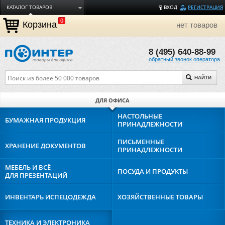
КАТАЛОГ ТОВАРОВ
ВХОД
РЕГИСТРАЦИЯ
0
ДОСТАВКА
Корзина
нет товаров
ОПЛАТА
8 (495) 640-88-99
ТОРГОВЫЕ МАРКИ
обратный звонок оператора
ПОЛЕЗНАЯ ИНФОРМАЦИЯ
НАЙТИ
О КОМПАНИИ
КОНТАКТЫ
ДЛЯ ОФИСА
ЗАДАТЬ ВОПРОС
НАСТОЛЬНЫЕ
БУМАЖНАЯ
ПРОДУКЦИЯ
ПРИНАДЛЕЖНОСТИ
ПИСЬМЕННЫЕ
ХРАНЕНИЕ
ДОКУМЕНТОВ
ПРИНАДЛЕЖНОСТИ
МЕБЕЛЬ И ВСЁ
ПОСУДА И
ПРОДУКТЫ
ДЛЯ ПРЕЗЕНТАЦИЙ
ИНВЕНТАРЬ И
СПЕЦОДЕЖДА
ХОЗЯЙСТВЕННЫЕ
ТОВАРЫ
ТЕХНИКА И
ЭЛЕКТРОНИКА