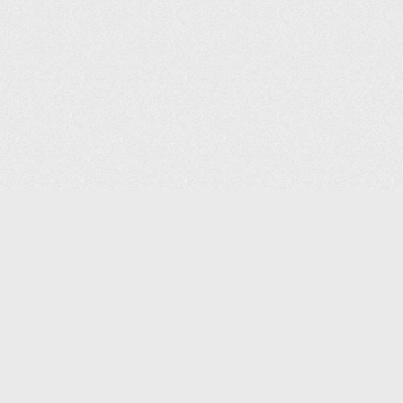
(С) 2006-2026 КОМПАНИЯ «ПОИНТЕР»
ИНТЕРНЕТ-МАГАЗИН ТОВАРОВ ДЛЯ ОФИСА.
ДОСТАВКА ПО МОСКВЕ И ВСЕЙ РОССИИ.
ВСЕ ПРАВА ЗАЩИЩЕНЫ.
КАТАЛОГ ТОВАРОВ
КОНТАКТЫ
ДОСТАВКА И САМОВЫВОЗ
О КОМПАНИИ
ОПЛАТА
ПОМОЩЬ
ГАРАНТИЯ И ВОЗВРАТ
ТОРГОВЫЕ МАРКИ
ДОКУМЕНТЫ
ПОЛИТИКА КОНФИДЕНЦИАЛЬНОСТИ
ЗАДАТЬ ВОПРОС
ВАКАНСИИ
НОВОСТИ
ПОЛЕЗНАЯ ИНФОРМАЦИЯ