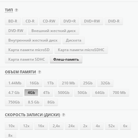
ТИП
BD-R
CD-R
CD-RW
DVD+R
DVD+RW
DVD-R
DVD-RW
Внешний жесткий диск
Внутренний жесткий диск
Дискета
Карта памяти microSD
Карта памяти microSDHC
Карта памяти SDHC
Флеш-память
ОБЪЕМ ПАМЯТИ
1.44Mb
16Gb
1Tb
210 Mb
25Gb
32Gb
4.7 Gb
4Gb
4Tb
500Gb
50Gb
64Gb
700 Mb
750Gb
8.5 Gb
8Gb
СКОРОСТЬ ЗАПИСИ (ДИСКИ)
10x
12x
16х
2,4x
24х
2x
4х
52х
6x
8x