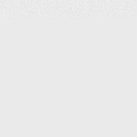
(С) 2006-2026 КОМПАНИЯ «ПОИНТЕР»
ИНТЕРНЕТ-МАГАЗИН ТОВАРОВ ДЛЯ ОФИСА.
ДОСТАВКА ПО МОСКВЕ И ВСЕЙ РОССИИ.
ВСЕ ПРАВА ЗАЩИЩЕНЫ.
КАТАЛОГ ТОВАРОВ
КОНТАКТЫ
ДОСТАВКА И САМОВЫВОЗ
О КОМПАНИИ
ОПЛАТА
ПОМОЩЬ
ГАРАНТИЯ И ВОЗВРАТ
ТОРГОВЫЕ МАРКИ
ДОКУМЕНТЫ
ПОЛИТИКА КОНФИДЕНЦИАЛЬНОСТИ
ЗАДАТЬ ВОПРОС
ВАКАНСИИ
НОВОСТИ
ПОЛЕЗНАЯ ИНФОРМАЦИЯ
ЗАКАЗАТЬ КАТАЛОГ
КОНТАКТЫ:
SHOP@IPOINTER.RU
8 (495) 640-88-99
ОФИС: 127106, МОСКВА,
ГОСТИНИЧНЫЙ ПРОЕЗД, Д.