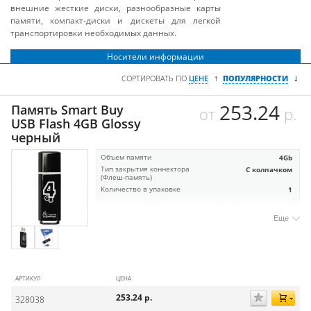
внешние жесткие диски, разнообразные карты
памяти, компакт-диски и дискеты для легкой
транспортировки необходимых данных.
Носители информации
↓
↑
СОРТИРОВАТЬ ПО
ЦЕНЕ
ПОПУЛЯРНОСТИ
253.24
Память Smart Buy
от
р.
USB Flash 4GB Glossy
черный
Объем памяти
4Gb
Тип закрытия коннектора
С колпачком
(Флеш-память)
Количество в упаковке
1
Еще
АРТИКУЛ
ЦЕНА
253.24
р.
328038