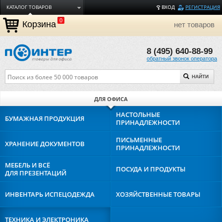
КАТАЛОГ ТОВАРОВ
ВХОД
РЕГИСТРАЦИЯ
0
ДОСТАВКА
Корзина
нет товаров
ОПЛАТА
8 (495) 640-88-99
ТОРГОВЫЕ МАРКИ
обратный звонок оператора
ПОЛЕЗНАЯ ИНФОРМАЦИЯ
НАЙТИ
О КОМПАНИИ
КОНТАКТЫ
ДЛЯ ОФИСА
ЗАДАТЬ ВОПРОС
НАСТОЛЬНЫЕ
БУМАЖНАЯ
ПРОДУКЦИЯ
ПРИНАДЛЕЖНОСТИ
ПИСЬМЕННЫЕ
ХРАНЕНИЕ
ДОКУМЕНТОВ
ПРИНАДЛЕЖНОСТИ
МЕБЕЛЬ И ВСЁ
ПОСУДА И
ПРОДУКТЫ
ДЛЯ ПРЕЗЕНТАЦИЙ
ИНВЕНТАРЬ И
СПЕЦОДЕЖДА
ХОЗЯЙСТВЕННЫЕ
ТОВАРЫ
ТЕХНИКА И
ЭЛЕКТРОНИКА