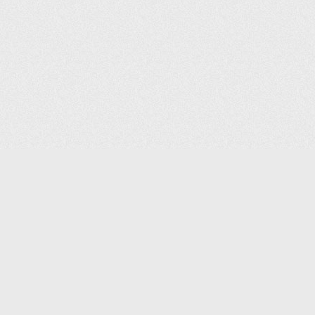
(С) 2006-2026 КОМПАНИЯ «ПОИНТЕР»
ИНТЕРНЕТ-МАГАЗИН ТОВАРОВ ДЛЯ ОФИСА.
ДОСТАВКА ПО МОСКВЕ И ВСЕЙ РОССИИ.
ВСЕ ПРАВА ЗАЩИЩЕНЫ.
КАТАЛОГ ТОВАРОВ
КОНТАКТЫ
ДОСТАВКА И САМОВЫВОЗ
О КОМПАНИИ
ОПЛАТА
ПОМОЩЬ
ГАРАНТИЯ И ВОЗВРАТ
ТОРГОВЫЕ МАРКИ
ДОКУМЕНТЫ
ПОЛИТИКА КОНФИДЕНЦИАЛЬНОСТИ
ЗАДАТЬ ВОПРОС
ВАКАНСИИ
НОВОСТИ
ПОЛЕЗНАЯ ИНФОРМАЦИЯ