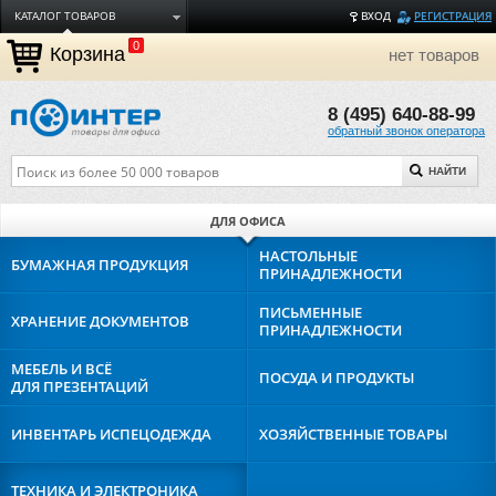
КАТАЛОГ ТОВАРОВ
ВХОД
РЕГИСТРАЦИЯ
0
ДОСТАВКА
Корзина
нет товаров
ОПЛАТА
8 (495) 640-88-99
ТОРГОВЫЕ МАРКИ
обратный звонок оператора
ПОЛЕЗНАЯ ИНФОРМАЦИЯ
НАЙТИ
О КОМПАНИИ
КОНТАКТЫ
ДЛЯ ОФИСА
ЗАДАТЬ ВОПРОС
НАСТОЛЬНЫЕ
БУМАЖНАЯ
ПРОДУКЦИЯ
ПРИНАДЛЕЖНОСТИ
ПИСЬМЕННЫЕ
ХРАНЕНИЕ
ДОКУМЕНТОВ
ПРИНАДЛЕЖНОСТИ
МЕБЕЛЬ И ВСЁ
ПОСУДА И
ПРОДУКТЫ
ДЛЯ ПРЕЗЕНТАЦИЙ
ИНВЕНТАРЬ И
СПЕЦОДЕЖДА
ХОЗЯЙСТВЕННЫЕ
ТОВАРЫ
ТЕХНИКА И
ЭЛЕКТРОНИКА