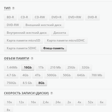
ТИП
BD-R
CD-R
CD-RW
DVD+R
DVD+RW
DVD-R
DVD-RW
Внешний жесткий диск
Внутренний жесткий диск
Дискета
Карта памяти microSD
Карта памяти microSDHC
Карта памяти SDHC
Флеш-память
ОБЪЕМ ПАМЯТИ
1.44Mb
16Gb
1Tb
210 Mb
25Gb
32Gb
4.7 Gb
4Gb
4Tb
500Gb
50Gb
64Gb
700 Mb
750Gb
8.5 Gb
8Gb
СКОРОСТЬ ЗАПИСИ (ДИСКИ)
10x
12x
16х
2,4x
24х
2x
4х
52х
6x
8x