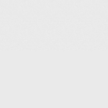
(С) 2006-2026 КОМПАНИЯ «ПОИНТЕР»
ИНТЕРНЕТ-МАГАЗИН ТОВАРОВ ДЛЯ ОФИСА.
ДОСТАВКА ПО МОСКВЕ И ВСЕЙ РОССИИ.
ВСЕ ПРАВА ЗАЩИЩЕНЫ.
КАТАЛОГ ТОВАРОВ
КОНТАКТЫ
ДОСТАВКА И САМОВЫВОЗ
О КОМПАНИИ
ОПЛАТА
ПОМОЩЬ
ГАРАНТИЯ И ВОЗВРАТ
ТОРГОВЫЕ МАРКИ
ДОКУМЕНТЫ
ПОЛИТИКА КОНФИДЕНЦИАЛЬНОСТИ
ЗАДАТЬ ВОПРОС
ВАКАНСИИ
НОВОСТИ
ПОЛЕЗНАЯ ИНФОРМАЦИЯ