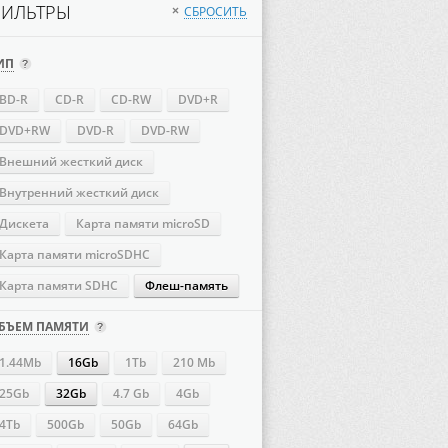
ИЛЬТРЫ
СБРОСИТЬ
×
ИП
BD-R
CD-R
CD-RW
DVD+R
DVD+RW
DVD-R
DVD-RW
Внешний жесткий диск
Внутренний жесткий диск
Дискета
Карта памяти microSD
Карта памяти microSDHC
Карта памяти SDHC
Флеш-память
БЪЕМ ПАМЯТИ
1.44Mb
16Gb
1Tb
210 Mb
25Gb
32Gb
4.7 Gb
4Gb
4Tb
500Gb
50Gb
64Gb