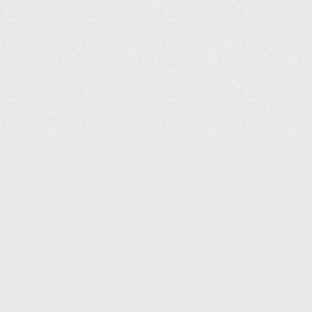
КОНТАКТЫ:
8 (495) 640-88-99
SHOP@IPOINTER.RU
ОФИС: 127106, МОСКВА,
АТАЛОГ
ГОСТИНИЧНЫЙ ПРОЕЗД, Д. 8,