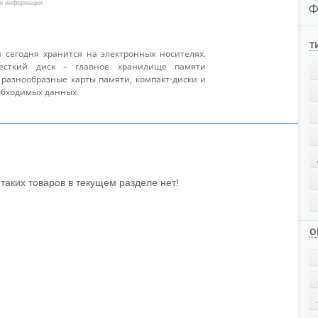
ли информации
Ф
Т
сегодня хранится на электронных носителях.
есткий диск – главное хранилище памяти
 разнообразные карты памяти, компакт-диски и
обходимых данных.
таких товаров в текущем разделе нет!
О