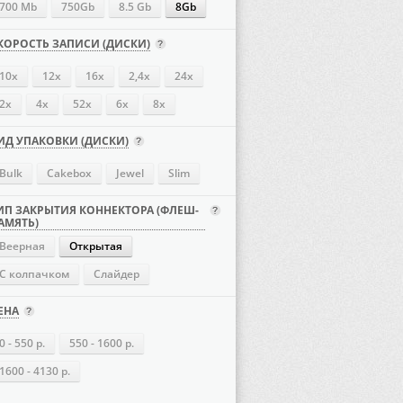
700 Mb
750Gb
8.5 Gb
8Gb
КОРОСТЬ ЗАПИСИ (ДИСКИ)
10x
12x
16х
2,4x
24х
2x
4х
52х
6x
8x
ИД УПАКОВКИ (ДИСКИ)
Bulk
Cakebox
Jewel
Slim
ИП ЗАКРЫТИЯ КОННЕКТОРА (ФЛЕШ-
АМЯТЬ)
Веерная
Открытая
С колпачком
Слайдер
ЕНА
0 - 550 р.
550 - 1600 р.
1600 - 4130 р.