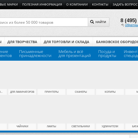
ВЫЕ МАРКИ
ПОЛЕЗНАЯ ИНФОРМАЦИЯ
О КОМПАНИИ
КОНТАКТЫ
ЗАДАТЬ ВОПРОС
8 (495)
НАЙТИ
обратны
Ы
ДЛЯ ТВОРЧЕСТВА
ДЛЯ ТОРГОВЛИ И СКЛАДА
БАНКОВСКОЕ ОБОРУДО
ение
Письменные
Мебель и всё
Посуда и
Инвент
ментов
принадлежности
для презентаций
продукты
спецод
..
ДЛЯ ЛАМИНАТОРОВ
ПРИНТЕРЫ
СКАНЕРЫ
КОПИРЫ
ЧАЙНИКИ
ЛАМПЫ
СВЕТИЛЬНИКИ
УДЛИНИТЕЛИ
БАТ