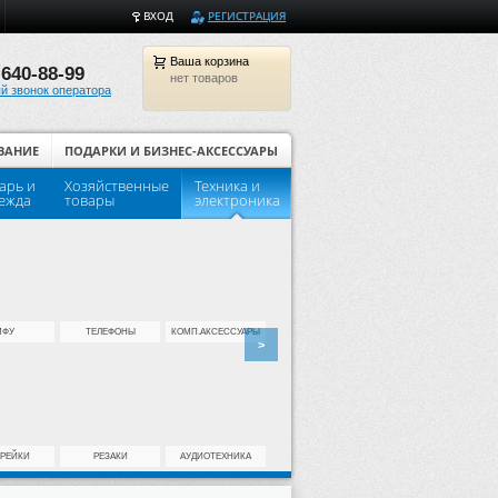
ВХОД
РЕГИСТРАЦИЯ
Ваша
корзина
 640-88-99
нет товаров
й звонок оператора
ВАНИЕ
ПОДАРКИ И БИЗНЕС-АКСЕССУАРЫ
арь и
Хозяйственные
Техника и
Популярные товары для шко
ежда
товары
электроника
МФУ
ТЕЛЕФОНЫ
КОМП.АКСЕССУАРЫ
>
АРЕЙКИ
РЕЗАКИ
АУДИОТЕХНИКА