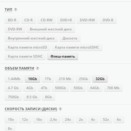
ТИП
BD-R
CD-R
CD-RW
DVD+R
DVD+RW
DVD-R
DVD-RW
Внешний жесткий диск
Внутренний жесткий диск
Дискета
Карта памяти microSD
Карта памяти microSDHC
Карта памяти SDHC
Флеш-память
ОБЪЕМ ПАМЯТИ
1.44Mb
16Gb
1Tb
210 Mb
25Gb
32Gb
4.7 Gb
4Gb
4Tb
500Gb
50Gb
64Gb
700 Mb
750Gb
8.5 Gb
8Gb
СКОРОСТЬ ЗАПИСИ (ДИСКИ)
10x
12x
16х
2,4x
24х
2x
4х
52х
6x
8x