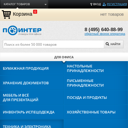
КАТАЛОГ ТОВАРОВ
ВХОД
РЕГИСТРАЦИЯ
0
ДОСТАВКА
Корзина
нет товаров
ОПЛАТА
8 (495) 640-88-99
ТОРГОВЫЕ МАРКИ
обратный звонок оператора
ПОЛЕЗНАЯ ИНФОРМАЦИЯ
НАЙТИ
О КОМПАНИИ
КОНТАКТЫ
ДЛЯ ОФИСА
ЗАДАТЬ ВОПРОС
НАСТОЛЬНЫЕ
БУМАЖНАЯ
ПРОДУКЦИЯ
ПРИНАДЛЕЖНОСТИ
ПИСЬМЕННЫЕ
ХРАНЕНИЕ
ДОКУМЕНТОВ
ПРИНАДЛЕЖНОСТИ
МЕБЕЛЬ И ВСЁ
ПОСУДА И
ПРОДУКТЫ
ДЛЯ ПРЕЗЕНТАЦИЙ
ИНВЕНТАРЬ И
СПЕЦОДЕЖДА
ХОЗЯЙСТВЕННЫЕ
ТОВАРЫ
ТЕХНИКА И
ЭЛЕКТРОНИКА