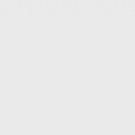
(С) 2006-2026 КОМПАНИЯ «ПОИНТЕР»
ИНТЕРНЕТ-МАГАЗИН ТОВАРОВ ДЛЯ ОФИСА.
ДОСТАВКА ПО МОСКВЕ И ВСЕЙ РОССИИ.
ВСЕ ПРАВА ЗАЩИЩЕНЫ.
КАТАЛОГ ТОВАРОВ
КОНТАКТЫ
ДОСТАВКА И САМОВЫВОЗ
О КОМПАНИИ
ОПЛАТА
ПОМОЩЬ
ГАРАНТИЯ И ВОЗВРАТ
ТОРГОВЫЕ МАРКИ
ДОКУМЕНТЫ
ПОЛИТИКА КОНФИДЕНЦИАЛЬНОСТИ
ЗАДАТЬ ВОПРОС
ВАКАНСИИ
НОВОСТИ
ПОЛЕЗНАЯ ИНФОРМАЦИЯ
ЗАКАЗАТЬ КАТАЛОГ
КОНТАКТЫ:
SHOP@IPOINTER.RU
8 (495) 640-88-99
ОФИС: 127106, МОСКВА,
ГОСТИНИЧНЫЙ ПРОЕЗД, Д.