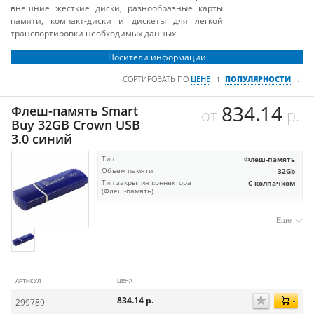
внешние жесткие диски, разнообразные карты
памяти, компакт-диски и дискеты для легкой
транспортировки необходимых данных.
Носители информации
↓
↑
СОРТИРОВАТЬ ПО
ЦЕНЕ
ПОПУЛЯРНОСТИ
834.14
Флеш-память Smart
от
р.
Buy 32GB Crown USB
3.0 синий
Тип
Флеш-память
Объем памяти
32Gb
Тип закрытия коннектора
С колпачком
(Флеш-память)
Еще
АРТИКУЛ
ЦЕНА
834.14
р.
299789