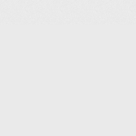
(С) 2006-2026 КОМПАНИЯ «ПОИНТЕР»
ИНТЕРНЕТ-МАГАЗИН ТОВАРОВ ДЛЯ ОФИСА.
ДОСТАВКА ПО МОСКВЕ И ВСЕЙ РОССИИ.
ВСЕ ПРАВА ЗАЩИЩЕНЫ.
КАТАЛОГ ТОВАРОВ
КОНТАКТЫ
ДОСТАВКА И САМОВЫВОЗ
О КОМПАНИИ
ОПЛАТА
ПОМОЩЬ
ГАРАНТИЯ И ВОЗВРАТ
ТОРГОВЫЕ МАРКИ
ДОКУМЕНТЫ
ПОЛИТИКА КОНФИДЕНЦИАЛЬНОСТИ
ЗАДАТЬ ВОПРОС
ВАКАНСИИ
НОВОСТИ
ПОЛЕЗНАЯ ИНФОРМАЦИЯ
ЗАКАЗАТЬ КАТАЛОГ
КОНТАКТЫ:
SHOP@IPOINTER.RU
8 (495) 640-88-99
ОФИС: 127106, МОСКВА,