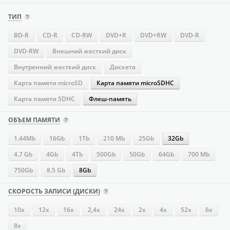
ТИП
BD-R
CD-R
CD-RW
DVD+R
DVD+RW
DVD-R
DVD-RW
Внешний жесткий диск
Внутренний жесткий диск
Дискета
Карта памяти microSD
Карта памяти microSDHC
Карта памяти SDHC
Флеш-память
ОБЪЕМ ПАМЯТИ
1.44Mb
16Gb
1Tb
210 Mb
25Gb
32Gb
4.7 Gb
4Gb
4Tb
500Gb
50Gb
64Gb
700 Mb
750Gb
8.5 Gb
8Gb
СКОРОСТЬ ЗАПИСИ (ДИСКИ)
10x
12x
16х
2,4x
24х
2x
4х
52х
6x
8x