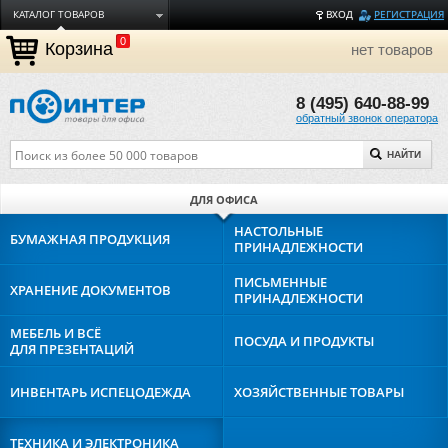
КАТАЛОГ ТОВАРОВ
ВХОД
РЕГИСТРАЦИЯ
0
ДОСТАВКА
Корзина
нет товаров
ОПЛАТА
8 (495) 640-88-99
ТОРГОВЫЕ МАРКИ
обратный звонок оператора
ПОЛЕЗНАЯ ИНФОРМАЦИЯ
НАЙТИ
О КОМПАНИИ
КОНТАКТЫ
ДЛЯ ОФИСА
ЗАДАТЬ ВОПРОС
НАСТОЛЬНЫЕ
БУМАЖНАЯ
ПРОДУКЦИЯ
ПРИНАДЛЕЖНОСТИ
ПИСЬМЕННЫЕ
ХРАНЕНИЕ
ДОКУМЕНТОВ
ПРИНАДЛЕЖНОСТИ
МЕБЕЛЬ И ВСЁ
ПОСУДА И
ПРОДУКТЫ
ДЛЯ ПРЕЗЕНТАЦИЙ
ИНВЕНТАРЬ И
СПЕЦОДЕЖДА
ХОЗЯЙСТВЕННЫЕ
ТОВАРЫ
ТЕХНИКА И
ЭЛЕКТРОНИКА