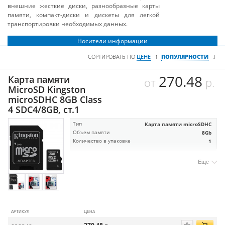
внешние жесткие диски, разнообразные карты
памяти, компакт-диски и дискеты для легкой
транспортировки необходимых данных.
Носители информации
↓
↑
СОРТИРОВАТЬ ПО
ЦЕНЕ
ПОПУЛЯРНОСТИ
270.48
Карта памяти
от
р.
MicroSD Kingston
microSDHC 8GB Class
4 SDC4/8GB, ст.1
Тип
Карта памяти microSDHC
Объем памяти
8Gb
Количество в упаковке
1
Еще
АРТИКУЛ
ЦЕНА