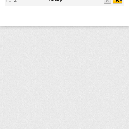
270.48
р.
028348