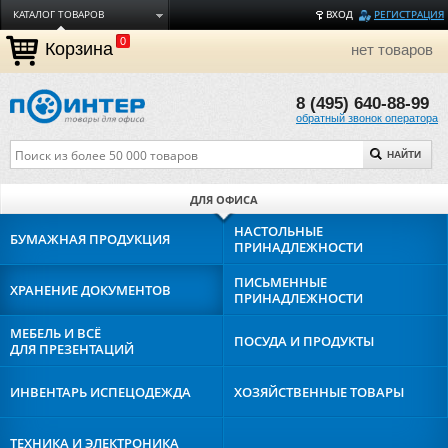
КАТАЛОГ ТОВАРОВ
ВХОД
РЕГИСТРАЦИЯ
0
ДОСТАВКА
Корзина
нет товаров
ОПЛАТА
8 (495) 640-88-99
ТОРГОВЫЕ МАРКИ
обратный звонок оператора
ПОЛЕЗНАЯ ИНФОРМАЦИЯ
НАЙТИ
О КОМПАНИИ
КОНТАКТЫ
ДЛЯ ОФИСА
ЗАДАТЬ ВОПРОС
НАСТОЛЬНЫЕ
БУМАЖНАЯ
ПРОДУКЦИЯ
ПРИНАДЛЕЖНОСТИ
ПИСЬМЕННЫЕ
ХРАНЕНИЕ
ДОКУМЕНТОВ
ПРИНАДЛЕЖНОСТИ
МЕБЕЛЬ И ВСЁ
ПОСУДА И
ПРОДУКТЫ
ДЛЯ ПРЕЗЕНТАЦИЙ
ИНВЕНТАРЬ И
СПЕЦОДЕЖДА
ХОЗЯЙСТВЕННЫЕ
ТОВАРЫ
ТЕХНИКА И
ЭЛЕКТРОНИКА