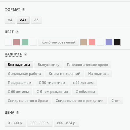
ФОРМАТ
А4
А4+
А5
ЦВЕТ
Комбинированный
НАДПИСЬ
Без надписи
Выпускнику
Генеалогическое древо
Дипломная работа
Книга пожеланий
На подпись
Поздравляем
С 50-ти летием
с 55-летием
С 60 летием
С Днем рождения
С юбилеем
Свидетельство о браке
Свидетельство о рождении
Счет
ЦЕНА
0 - 300 р.
300 - 800 р.
800 - 824 р.