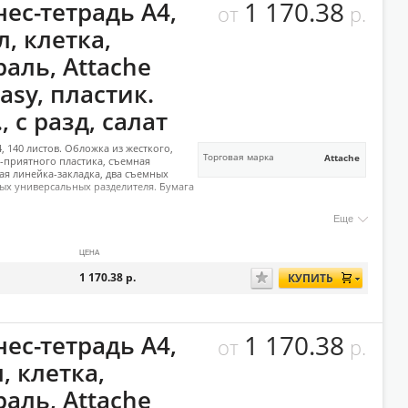
1 170.38
ес-тетрадь А4,
от
р.
л, клетка,
аль, Attache
asy, пластик.
, с разд, салат
, 140 листов. Обложка из жесткого,
Торговая марка
Attache
-приятного пластика, съемная
ая линейка-закладка, два съемных
ых универсальных разделителя. Бумага
Еще
ЦЕНА
1 170.38
р.
КУПИТЬ
1 170.38
ес-тетрадь А4,
от
р.
, клетка,
аль, Attache