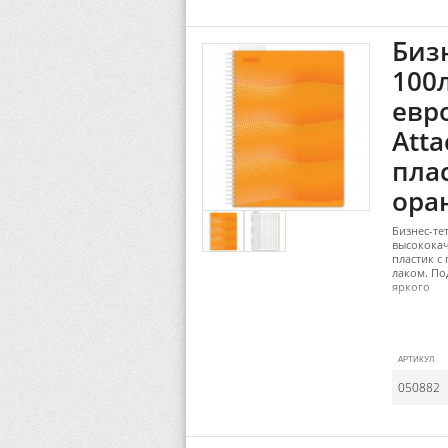
Бизн
100л
евр
Atta
плас
ора
Бизнес-те
высокока
пластик с
лаком. По
яркого
АРТИКУЛ
050882