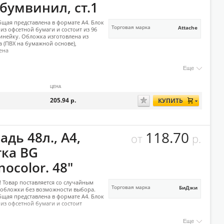
бумвинил, ст.1
бщая представлена в формате А4. Блок
Торговая марка
Attache
из офсетной бумаги и состоит из 96
линейку. Обложка изготовлена из
 (ПВХ на бумажной основе),
ена
Еще
ЦЕНА
205.94
р.
КУПИТЬ
118.70
адь 48л., А4,
от
р.
тка BG
ocolor. 48"
 Товар поставляется со случайным
Торговая марка
БиДжи
обложки без возможности выбора.
бщая представлена в формате А4. Блок
из офсетной бумаги и состоит
Еще