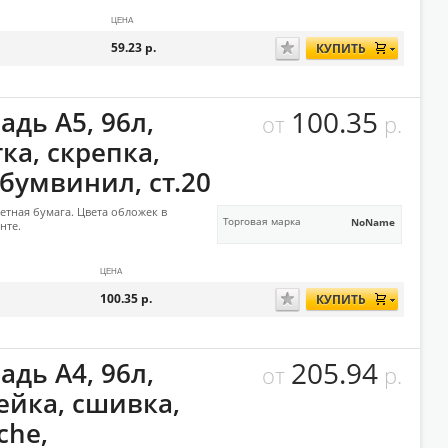
ЦЕНА
59.23
р.
КУПИТЬ
100.35
адь А5, 96л,
от
р.
ка, скрепка,
.бумвинил, ст.20
сетная бумага. Цвета обложек в
Торговая марка
NoName
нте.
ЦЕНА
100.35
р.
КУПИТЬ
205.94
адь А4, 96л,
от
р.
ейка, сшивка,
che,