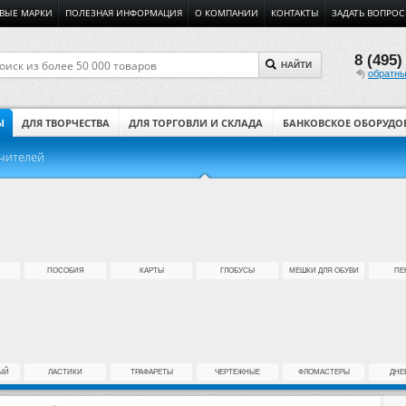
ВЫЕ МАРКИ
ПОЛЕЗНАЯ ИНФОРМАЦИЯ
О КОМПАНИИ
КОНТАКТЫ
ЗАДАТЬ ВОПРОС
8 (495)
НАЙТИ
обратны
Ы
ДЛЯ ТВОРЧЕСТВА
ДЛЯ ТОРГОВЛИ И СКЛАДА
БАНКОВСКОЕ ОБОРУДО
учителей
ПОСОБИЯ
КАРТЫ
ГЛОБУСЫ
МЕШКИ ДЛЯ ОБУВИ
ПЕ
ЫЙ
ЛАСТИКИ
ТРАФАРЕТЫ
ЧЕРТЕЖНЫЕ
ФЛОМАСТЕРЫ
ДНЕ