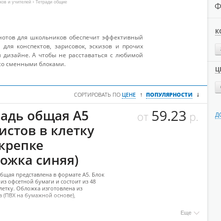
ков и учителей
› Тетради общие
Ф
К
нотов для школьников обеспечит эффективный
 для конспектов, зарисовок, эскизов и прочих
 дизайне. А чтобы не расставаться с любимой
со сменными блоками.
Ц
↓
↑
СОРТИРОВАТЬ ПО
ЦЕНЕ
ПОПУЛЯРНОСТИ
59.23
радь общая А5
от
р.
Д
истов в клетку
скрепке
ложка синяя)
общая представлена в формате А5. Блок
из офсетной бумаги и состоит из 48
клетку. Обложка изготовлена из
 (ПВХ на бумажной основе),
Еще