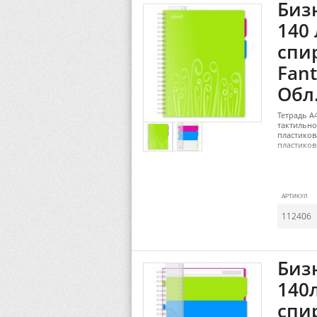
Бизн
140 
спир
Fant
Обл.
Тетрадь А4
тактильно
пластиков
пластиков
АРТИКУЛ
112406
Бизн
140л
спир