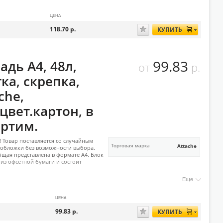
ЦЕНА
118.70
р.
КУПИТЬ
99.83
адь А4, 48л,
от
р.
ка, скрепка,
che,
цвет.картон, в
ортим.
 Товар поставляется со случайным
Торговая марка
Attache
обложки без возможности выбора.
бщая представлена в формате А4. Блок
из офсетной бумаги и состоит
Еще
ЦЕНА
99.83
р.
КУПИТЬ