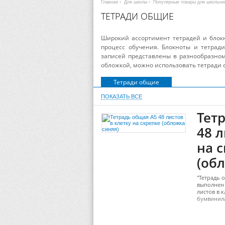
Главная
›
Для школы
›
Популярные товары для школьни
ТЕТРАДИ ОБЩИЕ
Широкий ассортимент тетрадей и блок
процесс обучения. Блокноты и тетради
записей представлены в разнообразном
обложкой, можно использовать тетради 
Тетради общие
ПОКАЗАТЬ ВСЕ
Тет
48 л
на 
(об
"Тетрадь 
выполнен 
листов в 
бумвинила