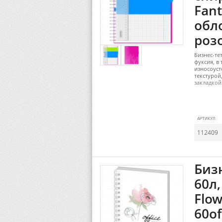
Fant
обло
роз
Бизнес-те
фуксия, в
износоуст
текстурой
закладкой
АРТИКУЛ
112409
Бизн
60л,
Flow
60of