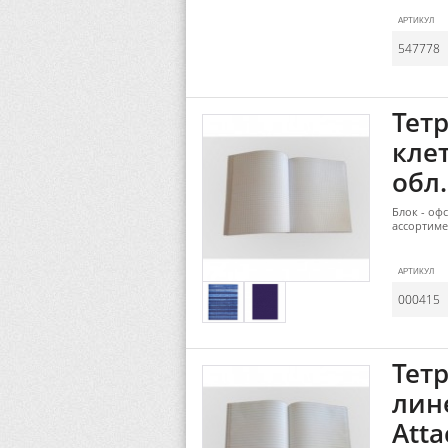
АРТИКУЛ
547778
Тетр
клет
обл
Блок - оф
ассортиме
АРТИКУЛ
000415
Тетр
лин
Atta