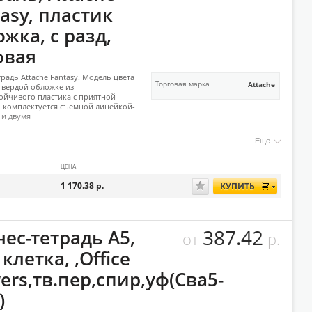
asy, пластик
жка, с разд,
овая
традь Attache Fantasy. Модель цвета
Торговая марка
Attache
 твердой обложке из
ойчивого пластика с приятной
, комплектуется съемной линейкой-
 и двумя
Еще
ЦЕНА
1 170.38
р.
КУПИТЬ
387.42
ес-тетрадь А5,
от
р.
 клетка, ,Office
ers,тв.пер,спир,уф(Сва5-
)