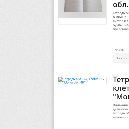
обл.
Тетрадь о
выполнен 
листов в 
бумвинила
представл
АРТИКУЛ
012266
Тетр
кле
"Mon
Внимание!
дизайном 
Тетрадь о
выполнен 