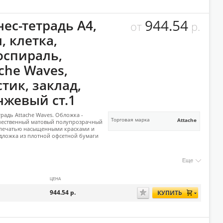
944.54
ес-тетрадь А4,
от
р.
, клетка,
оспираль,
che Waves,
тик, заклад,
нжевый ст.1
традь Attache Waves. Обложка -
Торговая марка
Attache
чественный матовый полупрозрачный
 печатью насыщенными красками и
дложка из плотной офсетной бумаги
Еще
ЦЕНА
944.54
р.
КУПИТЬ