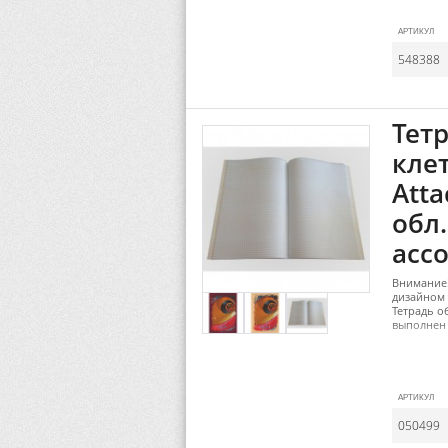
АРТИКУЛ
548388
Тетр
клет
Atta
обл.
асс
Внимание!
дизайном 
Тетрадь о
выполнен 
АРТИКУЛ
050499