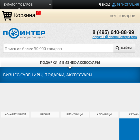
КАТАЛОГ ТОВАРОВ
ВХОД
РЕГИСТРАЦИЯ
0
ДОСТАВКА
Корзина
нет товаров
ОПЛАТА
8 (495) 640-88-99
ТОРГОВЫЕ МАРКИ
обратный звонок оператора
ПОЛЕЗНАЯ ИНФОРМАЦИЯ
НАЙТИ
О КОМПАНИИ
КОНТАКТЫ
ПОДАРКИ И БИЗНЕС-АКСЕССУАРЫ
ЗАДАТЬ ВОПРОС
БИЗНЕС-СУВЕНИРЫ, ПОДАРКИ, АКСЕССУАРЫ
АЛФАВИТ. КНИГИ
БРЕЛКИ
ВИЗИТНИЦЫ
КЛЮЧНИЦЫ
КРУЖКИ