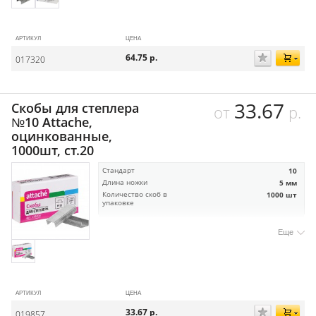
АРТИКУЛ
ЦЕНА
64.75
р.
017320
33.67
Скобы для степлера
от
р.
№10 Attache,
оцинкованные,
1000шт, ст.20
Стандарт
10
Длина ножки
5 мм
Количество скоб в
1000 шт
упаковке
Еще
АРТИКУЛ
ЦЕНА
33.67
р.
019857