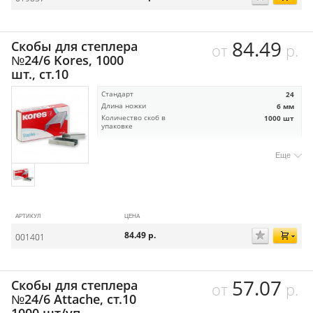
84.49
Скобы для степлера
от
р.
№24/6 Kores, 1000
шт., ст.10
Стандарт
24
Длина ножки
6 мм
Количество скоб в
1000 шт
упаковке
Еще
АРТИКУЛ
ЦЕНА
84.49
р.
001401
57.07
Скобы для степлера
от
р.
№24/6 Attache, ст.10
1000 шт/уп