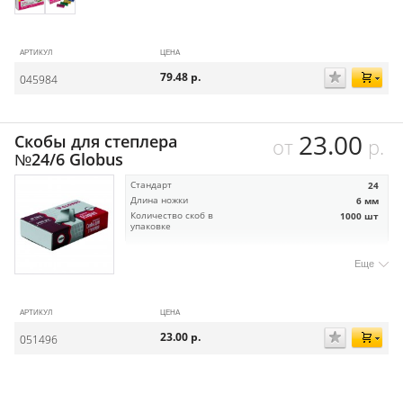
АРТИКУЛ
ЦЕНА
79.48
р.
045984
23.00
Скобы для степлера
от
р.
№24/6 Globus
Стандарт
24
Длина ножки
6 мм
Количество скоб в
1000 шт
упаковке
Еще
АРТИКУЛ
ЦЕНА
23.00
р.
051496