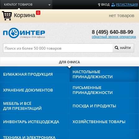
КАТАЛОГ ТОВАРОВ
ВХОД
РЕГИСТРАЦИЯ
0
ДОСТАВКА
Корзина
нет товаров
ОПЛАТА
8 (495) 640-88-99
ТОРГОВЫЕ МАРКИ
обратный звонок оператора
ПОЛЕЗНАЯ ИНФОРМАЦИЯ
НАЙТИ
О КОМПАНИИ
КОНТАКТЫ
ДЛЯ ОФИСА
ЗАДАТЬ ВОПРОС
НАСТОЛЬНЫЕ
БУМАЖНАЯ
ПРОДУКЦИЯ
ПРИНАДЛЕЖНОСТИ
ПИСЬМЕННЫЕ
ХРАНЕНИЕ
ДОКУМЕНТОВ
ПРИНАДЛЕЖНОСТИ
МЕБЕЛЬ И ВСЁ
ПОСУДА И
ПРОДУКТЫ
ДЛЯ ПРЕЗЕНТАЦИЙ
ИНВЕНТАРЬ И
СПЕЦОДЕЖДА
ХОЗЯЙСТВЕННЫЕ
ТОВАРЫ
ТЕХНИКА И
ЭЛЕКТРОНИКА