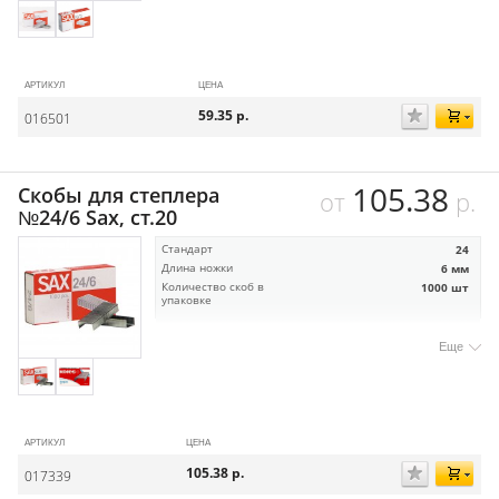
АРТИКУЛ
ЦЕНА
59.35
р.
016501
105.38
Скобы для степлера
от
р.
№24/6 Sax, ст.20
Стандарт
24
Длина ножки
6 мм
Количество скоб в
1000 шт
упаковке
Еще
АРТИКУЛ
ЦЕНА
105.38
р.
017339