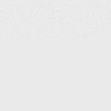
(С) 2006-2026 КОМПАНИЯ «ПОИНТЕР»
ИНТЕРНЕТ-МАГАЗИН ТОВАРОВ ДЛЯ ОФИСА.
ДОСТАВКА ПО МОСКВЕ И ВСЕЙ РОССИИ.
ВСЕ ПРАВА ЗАЩИЩЕНЫ.
КАТАЛОГ ТОВАРОВ
КОНТАКТЫ
ДОСТАВКА И САМОВЫВОЗ
О КОМПАНИИ
ОПЛАТА
ПОМОЩЬ
ГАРАНТИЯ И ВОЗВРАТ
ТОРГОВЫЕ МАРКИ
ДОКУМЕНТЫ
ПОЛИТИКА КОНФИДЕНЦИАЛЬНОСТИ
ЗАДАТЬ ВОПРОС
ВАКАНСИИ
НОВОСТИ
ПОЛЕЗНАЯ ИНФОРМАЦИЯ