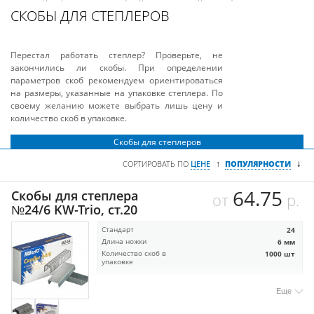
СКОБЫ ДЛЯ СТЕПЛЕРОВ
Перестал работать степлер? Проверьте, не
закончились ли скобы. При определении
параметров скоб рекомендуем ориентироваться
на размеры, указанные на упаковке степлера. По
своему желанию можете выбрать лишь цену и
количество скоб в упаковке.
Скобы для степлеров
↓
↑
СОРТИРОВАТЬ ПО
ЦЕНЕ
ПОПУЛЯРНОСТИ
64.75
Скобы для степлера
от
р.
№24/6 KW-Trio, ст.20
Стандарт
24
Длина ножки
6 мм
Количество скоб в
1000 шт
упаковке
Еще