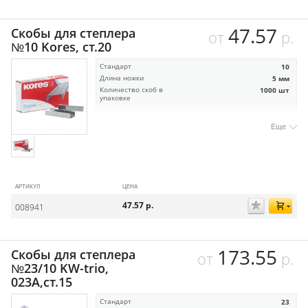
47.57
Скобы для степлера
от
р.
№10 Kores, ст.20
Стандарт
10
Длина ножки
5 мм
Количество скоб в
1000 шт
упаковке
Еще
АРТИКУЛ
ЦЕНА
47.57
р.
008941
173.55
Скобы для степлера
от
р.
№23/10 KW-trio,
023A,ст.15
Стандарт
23