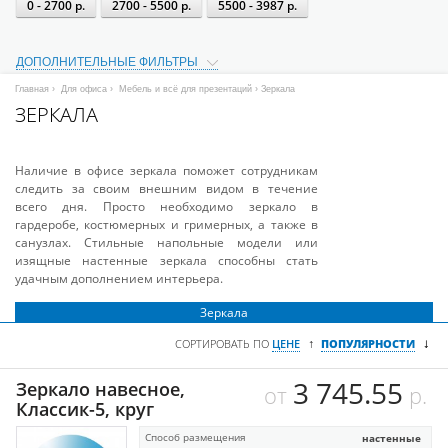
0 - 2700 р.
2700 - 5500 р.
5500 - 3987 р.
ДОПОЛНИТЕЛЬНЫЕ ФИЛЬТРЫ
Главная
›
Для офиса
›
Мебель и всё для презентаций
› Зеркала
ЗЕРКАЛА
Наличие в офисе зеркала поможет сотрудникам
следить за своим внешним видом в течение
всего дня. Просто необходимо зеркало в
гардеробе, костюмерных и гримерных, а также в
санузлах. Стильные напольные модели или
изящные настенные зеркала способны стать
удачным дополнением интерьера.
Зеркала
↓
↑
СОРТИРОВАТЬ ПО
ЦЕНЕ
ПОПУЛЯРНОСТИ
3 745.55
Зеркало навесное,
от
р.
Классик-5, круг
Способ размещения
настенные