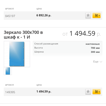
АРТИКУЛ
ЦЕНА
6 892.26
р.
045197
1 494.59
Зеркало 300х700 в
от
р.
шкаф к - 1 И
Способ размещения
настенные
Высота
700 мм
Ширина
300 мм
Еще
АРТИКУЛ
ЦЕНА
1 494.59
р.
149395