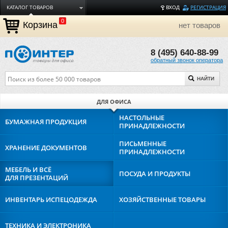
КАТАЛОГ ТОВАРОВ
ВХОД
РЕГИСТРАЦИЯ
0
ДОСТАВКА
Корзина
нет товаров
ОПЛАТА
8 (495) 640-88-99
ТОРГОВЫЕ МАРКИ
обратный звонок оператора
ПОЛЕЗНАЯ ИНФОРМАЦИЯ
НАЙТИ
О КОМПАНИИ
КОНТАКТЫ
ДЛЯ ОФИСА
ЗАДАТЬ ВОПРОС
НАСТОЛЬНЫЕ
БУМАЖНАЯ
ПРОДУКЦИЯ
ПРИНАДЛЕЖНОСТИ
ПИСЬМЕННЫЕ
ХРАНЕНИЕ
ДОКУМЕНТОВ
ПРИНАДЛЕЖНОСТИ
МЕБЕЛЬ И ВСЁ
ПОСУДА И
ПРОДУКТЫ
ДЛЯ ПРЕЗЕНТАЦИЙ
ИНВЕНТАРЬ И
СПЕЦОДЕЖДА
ХОЗЯЙСТВЕННЫЕ
ТОВАРЫ
ТЕХНИКА И
ЭЛЕКТРОНИКА