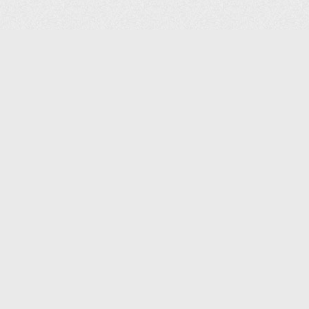
(С) 2006-2026 КОМПАНИЯ «ПОИНТЕР»
ИНТЕРНЕТ-МАГАЗИН ТОВАРОВ ДЛЯ ОФИСА.
ДОСТАВКА ПО МОСКВЕ И ВСЕЙ РОССИИ.
ВСЕ ПРАВА ЗАЩИЩЕНЫ.
КАТАЛОГ ТОВАРОВ
КОНТАКТЫ
ДОСТАВКА И САМОВЫВОЗ
О КОМПАНИИ
ОПЛАТА
ПОМОЩЬ
ГАРАНТИЯ И ВОЗВРАТ
ТОРГОВЫЕ МАРКИ
ДОКУМЕНТЫ
ПОЛИТИКА КОНФИДЕНЦИАЛЬНОСТИ
ЗАДАТЬ ВОПРОС
ВАКАНСИИ
НОВОСТИ
ПОЛЕЗНАЯ ИНФОРМАЦИЯ
ЗАКАЗАТЬ КАТАЛОГ
КОНТАКТЫ:
SHOP@IPOINTER.RU
8 (495) 640-88-99
ОФИС: 127106, МОСКВА,
ГОСТИНИЧНЫЙ ПРОЕЗД, Д.
8, КОРП.1, ПОДЪЕЗД 1,