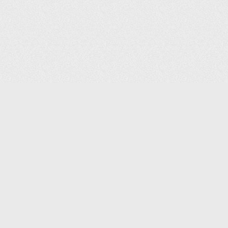
(С) 2006-2026 КОМПАНИЯ «ПОИНТЕР»
ИНТЕРНЕТ-МАГАЗИН ТОВАРОВ ДЛЯ ОФИСА.
ДОСТАВКА ПО МОСКВЕ И ВСЕЙ РОССИИ.
ВСЕ ПРАВА ЗАЩИЩЕНЫ.
КАТАЛОГ ТОВАРОВ
КОНТАКТЫ
ДОСТАВКА И САМОВЫВОЗ
О КОМПАНИИ
ОПЛАТА
ПОМОЩЬ
ГАРАНТИЯ И ВОЗВРАТ
ТОРГОВЫЕ МАРКИ
ДОКУМЕНТЫ
ПОЛИТИКА КОНФИДЕНЦИАЛЬНОСТИ
ЗАДАТЬ ВОПРОС
ВАКАНСИИ
НОВОСТИ
ПОЛЕЗНАЯ ИНФОРМАЦИЯ