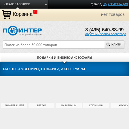
КАТАЛОГ ТОВАРОВ
ВХОД
РЕГИСТРАЦИЯ
0
ДОСТАВКА
Корзина
нет товаров
ОПЛАТА
8 (495) 640-88-99
ТОРГОВЫЕ МАРКИ
обратный звонок оператора
ПОЛЕЗНАЯ ИНФОРМАЦИЯ
НАЙТИ
О КОМПАНИИ
КОНТАКТЫ
ПОДАРКИ И БИЗНЕС-АКСЕССУАРЫ
ЗАДАТЬ ВОПРОС
БИЗНЕС-СУВЕНИРЫ, ПОДАРКИ, АКСЕССУАРЫ
АЛФАВИТ. КНИГИ
БРЕЛКИ
ВИЗИТНИЦЫ
КЛЮЧНИЦЫ
КРУЖКИ