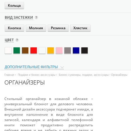
Кольца
ВИД ЗАСТЕЖКИ
Кнопка
Молния
Резинка
Хлястик
ЦВЕТ
ДОПОЛНИТЕЛЬНЫЕ ФИЛЬТРЫ
Главная
›
Подарки и бизнес-аксессуары
›
Бизнес-сувениры, подарки, аксессуары
› Органайзеры
ОРГАНАЙЗЕРЫ
Стильный органайзер в кожаной обложке –
универсальный блокнот для делового человека.
Внешний дизайн аксессуара подчеркнет имидж, а
внутренне наполнение в виде блокнота для
записей, календаря и алфавитной телефонной
книги поможет продуктивно распределить
рабочее время и не забыть о важных делах и