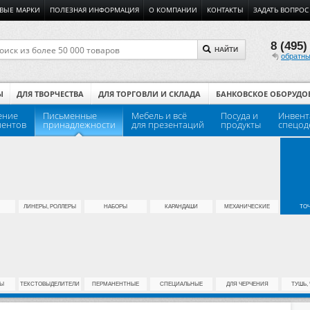
ВЫЕ МАРКИ
ПОЛЕЗНАЯ ИНФОРМАЦИЯ
О КОМПАНИИ
КОНТАКТЫ
ЗАДАТЬ ВОПРОС
8 (495)
НАЙТИ
обратны
Ы
ДЛЯ ТВОРЧЕСТВА
ДЛЯ ТОРГОВЛИ И СКЛАДА
БАНКОВСКОЕ ОБОРУДО
ение
Письменные
Мебель и всё
Посуда и
Инвент
ментов
принадлежности
для презентаций
продукты
спецод
ЛИНЕРЫ, РОЛЛЕРЫ
НАБОРЫ
КАРАНДАШИ
МЕХАНИЧЕСКИЕ
ТО
Ы
ТЕКСТОВЫДЕЛИТЕЛИ
ПЕРМАНЕНТНЫЕ
СПЕЦИАЛЬНЫЕ
ДЛЯ ЧЕРЧЕНИЯ
ТУШЬ,