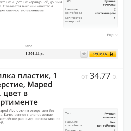
Тип
Ручная
итных и цветных карандашей, до 8 мм
точилка
е. Отличается высоким качеством
Наличие
С
долговечностью механизма.
контейнера
контейнером
Количество
1
отверстий
Еще
ЦЕНА
1 391.44
р.
КУПИТЬ
34.77
лка пластик, 1
от
р.
ерстие, Maped
, цвет в
ортименте
aped Vivo с одним отверстием без
Тип
Ручная
а. Качественное стальное лезвие
точилка
ает лёгкое равномерное затачивание
Наличие
Без
ей.
контейнера
контейнера
Количество
1