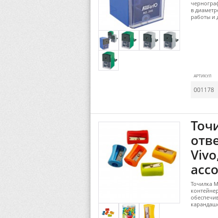
чернограф
в диаметр
работы и 
АРТИКУЛ
001178
Точи
отв
Vivo
асс
Точилка M
контейнер
обеспечив
карандаш