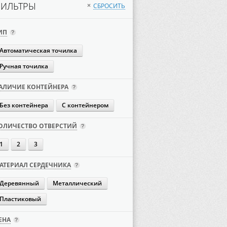
ИЛЬТРЫ
СБРОСИТЬ
×
ИП
Автоматическая точилка
Ручная точилка
АЛИЧИЕ КОНТЕЙНЕРА
Без контейнера
С контейнером
ОЛИЧЕСТВО ОТВЕРСТИЙ
1
2
3
АТЕРИАЛ СЕРДЕЧНИКА
Деревянный
Металлический
Пластиковый
ЕНА