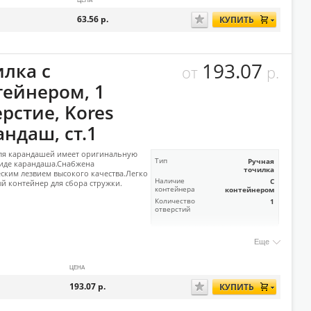
ЦЕНА
63.56
р.
КУПИТЬ
193.07
илка с
от
р.
тейнером, 1
рстие, Kores
ндаш, ст.1
ля карандашей имеет оригинальную
Тип
Ручная
иде карандаша.Снабжена
точилка
ским лезвием высокого качества.Легко
Наличие
С
й контейнер для сбора стружки.
контейнера
контейнером
Количество
1
отверстий
Еще
ЦЕНА
193.07
р.
КУПИТЬ