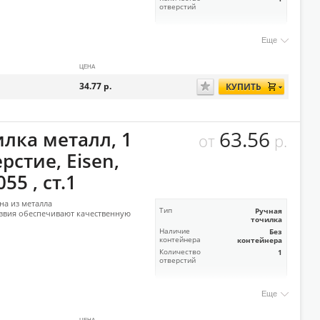
отверстий
Еще
ЦЕНА
34.77
р.
КУПИТЬ
63.56
илка металл, 1
от
р.
рстие, Eisen,
055 , ст.1
на из металла
Тип
Ручная
звия обеспечивают качественную
точилка
Наличие
Без
контейнера
контейнера
Количество
1
отверстий
Еще