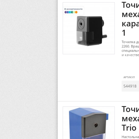
Точ
мех
кара
1
Точилка д
2260. Вра
специальн
и качеств
АРТИКУЛ
544918
Точ
мех
Trio
Настольна