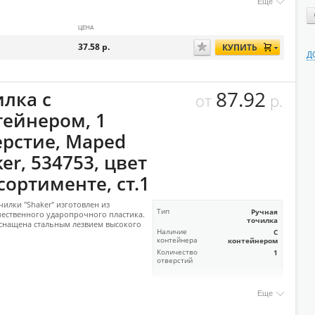
Еще
ЦЕНА
37.58
р.
КУПИТЬ
Д
87.92
илка с
от
р.
тейнером, 1
ерстие, Maped
er, 534753, цвет
сортименте, ст.1
чилки "Shaker" изготовлен из
Тип
Ручная
ественного ударопрочного пластика.
точилка
снащена стальным лезвием высокого
Наличие
С
контейнера
контейнером
Количество
1
отверстий
Еще