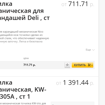
711.71
илка
от
р.
аническая для
ндашей Deli , ст
ля карандашей механическая Nivo
щающийся нож точилки сделан из
ой стали, что обеспечивает надежную
енную заточку. Легка и безопасна
Еще
ЦЕНА
711.71
р.
КУПИТЬ
1 391.44
илка
от
р.
аническая, KW-
 305A , ст 1
я механическая точилка KW-trio для