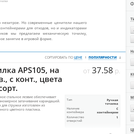
очилки
Ф
Т
ло нехитрое. Но современные ценители нашего
контейнерами для отходов, но и индикаторами
иков мы предлагаем механическую точилку,
ое занятие в игровой форме.
Н
↓
↑
СОРТИРОВАТЬ ПО
ЦЕНЕ
ПОПУЛЯРНОСТИ
37.58
илка APS105, на
от
р.
К
в., с конт., цвета
сорт.
ное стальное лезвие обеспечивает
М
Тип
Ручная
вномерное затачивание карандашей.
точилка
 для стружки изготовлен из
Наличие
С
ного цветного пластика.
контейнера
контейнером
Количество
1
отверстий
Ц