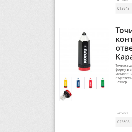
АРТИКУЛ
015943
Точ
кон
отве
Кара
Точилка д
форму в в
металличе
отделяемы
Размер
АРТИКУЛ
023698