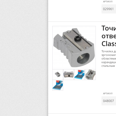
АРТИКУЛ
029961
Точ
отв
Clas
Точилка д
эргономи
областями
карандаш
стальным
АРТИКУЛ
048007