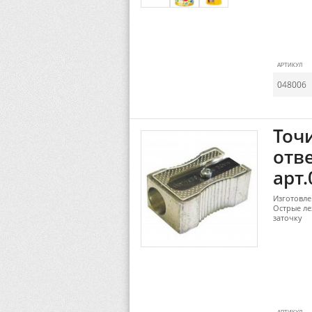
АРТИКУЛ
048006
Точ
отве
арт.
Изготовле
Острые ле
заточку