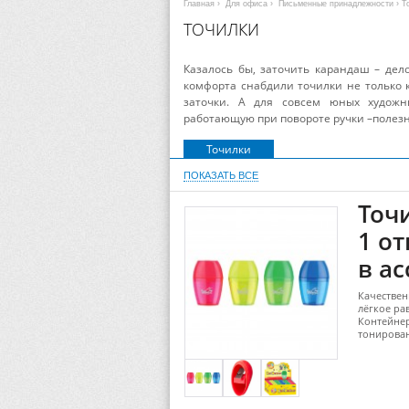
Главная
›
Для офиса
›
Письменные принадлежности
› Т
ТОЧИЛКИ
Казалось бы, заточить карандаш – де
комфорта снабдили точилки не только 
заточки. А для совсем юных художн
работающую при повороте ручки –полезн
Точилки
ПОКАЗАТЬ ВСЕ
Точ
1 от
в ас
Качествен
лёгкое ра
Контейнер
тонирован