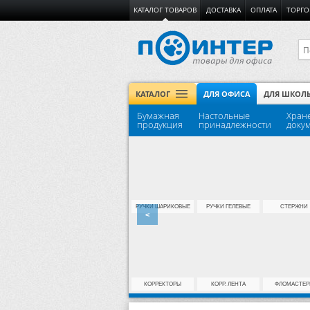
КАТАЛОГ ТОВАРОВ
ДОСТАВКА
ОПЛАТА
ТОРГО
КАТАЛОГ
ДЛЯ ОФИСА
ДЛЯ ШКОЛ
Бумажная
Настольные
Хран
продукция
принадлежности
доку
ФАЙЛЫ
ФАЙЛОВЫЕ ПАПКИ
РУЧКИ ШАРИКОВЫЕ
РУЧКИ ГЕЛЕВЫЕ
СТЕРЖНИ
<
АКСЕССУАРЫ
БОКСЫ
КОРРЕКТОРЫ
КОРР. ЛЕНТА
ФЛОМАСТЕР