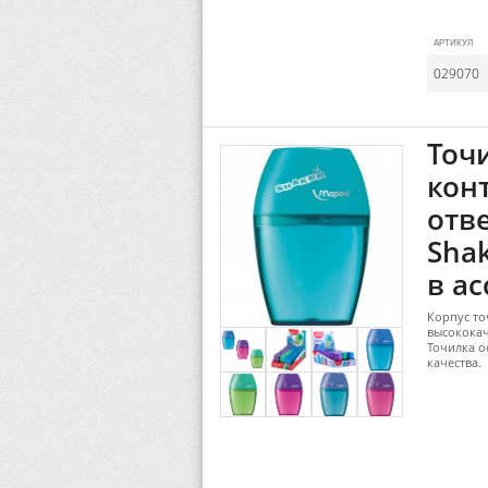
АРТИКУЛ
029070
Точ
кон
отв
Shak
в ас
Корпус то
высококач
Точилка о
качества.