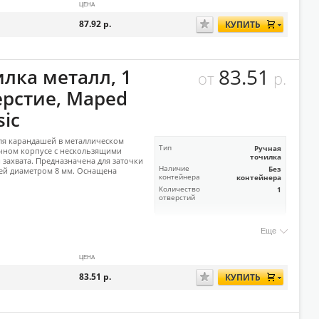
ЦЕНА
87.92
р.
КУПИТЬ
83.51
илка металл, 1
от
р.
ерстие, Maped
sic
ля карандашей в металлическом
Тип
Ручная
чном корпусе с нескользящими
точилка
 захвата. Предназначена для заточки
Наличие
Без
ей диаметром 8 мм. Оснащена
контейнера
контейнера
Количество
1
отверстий
Еще
ЦЕНА
83.51
р.
КУПИТЬ