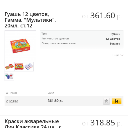
361.60
Гуашь 12 цветов,
от
р.
Гамма, "Мультики",
20мл, ст.12
Тип
Гуашь
Количество цветов
12 цветов
Поверхность нанесения
Бумага
Еще
АРТИКУЛ
ЦЕНА
361.60
р.
010856
318.85
Краски акварельные
от
р.
Луч Классика 24 цв., с