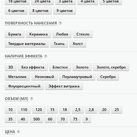
18 цветов
24 цвета
3 цвета
4 цвета
5 цветов
6 цветов
8 цветов
9 цветов
ПОВЕРХНОСТЬ НАНЕСЕНИЯ
Бумага
Керамика
Любая
Стекло
Твердые материалы
Ткань
Холст
НАЛИЧИЕ ЭФФЕКТА
3D
Без эффекта
Блестки
Золото
Золото, серебро
Металлик
Неоновый
Перламутровый
Серебро
Флуоресцентный
Эффект витража
ОБЪЕМ (МЛ)
10
110
120
15
18
2,5
2,8
20
25
35
40
500
60
70
75
9
ЦЕНА