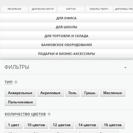
РАСКРАСКИ
ДЫРОКОЛЫ ФИГУР.
КАРТОН
НАБОРЫ ТВОРЧ.
ДИПЛОМЫ-ГР
ДЛЯ ОФИСА
ДЛЯ ШКОЛЫ
ДЛЯ ТОРГОВЛИ И СКЛАДА
БАНКОВСКОЕ ОБОРУДОВАНИЕ
ПОДАРКИ И БИЗНЕС-АКСЕССУАРЫ
ФИЛЬТРЫ
ТИП
Акварельные
Акриловые
Гель
Гуашь
Масляные
Пальчиковые
КОЛИЧЕСТВО ЦВЕТОВ
1 цвет
10 цветов
12 цветов
14 цветов
16 цветов