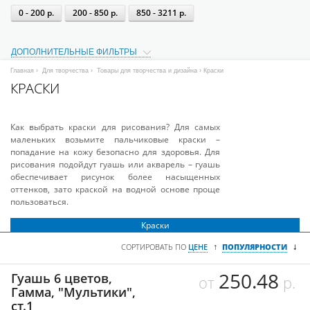
0 - 200 р.
200 - 850 р.
850 - 3211 р.
ДОПОЛНИТЕЛЬНЫЕ ФИЛЬТРЫ
Главная
›
Для творчества
›
Товары для творчества и дизайна
› Краски
КРАСКИ
Как выбрать краски для рисования? Для самых
маленьких возьмите пальчиковые краски –
попадание на кожу безопасно для здоровья. Для
рисования подойдут гуашь или акварель – гуашь
обеспечивает рисунок более насыщенных
оттенков, зато краской на водной основе проще
пользоваться.
Краски
↓
↑
СОРТИРОВАТЬ ПО
ЦЕНЕ
ПОПУЛЯРНОСТИ
250.48
Гуашь 6 цветов,
от
р.
Гамма, "Мультики",
ст.1