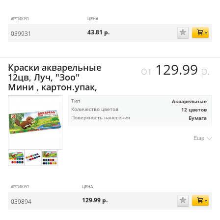
АРТИКУЛ
ЦЕНА
43.81
р.
039931
129.99
Краски акварельные
от
р.
12цв, Луч, "Зоо"
Мини , картон.упак,
Тип
Акварельные
Количество цветов
12 цветов
Поверхность нанесения
Бумага
Еще
АРТИКУЛ
ЦЕНА
129.99
р.
039894