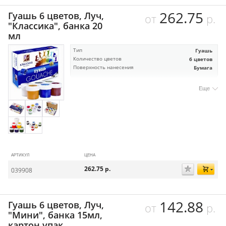
262.75
Гуашь 6 цветов, Луч,
от
р.
"Классика", банка 20
мл
Тип
Гуашь
Количество цветов
6 цветов
Поверхность нанесения
Бумага
Еще
АРТИКУЛ
ЦЕНА
262.75
р.
039908
142.88
Гуашь 6 цветов, Луч,
от
р.
"Мини", банка 15мл,
картон.упак,