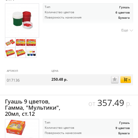
Тип
Гуашь
Количество цветов
6 цветов
Поверхность нанесения
Бумага
Еще
АРТИКУЛ
ЦЕНА
250.48
р.
017136
357.49
Гуашь 9 цветов,
от
р.
Гамма, "Мультики",
20мл, ст.12
Тип
Гуашь
Количество цветов
9 цветов
Поверхность нанесения
Бумага