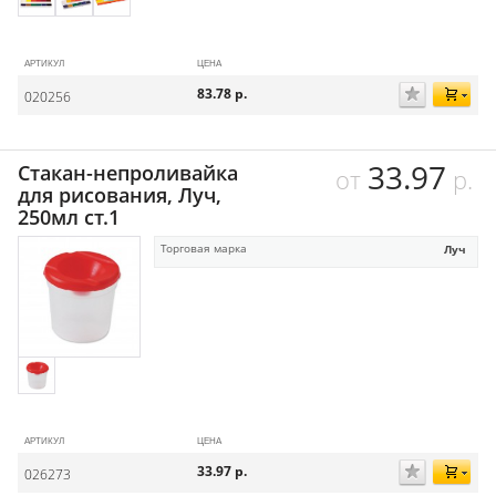
АРТИКУЛ
ЦЕНА
83.78
р.
020256
33.97
Стакан-непроливайка
от
р.
для рисования, Луч,
250мл ст.1
Торговая марка
Луч
АРТИКУЛ
ЦЕНА
33.97
р.
026273