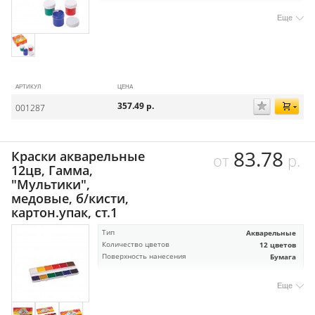
Еще
АРТИКУЛ
ЦЕНА
357.49
р.
001287
83.78
Краски акварельные
от
р.
12цв, Гамма,
"Мультики",
медовые, б/кисти,
картон.упак, ст.1
Тип
Акварельные
Количество цветов
12 цветов
Поверхность нанесения
Бумага
Еще