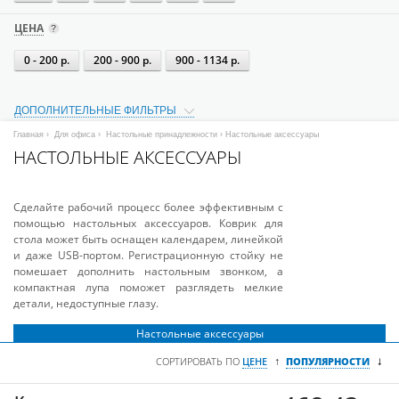
ЦЕНА
0 - 200 р.
200 - 900 р.
900 - 1134 р.
ДОПОЛНИТЕЛЬНЫЕ ФИЛЬТРЫ
Главная
›
Для офиса
›
Настольные принадлежности
› Настольные аксессуары
НАСТОЛЬНЫЕ АКСЕССУАРЫ
Сделайте рабочий процесс более эффективным с
помощью настольных аксессуаров. Коврик для
стола может быть оснащен календарем, линейкой
и даже USB-портом. Регистрационную стойку не
помешает дополнить настольным звонком, а
компактная лупа поможет разглядеть мелкие
детали, недоступные глазу.
Настольные аксессуары
↓
↑
СОРТИРОВАТЬ ПО
ЦЕНЕ
ПОПУЛЯРНОСТИ