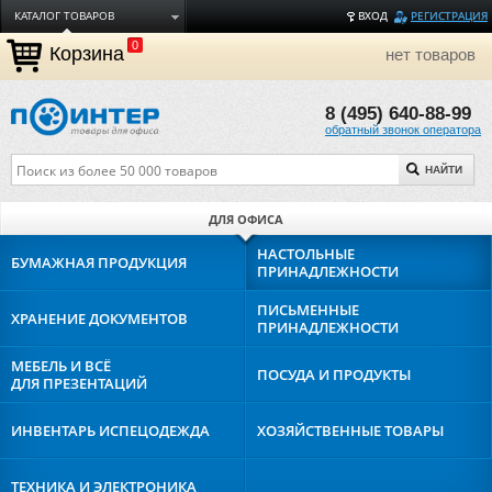
КАТАЛОГ ТОВАРОВ
ВХОД
РЕГИСТРАЦИЯ
0
ДОСТАВКА
Корзина
нет товаров
ОПЛАТА
8 (495) 640-88-99
ТОРГОВЫЕ МАРКИ
обратный звонок оператора
ПОЛЕЗНАЯ ИНФОРМАЦИЯ
НАЙТИ
О КОМПАНИИ
КОНТАКТЫ
ДЛЯ ОФИСА
ЗАДАТЬ ВОПРОС
НАСТОЛЬНЫЕ
БУМАЖНАЯ
ПРОДУКЦИЯ
ПРИНАДЛЕЖНОСТИ
ПИСЬМЕННЫЕ
ХРАНЕНИЕ
ДОКУМЕНТОВ
ПРИНАДЛЕЖНОСТИ
МЕБЕЛЬ И ВСЁ
ПОСУДА И
ПРОДУКТЫ
ДЛЯ ПРЕЗЕНТАЦИЙ
ИНВЕНТАРЬ И
СПЕЦОДЕЖДА
ХОЗЯЙСТВЕННЫЕ
ТОВАРЫ
ТЕХНИКА И
ЭЛЕКТРОНИКА