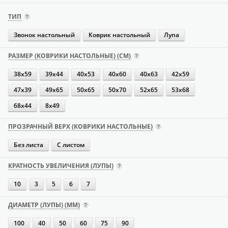
ТИП
Звонок настольный
Коврик настольный
Лупа
РАЗМЕР (КОВРИКИ НАСТОЛЬНЫЕ) (СМ)
38х59
39х44
40х53
40х60
40х63
42х59
47х39
49х65
50х65
50х70
52х65
53х68
68х44
8х49
ПРОЗРАЧНЫЙ ВЕРХ (КОВРИКИ НАСТОЛЬНЫЕ)
Без листа
С листом
КРАТНОСТЬ УВЕЛИЧЕНИЯ (ЛУПЫ)
10
3
5
6
7
ДИАМЕТР (ЛУПЫ) (ММ)
100
40
50
60
75
90