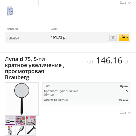
Еще
АРТИКУЛ
ЦЕНА
161.72
р.
186494
146.16
Лупа d 75, 5-ти
от
р.
кратное увеличение ,
просмотровая
Brauberg
Тип
Лупа
Кратность увеличения
5
(Лупы)
Диаметр (Лупы)
75 мм
Еще