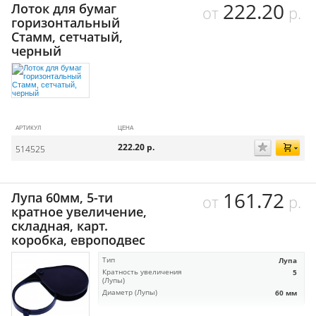
222.20
Лоток для бумаг
от
р.
горизонтальный
Стамм, сетчатый,
черный
АРТИКУЛ
ЦЕНА
222.20
р.
514525
161.72
Лупа 60мм, 5-ти
от
р.
кратное увеличение,
складная, карт.
коробка, европодвес
Тип
Лупа
Кратность увеличения
5
(Лупы)
Диаметр (Лупы)
60 мм