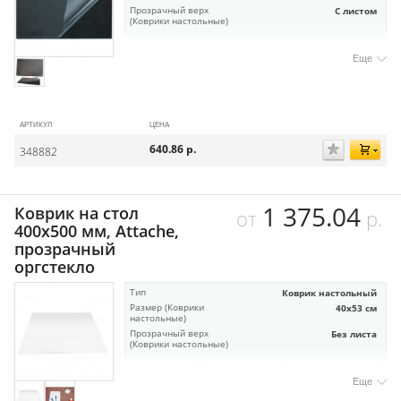
Прозрачный верх
С листом
(Коврики настольные)
Еще
АРТИКУЛ
ЦЕНА
640.86
р.
348882
1 375.04
Коврик на стол
от
р.
400х500 мм, Attache,
прозрачный
оргстекло
Тип
Коврик настольный
Размер (Коврики
40х53 см
настольные)
Прозрачный верх
Без листа
(Коврики настольные)
Еще