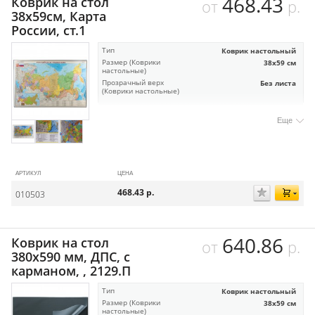
468.43
Коврик на стол
от
р.
38х59см, Карта
России, ст.1
Тип
Коврик настольный
Размер (Коврики
38х59 см
настольные)
Прозрачный верх
Без листа
(Коврики настольные)
Еще
АРТИКУЛ
ЦЕНА
468.43
р.
010503
640.86
Коврик на стол
от
р.
380х590 мм, ДПС, с
карманом, , 2129.П
Тип
Коврик настольный
Размер (Коврики
38х59 см
настольные)