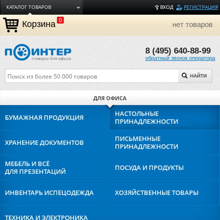
КАТАЛОГ ТОВАРОВ
ВХОД
РЕГИСТРАЦИЯ
0
ДОСТАВКА
Корзина
нет товаров
ОПЛАТА
8 (495) 640-88-99
ТОРГОВЫЕ МАРКИ
обратный звонок оператора
ПОЛЕЗНАЯ ИНФОРМАЦИЯ
НАЙТИ
О КОМПАНИИ
КОНТАКТЫ
ДЛЯ ОФИСА
ЗАДАТЬ ВОПРОС
НАСТОЛЬНЫЕ
БУМАЖНАЯ
ПРОДУКЦИЯ
ПРИНАДЛЕЖНОСТИ
ПИСЬМЕННЫЕ
ХРАНЕНИЕ
ДОКУМЕНТОВ
ПРИНАДЛЕЖНОСТИ
МЕБЕЛЬ И ВСЁ
ПОСУДА И
ПРОДУКТЫ
ДЛЯ ПРЕЗЕНТАЦИЙ
ИНВЕНТАРЬ И
СПЕЦОДЕЖДА
ХОЗЯЙСТВЕННЫЕ
ТОВАРЫ
ТЕХНИКА И
ЭЛЕКТРОНИКА