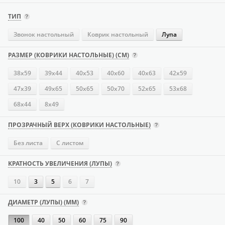
ТИП
Звонок настольный
Коврик настольный
Лупа
РАЗМЕР (КОВРИКИ НАСТОЛЬНЫЕ) (СМ)
38х59
39х44
40х53
40х60
40х63
42х59
47х39
49х65
50х65
50х70
52х65
53х68
68х44
8х49
ПРОЗРАЧНЫЙ ВЕРХ (КОВРИКИ НАСТОЛЬНЫЕ)
Без листа
С листом
КРАТНОСТЬ УВЕЛИЧЕНИЯ (ЛУПЫ)
10
3
5
6
7
ДИАМЕТР (ЛУПЫ) (ММ)
100
40
50
60
75
90