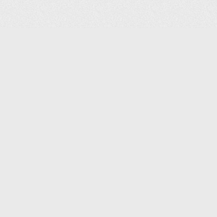
(С) 2006-2026 КОМПАНИЯ «ПОИНТЕР»
ИНТЕРНЕТ-МАГАЗИН ТОВАРОВ ДЛЯ ОФИСА.
ДОСТАВКА ПО МОСКВЕ И ВСЕЙ РОССИИ.
ВСЕ ПРАВА ЗАЩИЩЕНЫ.
КАТАЛОГ ТОВАРОВ
КОНТАКТЫ
ДОСТАВКА И САМОВЫВОЗ
О КОМПАНИИ
ОПЛАТА
ПОМОЩЬ
ГАРАНТИЯ И ВОЗВРАТ
ТОРГОВЫЕ МАРКИ
ДОКУМЕНТЫ
ПОЛИТИКА КОНФИДЕНЦИАЛЬНОСТИ
ЗАДАТЬ ВОПРОС
ВАКАНСИИ
НОВОСТИ
ПОЛЕЗНАЯ ИНФОРМАЦИЯ
ЗАКАЗАТЬ КАТАЛОГ
КОНТАКТЫ:
SHOP@IPOINTER.RU
8 (495) 640-88-99
ОФИС: 127106, МОСКВА,
ГОСТИНИЧНЫЙ ПРОЕЗД, Д.
8, КОРП.1, ПОДЪЕЗД 1,