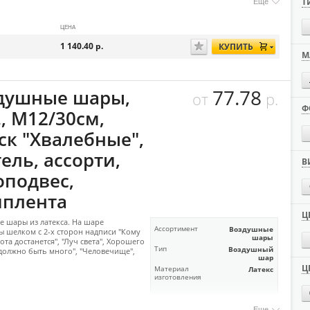
Т
Еще
ЦЕНА
1 140.40
р.
КУПИТЬ
М
77.78
душные шары,
от
р.
Ф
, М12/30см,
ск "Хвалебные",
ель, ассорти,
В
оподвес,
иплента
Ц
 шары из латекса. На шаре
Ассортимент
Воздушные
 шелком с 2-х сторон надписи "Кому
шары
ота достанется", "Луч света", Хорошего
Тип
Воздушный
должно быть много", "Человечище",
шар
Ц
Материал
Латекс
изготовления
Еще