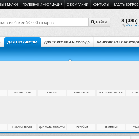
ВЫЕ МАРКИ
ПОЛЕЗНАЯ ИНФОРМАЦИЯ
О КОМПАНИИ
КОНТАКТЫ
ЗАДАТЬ ВОПРОС
8 (495)
НАЙТИ
обратны
Ы
ДЛЯ ТВОРЧЕСТВА
ДЛЯ ТОРГОВЛИ И СКЛАДА
БАНКОВСКОЕ ОБОРУДО
ФЛОМАСТЕРЫ
КРАСКИ
КАРАНДАШИ
ВОСКОВЫЕ МЕЛКИ
ПЛА
НАБОРЫ ТВОРЧ.
ДИПЛОМЫ-ГРАМОТЫ
НАКЛЕЙКИ
ШТАМПИКИ
ТРА