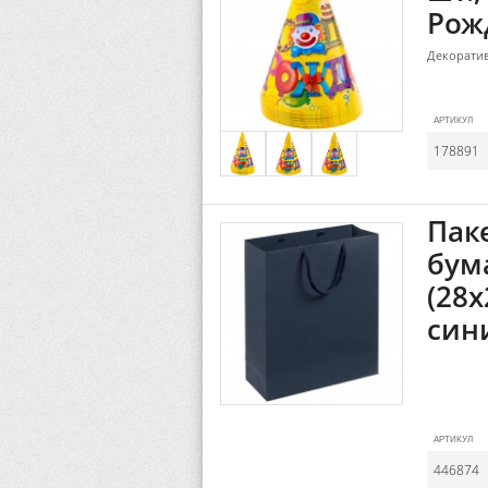
Рож
Декоратив
АРТИКУЛ
178891
Пак
бум
(28x
син
АРТИКУЛ
446874