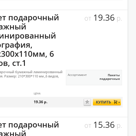
19.36
ет подарочный
от
р.
ажный
инированный
ография,
х300х110мм, 6
в, ст.1
дарочный бумажный ламинированный
Ассортимент
Пакеты
я. Размер: 210*300*110 мм.,6 видов,
подарочные
ЦЕНА
19.36
р.
КУПИТЬ
15.36
ет подарочный
от
р.
ажный