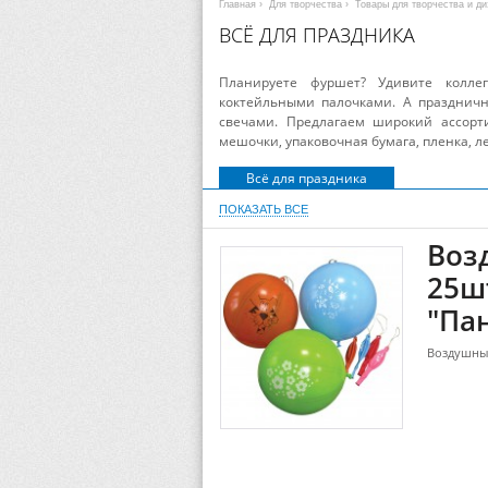
Главная
›
Для творчества
›
Товары для творчества и ди
ВСЁ ДЛЯ ПРАЗДНИКА
Планируете фуршет? Удивите колл
коктейльными палочками. А праздничн
свечами. Предлагаем широкий ассорти
мешочки, упаковочная бумага, пленка, ле
Всё для праздника
ПОКАЗАТЬ ВСЕ
Воз
25ш
"Па
Воздушны