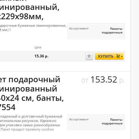
инированный,
х229х98мм,
одарочные бумажные ламинированные,
Ассортимент
Пакеты
8 мм|1
подарочные
ЦЕНА
15.36
р.
КУПИТЬ
153.52
ет подарочный
от
р.
инированный
0х24 см, банты,
7554
 надежный и долговечный бумажный
Ассортимент
Пакеты
ригинальным рисунком. Идеально
подарочные
для упаковки самых разнообразных
 Пакет придаст презенту особое