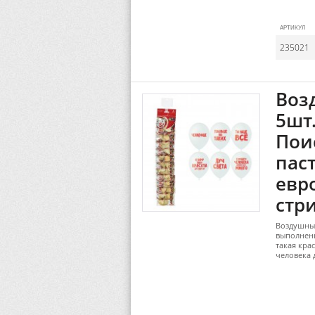
АРТИКУЛ
235021
Воз
5шт.
Пои
паст
евр
стр
Воздушные
выполнены
такая крас
человека 