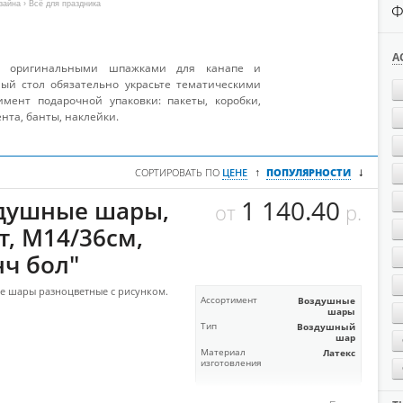
зайна
› Всё для праздника
Ф
А
ег оригинальными шпажками для канапе и
ый стол обязательно украсьте тематическими
мент подарочной упаковки: пакеты, коробки,
нта, банты, наклейки.
↓
↑
СОРТИРОВАТЬ ПО
ЦЕНЕ
ПОПУЛЯРНОСТИ
1 140.40
душные шары,
от
р.
т, М14/36см,
нч бол"
е шары разноцветные с рисунком.
Ассортимент
Воздушные
шары
Тип
Воздушный
шар
Материал
Латекс
изготовления