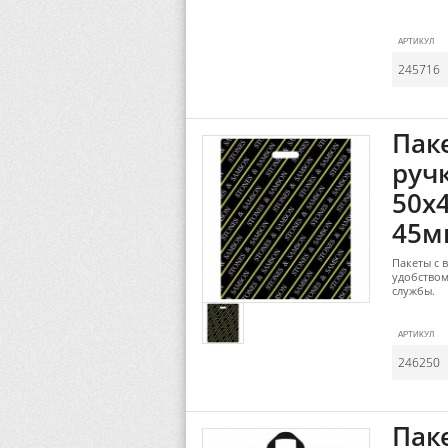
АРТИКУЛ
245716
Пак
руч
50х
45м
Пакеты с 
удобством
службы.
АРТИКУЛ
246250
Пак