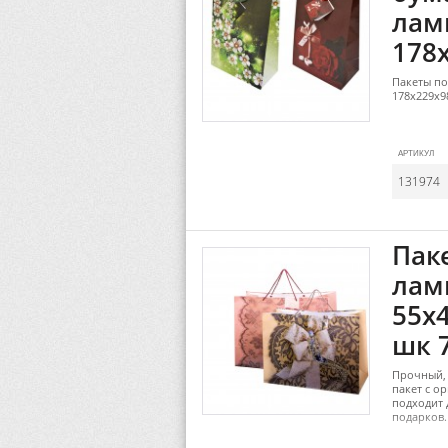
лам
178
Пакеты п
178х229х9
АРТИКУЛ
131974
Пак
лам
55х4
шк 
Прочный,
пакет с о
подходит 
подарков.