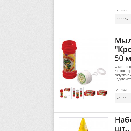
АРТИКУЛ
333367
Мыл
"Кро
50 м
Флакон с
Крышка ф
запуска п
надуваютс
АРТИКУЛ
245443
Наб
шт.,