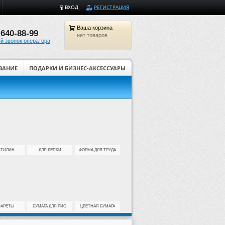
ВХОД
РЕГИСТРАЦИЯ
Ваша
корзина
 640-88-99
нет товаров
й звонок оператора
ВАНИЕ
ПОДАРКИ И БИЗНЕС-АКСЕССУАРЫ
Оборудование и материалы 
СТИЛИН
ДЛЯ ЛЕПКИ
ФОРМА ДЛЯ ТРУДА
ФАРЕТЫ
БУМАГА ДЛЯ РИС.
ЦВЕТНАЯ БУМАГА