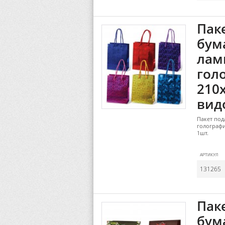
Пак
бум
лам
гол
210
видо
Пакет по
голографи
1шт.
АРТИКУЛ
131265
Пак
бум