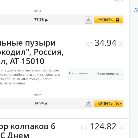
Д
ЦЕНА
77.78
р.
КУПИТЬ
34.94
ьные пузыри
от
р.
кодил", Россия,
л, АТ 15010
о специальным мыльным раствором.
Ассортимент
Карнавальны...
лакона снабжена аппликатором для
узырей. Мыльные пузыри легко
я, не токсичны.
ЦЕНА
34.94
р.
КУПИТЬ
124.82
ор колпаков 6
от
р.
 С Днем