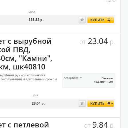
Еще
ЦЕНА
153.52
р.
КУПИТЬ
23.04
ет с вырубной
от
р.
кой ПВД,
40см, "Камни",
км, шк40810
вырубной ручкой отличаются
Ассортимент
Пакеты
 эксплуатации и длительным сроком
подарочные
ЦЕНА
23.04
р.
КУПИТЬ
9.84
ет с петлевой
от
р.