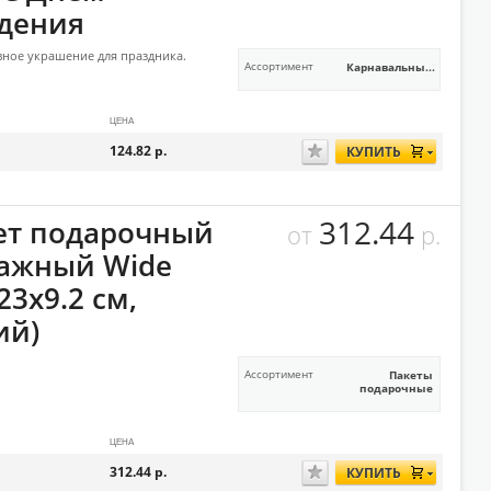
дения
ное украшение для праздника.
Ассортимент
Карнавальны...
ЦЕНА
124.82
р.
КУПИТЬ
312.44
ет подарочный
от
р.
ажный Wide
23x9.2 см,
ий)
Ассортимент
Пакеты
подарочные
ЦЕНА
312.44
р.
КУПИТЬ