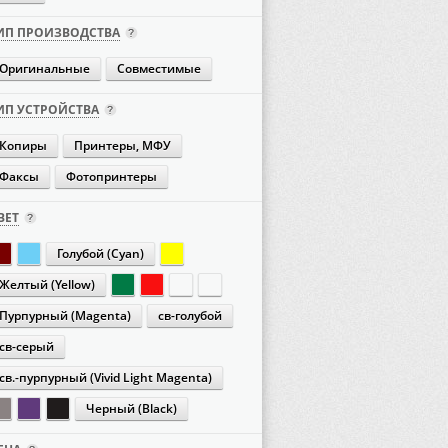
ИП ПРОИЗВОДСТВА
Оригинальные
Совместимые
ИП УСТРОЙСТВА
Копиры
Принтеры, МФУ
Факсы
Фотопринтеры
ВЕТ
Голубой (Cyan)
Желтый (Yellow)
Пурпурный (Magenta)
св-голубой
св-серый
св.-пурпурный (Vivid Light Magenta)
Черный (Black)