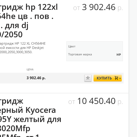
3 902.46
тридж hp 122xl
от
р.
4he цв . пов .
. для dj
0/2050
артридж HP 122 XL CH564HE
Цвет
й емкости для HP Deskjet
2000,2050,3000,3050.
Торговая марка
HP
ЦЕНА
3 902.46
р.
КУПИТЬ
10 450.40
тридж
от
р.
ерный Kyocera
895Y желтый для
C8020Mfp