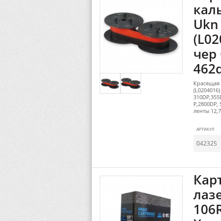
кал
Ukn
(L02
чер 
462
Красящая 
(L0204016)
310DP,355
P,2800DP,
ленты 12,
АРТИКУЛ
042325
Кар
лаз
106R