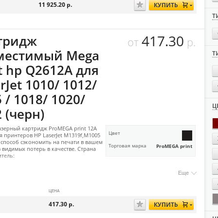
11 925.20
р.
КУПИТЬ
Т
417.30
тридж
от
р.
местимый Mega
Т
t hp Q2612A для
rJet 1010/ 1012/
 / 1018/ 1020/
Ц
 (черн)
зерный картридж ProMEGA print 12A
Цвет
я принтеров HP LaserJet M1319f,M1005
способ сэкономить на печати в вашем
Торговая марка
ProMEGA print
з видимых потерь в качестве. Страна
тель:
Еще
ЦЕНА
417.30
р.
КУПИТЬ