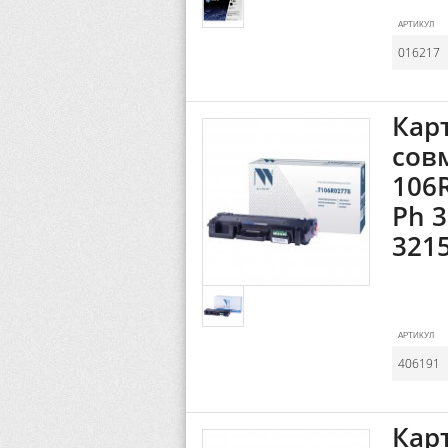
АРТИКУЛ
016217
Кар
сов
106
Ph 
321
АРТИКУЛ
406191
Кар