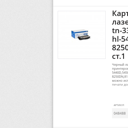
Кар
лаз
tn-
hl-5
8250
ст.1
Черный ла
принтеров
5440D,54
8250DN,8
можно ис
печати до
АРТИКУЛ
048488