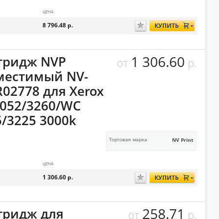
ЦЕНА
8 796.48
р.
КУПИТЬ
1 306.60
тридж NVP
от
р.
местимый NV-
R02778 для Xerox
3052/3260/WC
5/3225 3000k
Торговая марка
NV Print
ЦЕНА
1 306.60
р.
КУПИТЬ
258.71
тридж для
от
р.