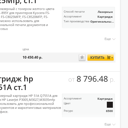
5Mfp, ст.1
лазерный с тонером желтого цвета
Способ печати
Лазерные
K-895Y для принтеров Kyocera FS-
 FS-C8025MFP, FS-C8520MFP, FS-
Ассортимент
Картридж
 можно использовать для
Тип производства
Оригинальны...
нальной печати документов и
говых
Еще
ЦЕНА
10 450.40
р.
КУПИТЬ
8 796.48
тридж hp
от
р.
1А ст.1
зерный картридж HP 51A Q7551A для
Ассортимент
Картридж
 HP LaserJet P3005,M3027,M3035mfp
пользовать для профессиональной
Цвет
кументов и маркетинговых материалов
Ресурс
6500
офисе.
Еще