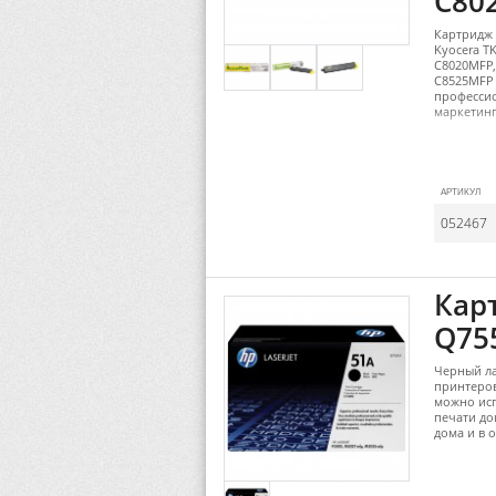
C802
Картридж 
Kyocera T
C8020MFP,
C8525MFP
профессио
маркетин
АРТИКУЛ
052467
Кар
Q755
Черный ла
принтеров
можно ис
печати до
дома и в 