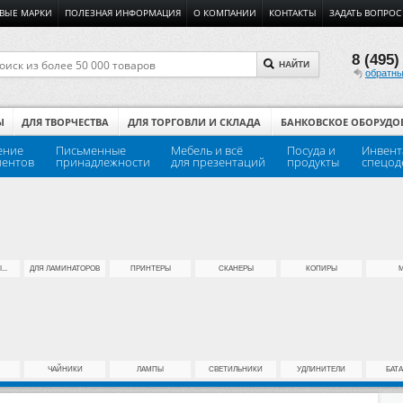
ВЫЕ МАРКИ
ПОЛЕЗНАЯ ИНФОРМАЦИЯ
О КОМПАНИИ
КОНТАКТЫ
ЗАДАТЬ ВОПРОС
8 (495)
НАЙТИ
обратны
Ы
ДЛЯ ТВОРЧЕСТВА
ДЛЯ ТОРГОВЛИ И СКЛАДА
БАНКОВСКОЕ ОБОРУДО
ение
Письменные
Мебель и всё
Посуда и
Инвент
ментов
принадлежности
для презентаций
продукты
спецод
..
ДЛЯ ЛАМИНАТОРОВ
ПРИНТЕРЫ
СКАНЕРЫ
КОПИРЫ
ЧАЙНИКИ
ЛАМПЫ
СВЕТИЛЬНИКИ
УДЛИНИТЕЛИ
БАТ