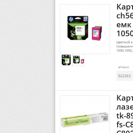
Кар
ch56
емк 
105
Цветной к
повышенно
1000,1050,
АРТИКУЛ
022263
Кар
лаз
tk-
fs-