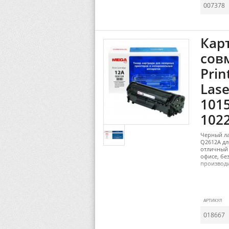
007378
Кар
сов
Prin
Lase
1015
1022
Черный ла
Q2612A дл
отличный 
офисе, бе
производи
АРТИКУЛ
018667