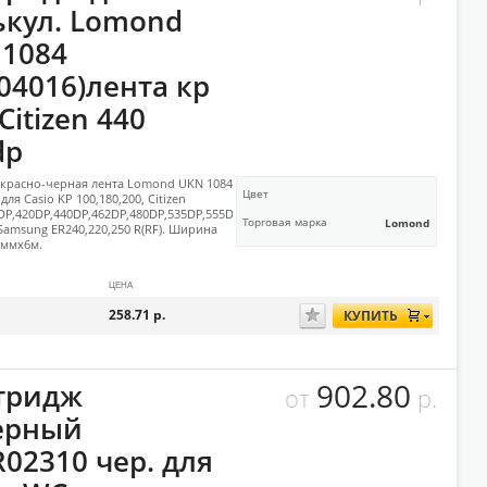
ькул. Lomond
 1084
04016)лента кр
Citizen 440
dp
красно-черная лента Lomond UKN 1084
Цвет
 для Casio KP 100,180,200, Citizen
DP,420DP,440DP,462DP,480DP,535DP,555DP,560DP,575DP,2500DP,2600D
Торговая марка
Lomond
 Samsung ER240,220,250 R(RF). Ширина
7ммх6м.
ЦЕНА
258.71
р.
КУПИТЬ
902.80
тридж
от
р.
ерный
02310 чер. для