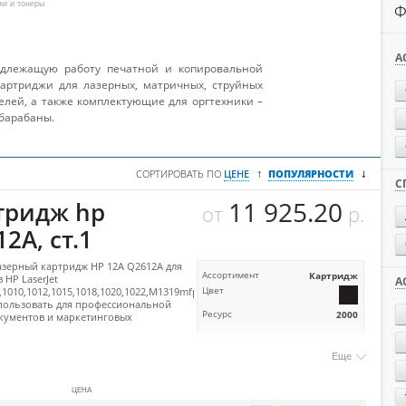
жи и тонеры
Ф
А
длежащую работу печатной и копировальной
картриджи для лазерных, матричных, струйных
лей, а также комплектующие для оргтехники –
 барабаны.
↓
↑
СОРТИРОВАТЬ ПО
ЦЕНЕ
ПОПУЛЯРНОСТИ
С
11 925.20
тридж hp
от
р.
2А, ст.1
зерный картридж HP 12A Q2612A для
Ассортимент
Картридж
 HP LaserJet
А
1010,1012,1015,1018,1020,1022,M1319mfp,3015,3020,3030,3050,3052,3055
Цвет
пользовать для профессиональной
Ресурс
2000
кументов и маркетинговых
Еще
ЦЕНА