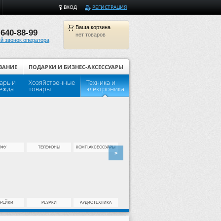
ВХОД
РЕГИСТРАЦИЯ
Ваша
корзина
 640-88-99
нет товаров
й звонок оператора
ВАНИЕ
ПОДАРКИ И БИЗНЕС-АКСЕССУАРЫ
арь и
Хозяйственные
Техника и
Популярные товары для шко
ежда
товары
электроника
МФУ
ТЕЛЕФОНЫ
КОМП.АКСЕССУАРЫ
>
АРЕЙКИ
РЕЗАКИ
АУДИОТЕХНИКА