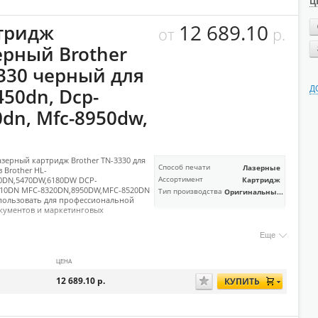
Ц
12 689.10
тридж
от
р.
ерный Brother
3330 черный для
Д
450dn, Dcp-
dn, Mfc-8950dw,
зерный картридж Brother TN-3330 для
Способ печати
Лазерные
 Brother HL-
50DN,5470DW,6180DW DCP-
Ассортимент
Картридж
110DN MFC-8320DN,8950DW,MFC-8520DN
Тип производства
Оригинальны...
пользовать для профессиональной
кументов и маркетинговых
Еще
ЦЕНА
12 689.10
р.
КУПИТЬ