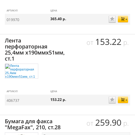
АРТИКУЛ
ЦЕНА
365.40
р.
019970
153.22
Лента
от
р.
перфораторная
25,4мм х190ммх51мм,
ст.1
АРТИКУЛ
ЦЕНА
153.22
р.
406737
259.90
Бумага для факса
от
р.
"MegaFax", 210, ст.28