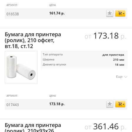
АРТИКУЛ
ЦЕНА
161.74
р.
016538
173.18
Бумага для принтера
от
р.
(ролик), 210 офсет,
вт.18, ст.12
Тип аппарата
для принтера
Ширина
210 мм
Диаметр втулки
18 мм
Еще
АРТИКУЛ
ЦЕНА
173.18
р.
017443
361.46
Бумага для принтера
от
р.
(ролик), 210х93х26,