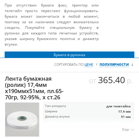
При отсутствии бумаги факс, принтер или
телетайп просто перестают функционировать.
Бумага может закончиться в любой момент,
поэтому за ее наличием следует внимательно
следить. Покупайте специальную бумагу в
рулонах для каждого типа печатных устройств,
указав ширину бумажного полотна и диаметр
втулки.
Бумага в рулонах
↓
↑
СОРТИРОВАТЬ ПО
ЦЕНЕ
ПОПУЛЯРНОСТИ
365.40
Лента бумажная
от
р.
(ролик) 17,4мм
х190ммх51мм, пл.65-
70гр, 92-95%, x ст.26
Тип аппарата
для телетайпа
Ширина
17,4 мм
Диаметр втулки
51 мм
Еще