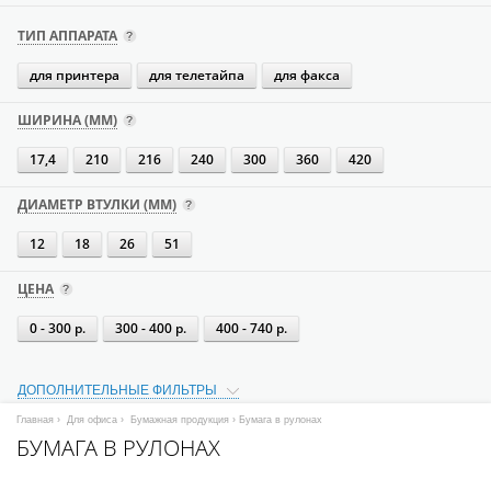
ТИП АППАРАТА
для принтера
для телетайпа
для факса
ШИРИНА (ММ)
17,4
210
216
240
300
360
420
ДИАМЕТР ВТУЛКИ (ММ)
12
18
26
51
ЦЕНА
0 - 300 р.
300 - 400 р.
400 - 740 р.
ДОПОЛНИТЕЛЬНЫЕ ФИЛЬТРЫ
Главная
›
Для офиса
›
Бумажная продукция
› Бумага в рулонах
БУМАГА В РУЛОНАХ