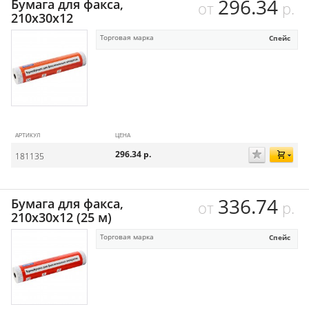
296.34
Бумага для факса,
от
р.
210х30х12
Торговая марка
Спейс
АРТИКУЛ
ЦЕНА
296.34
р.
181135
336.74
Бумага для факса,
от
р.
210х30х12 (25 м)
Торговая марка
Спейс