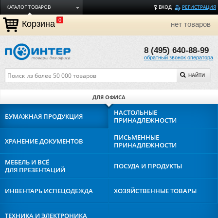
КАТАЛОГ ТОВАРОВ
ВХОД
РЕГИСТРАЦИЯ
0
ДОСТАВКА
Корзина
нет товаров
ОПЛАТА
8 (495) 640-88-99
ТОРГОВЫЕ МАРКИ
обратный звонок оператора
ПОЛЕЗНАЯ ИНФОРМАЦИЯ
НАЙТИ
О КОМПАНИИ
КОНТАКТЫ
ДЛЯ ОФИСА
ЗАДАТЬ ВОПРОС
НАСТОЛЬНЫЕ
БУМАЖНАЯ
ПРОДУКЦИЯ
ПРИНАДЛЕЖНОСТИ
ПИСЬМЕННЫЕ
ХРАНЕНИЕ
ДОКУМЕНТОВ
ПРИНАДЛЕЖНОСТИ
МЕБЕЛЬ И ВСЁ
ПОСУДА И
ПРОДУКТЫ
ДЛЯ ПРЕЗЕНТАЦИЙ
ИНВЕНТАРЬ И
СПЕЦОДЕЖДА
ХОЗЯЙСТВЕННЫЕ
ТОВАРЫ
ТЕХНИКА И
ЭЛЕКТРОНИКА