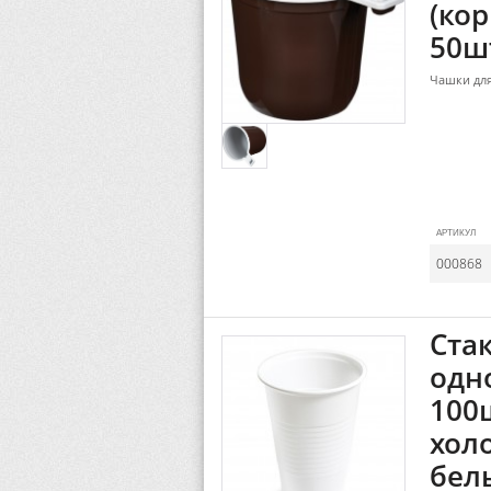
(кор
50шт
Чашки для
АРТИКУЛ
000868
Ста
одн
100
хол
белы