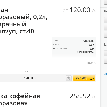
120.00
кан
от
р.
К
оразовый, 0,2л,
зрачный,
т/уп, ст.40
Тип
Стаканы
Ц
Объем
0,2 л
Назначение
Для
холодного\г...
Еще
ЦЕНА
Д
120.00
р.
КУПИТЬ
258.52
ка кофейная
от
р.
оразовая