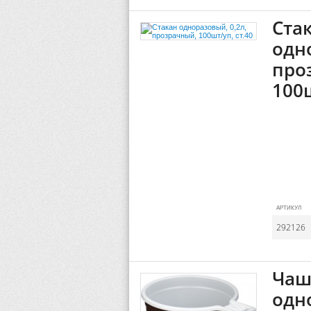
Ста
одн
про
100ш
АРТИКУЛ
292126
Чаш
одн