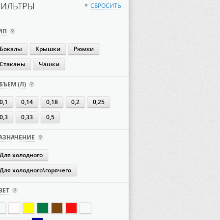
ИЛЬТРЫ
СБРОСИТЬ
×
ИП
Бокалы
Крышки
Рюмки
Стаканы
Чашки
БЪЕМ (Л)
0,1
0,14
0,18
0,2
0,25
0,3
0,33
0,5
АЗНАЧЕНИЕ
Для холодного
Для холодного\горячего
ВЕТ