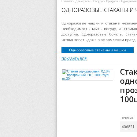
Главная
›
Для офиса
›
Посуда и Продукты
› Одноразовы
ОДНОРАЗОВЫЕ СТАКАНЫ И
Одноразовые чашки и стаканы незамен
необходимость мыть посуду, а стоим
доступна. Одноразовые бокалы, ста
использовать даже в оформлении праздн
Одноразовые стаканы и чашки
ПОКАЗАТЬ ВСЕ
Ста
одн
про
100ш
АРТИКУЛ
406821