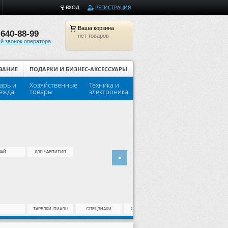
ВХОД
РЕГИСТРАЦИЯ
Ваша
корзина
 640-88-99
нет товаров
й звонок оператора
ВАНИЕ
ПОДАРКИ И БИЗНЕС-АКСЕССУАРЫ
арь и
Хозяйственные
Техника и
Популярные товары для шко
ежда
товары
электроника
ЧАЙ
ДЛЯ ЧАЕПИТИЯ
>
ТАРЕЛКИ, ПИАЛЫ
СПЕЦЗНАКИ
ОДНОРАЗОВАЯ...
СПЕЦОДЕЖДА