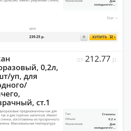
по Цельсию. Имеют рифленые стенки,
Назначение
Для
холодного\г...
Еще
ЦЕНА
239.25
р.
КУПИТЬ
212.77
кан
от
р.
оразовый, 0,2л,
шт/уп, для
одного/
чего,
зрачный, ст.1
дноразовые предназначены как для
Тип
Стаканы
 так и для горячих напитков. Имеют
стенки, изготовлены из прозрачного
Объем
0,2 л
илена. Максимальная температура
Назначение
Для
холодного\г...