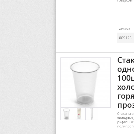
градусов 
АРТИКУЛ
009125
Ста
одн
100
хол
горя
про
Стаканы о
холодных,
рифленые 
полипроп