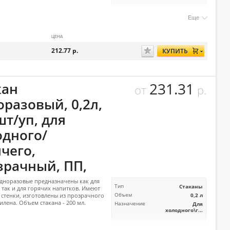
Еще
ЦЕНА
212.77
р.
КУПИТЬ
231.31
кан
от
р.
оразовый, 0,2л,
шт/уп, для
одного/
чего,
зрачный, ПП,
дноразовые предназначены как для
Тип
Стаканы
 так и для горячих напитков. Имеют
стенки, изготовлены из прозрачного
Объем
0,2 л
лена. Объем стакана - 200 мл.
Назначение
Для
холодного\г...