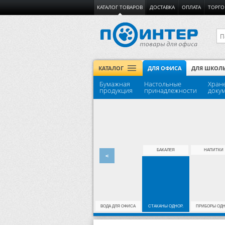
КАТАЛОГ ТОВАРОВ
ДОСТАВКА
ОПЛАТА
ТОРГО
КАТАЛОГ
ДЛЯ ОФИСА
ДЛЯ ШКОЛ
Бумажная
Настольные
Хран
продукция
принадлежности
доку
ДЛЯ ДОСОК
БЕЙДЖИ
БАКАЛЕЯ
НАПИТКИ
<
МЕБЕЛЬ МЕТАЛЛ
СЕЙФЫ
ВОДА ДЛЯ ОФИСА
СТАКАНЫ ОДНОР.
ПРИБОРЫ ОДН