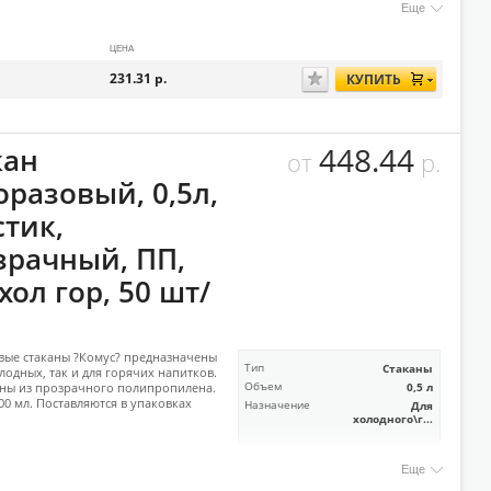
Еще
ЦЕНА
231.31
р.
КУПИТЬ
448.44
кан
от
р.
оразовый, 0,5л,
стик,
зрачный, ПП,
хол гор, 50 шт/
ые стаканы ?Комус? предназначены
Тип
Стаканы
олодных, так и для горячих напитков.
ны из прозрачного полипропилена.
Объем
0,5 л
00 мл. Поставляются в упаковках
Назначение
Для
холодного\г...
Еще