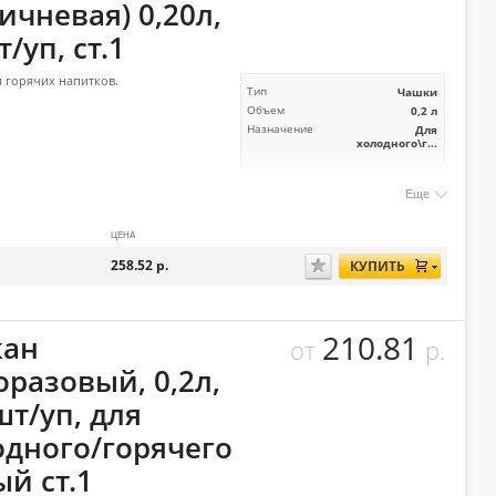
ичневая) 0,20л,
/уп, ст.1
 горячих напитков.
Тип
Чашки
Объем
0,2 л
Назначение
Для
холодного\г...
Еще
ЦЕНА
258.52
р.
КУПИТЬ
210.81
кан
от
р.
оразовый, 0,2л,
шт/уп, для
одного/горячего
й ст.1