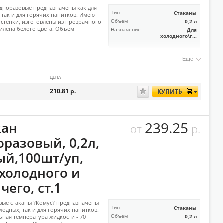
дноразовые предназначены как для
Тип
Стаканы
 так и для горячих напитков. Имеют
стенки, изготовлены из прозрачного
Объем
0,2 л
лена белого цвета. Объем
Назначение
Для
холодного\г...
Еще
ЦЕНА
210.81
р.
КУПИТЬ
239.25
кан
от
р.
оразовый, 0,2л,
ый,100шт/уп,
 холодного и
чего, ст.1
ые стаканы ?Комус? предназначены
Тип
Стаканы
олодных, так и для горячих напитков.
ная температура жидкости - 70
Объем
0,2 л