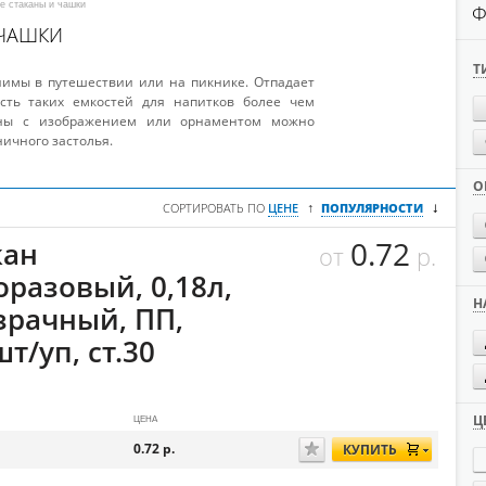
е стаканы и чашки
Ф
 ЧАШКИ
Т
имы в путешествии или на пикнике. Отпадает
ость таких емкостей для напитков более чем
каны с изображением или орнаментом можно
ичного застолья.
О
↓
↑
СОРТИРОВАТЬ ПО
ЦЕНЕ
ПОПУЛЯРНОСТИ
0.72
кан
от
р.
оразовый, 0,18л,
Н
зрачный, ПП,
т/уп, ст.30
Ц
ЦЕНА
0.72
р.
КУПИТЬ