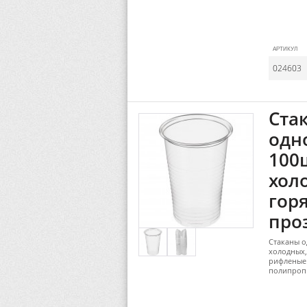
АРТИКУЛ
024603
Ста
одн
100
хол
горя
про
Стаканы о
холодных,
рифленые 
полипропи