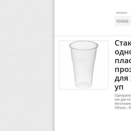
АРТИКУЛ
050666
Ста
одн
пла
про
для 
уп
Одноразов
как для х
Изготовле
Объем - 5