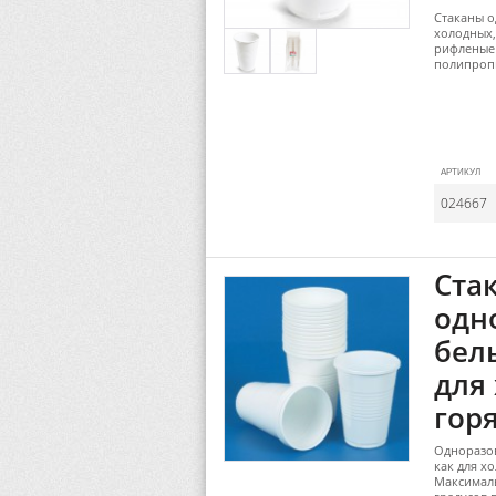
Стаканы о
холодных,
рифленые 
полипропи
АРТИКУЛ
024667
Ста
одн
бел
для
горя
Одноразов
как для х
Максималь