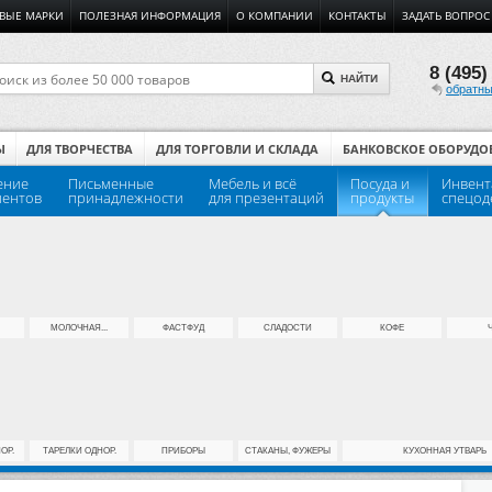
ВЫЕ МАРКИ
ПОЛЕЗНАЯ ИНФОРМАЦИЯ
О КОМПАНИИ
КОНТАКТЫ
ЗАДАТЬ ВОПРОС
8 (495)
НАЙТИ
обратны
Ы
ДЛЯ ТВОРЧЕСТВА
ДЛЯ ТОРГОВЛИ И СКЛАДА
БАНКОВСКОЕ ОБОРУДО
ение
Письменные
Мебель и всё
Посуда и
Инвент
ментов
принадлежности
для презентаций
продукты
спецод
МОЛОЧНАЯ...
ФАСТФУД
СЛАДОСТИ
КОФЕ
ОР.
ТАРЕЛКИ ОДНОР.
ПРИБОРЫ
СТАКАНЫ, ФУЖЕРЫ
КУХОННАЯ УТВАРЬ