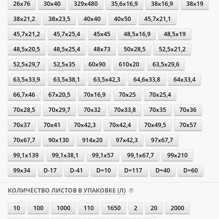
26х76
30х40
329х480
35,6х16,9
38х16,9
38х19
38х21,2
38х23,5
40х40
40х50
45,7х21,1
45,7х21,2
45,7х25,4
45х45
48,5х16,9
48,5х19
48,5х20,5
48,5х25,4
48х73
50х28,5
52,5х21,2
52,5х29,7
52,5х35
60х90
610х20
63,5х29,6
63,5х33,9
63,5х38,1
63,5х42,3
64,6х33,8
64х33,4
66,7х46
67х20,5
70х16,9
70х25
70х25,4
70х28,5
70х29,7
70х32
70х33,8
70х35
70х36
70х37
70х41
70х42,3
70х42,4
70х49,5
70х57
70х67,7
90х130
914х20
97х42,3
97х67,7
99,1х139
99,1х38,1
99,1х57
99,1х67,7
99х210
99х34
D-17
D-41
D=10
D=117
D=40
D=60
КОЛИЧЕСТВО ЛИСТОВ В УПАКОВКЕ (Л)
10
100
1000
110
1650
2
20
2000