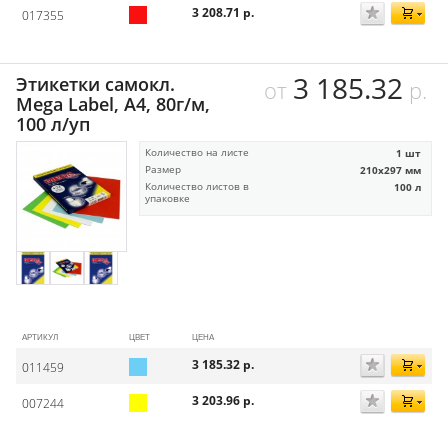
3 208.71
р.
017355
3 185.32
Этикетки самокл.
от
р.
Mega Label, А4, 80г/м,
100 л/уп
Количество на листе
1 шт
Размер
210х297 мм
Количество листов в
100 л
упаковке
АРТИКУЛ
ЦВЕТ
ЦЕНА
3 185.32
р.
011459
3 203.96
р.
007244