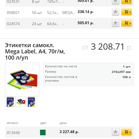
505.01
р.
023531
8 шт
105х74 мм
-
338.14
р.
058021
56 шт
52,5х21,2 мм
MEGA Label
505.01
р.
024574
24 шт
64,6х33,8 мм
-
3 208.71
Этикетки самокл.
от
р.
Mega Label, А4, 70г/м,
100 л/уп
Количество на листе
1 шт
Размер
210х297 мм
Количество листов в
100 л
упаковке
АРТИКУЛ
ЦВЕТ
ЦЕНА
3 227.48
р.
013446