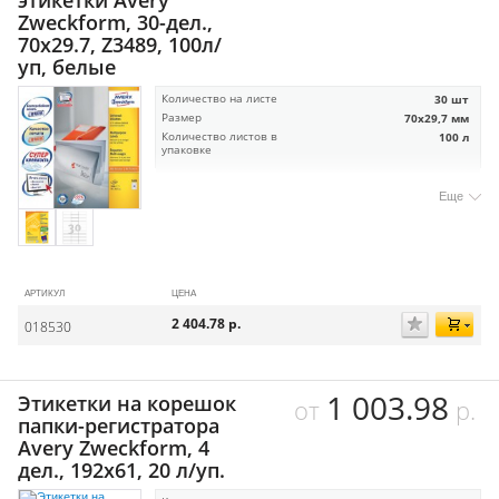
этикетки Avery
Zweckform, 30-дел.,
70х29.7, Z3489, 100л/
уп, белые
Количество на листе
30 шт
Размер
70х29,7 мм
Количество листов в
100 л
упаковке
Еще
АРТИКУЛ
ЦЕНА
2 404.78
р.
018530
1 003.98
Этикетки на корешок
от
р.
папки-регистратора
Avery Zweckform, 4
дел., 192х61, 20 л/уп.