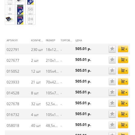
АРТИКУЛ
КОЛИЧЕСТВО НА ЛИСТЕ
РАЗМЕР
ТОРГОВАЯ МАРКА
ЦЕНА
505.01
р.
022791
230 шт
18х12 мм
-
505.01
р.
027677
2 шт
210х148 мм
-
505.01
р.
015052
12 шт
105х48 мм
-
505.01
р.
023933
21 шт
70х42,3 мм
-
505.01
р.
014528
8 шт
105х70 мм
-
505.01
р.
027678
32 шт
52,5х35 мм
-
505.01
р.
016732
4 шт
105х148 мм
-
505.01
р.
058018
40 шт
48,5х25,4 мм
-