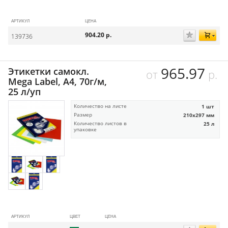
АРТИКУЛ
ЦЕНА
904.20
р.
139736
965.97
Этикетки самокл.
от
р.
Mega Label, А4, 70г/м,
25 л/уп
Количество на листе
1 шт
Размер
210х297 мм
Количество листов в
25 л
упаковке
АРТИКУЛ
ЦВЕТ
ЦЕНА