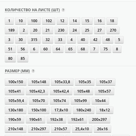
КОЛИЧЕСТВО НА ЛИСТЕ (ШТ)
1
10
100
102
12
14
15
16
18
189
2
20
21
230
24
25
27
270
3
30
315
32
33
4
40
42
48
5
51
56
6
60
64
65
68
7
75
8
80
85
РАЗМЕР (ММ)
100х150
105х148
105х33,8
105х35
105х37
105х41
105х42,3
105х42,4
105х48
105х57
105х59,4
105х70
105х74
105х99
10х44
130х180
150х100
17,8х10
180х240
18х12
190х59
190х61
192х38
192х61
200х297
210х148
210х297
210х57
25,4х10
26х16