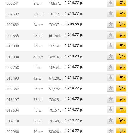
1 214.77
р.
007241
8 шт
105х74 мм
1 214.77
р.
009682
230 шт
18х12 мм
1 208.58
р.
007482
24 шт
70х37 мм
1 214.77
р.
009555
18 шт
66,7х46 мм
1 214.77
р.
012339
14 шт
105х42,4 мм
1 218.29
р.
011900
85 шт
38х16,9 мм
1 214.77
р.
007768
12 шт
105х48 мм
1 214.77
р.
012493
42 шт
67х20,5 мм
1 214.77
р.
007582
56 шт
52,5х21,2 мм
1 214.77
р.
018197
33 шт
70х25,4 мм
1 214.77
р.
019634
15 шт
70х57 мм
1 214.77
р.
014110
18 шт
70х49,5 мм
1 214.77
р.
020968
40 шт
50х28,5 мм