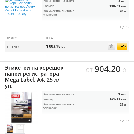
Количество на листе
4 шт
Размер
190х61 мм
Количество листов в
20 л
упаковке
Еще
АРТИКУЛ
ЦЕНА
1 003.98
р.
153297
904.20
Этикетки на корешок
от
р.
папки-регистратора
Mega Label, А4, 25 л/
уп.
Количество на листе
7 шт
Размер
192х38 мм
Количество листов в
25 л
упаковке
Еще