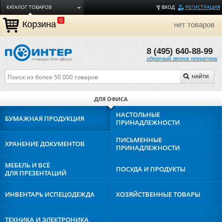
КАТАЛОГ ТОВАРОВ
ВХОД
РЕГИСТРАЦИЯ
0
ДОСТАВКА
Корзина
нет товаров
ОПЛАТА
8 (495) 640-88-99
ТОРГОВЫЕ МАРКИ
обратный звонок оператора
ПОЛЕЗНАЯ ИНФОРМАЦИЯ
НАЙТИ
О КОМПАНИИ
КОНТАКТЫ
ДЛЯ ОФИСА
ЗАДАТЬ ВОПРОС
НАСТОЛЬНЫЕ
БУМАЖНАЯ
ПРОДУКЦИЯ
ПРИНАДЛЕЖНОСТИ
ПИСЬМЕННЫЕ
ХРАНЕНИЕ
ДОКУМЕНТОВ
ПРИНАДЛЕЖНОСТИ
МЕБЕЛЬ И ВСЁ
ПОСУДА И
ПРОДУКТЫ
ДЛЯ ПРЕЗЕНТАЦИЙ
ИНВЕНТАРЬ И
СПЕЦОДЕЖДА
ХОЗЯЙСТВЕННЫЕ
ТОВАРЫ
ТЕХНИКА И
ЭЛЕКТРОНИКА