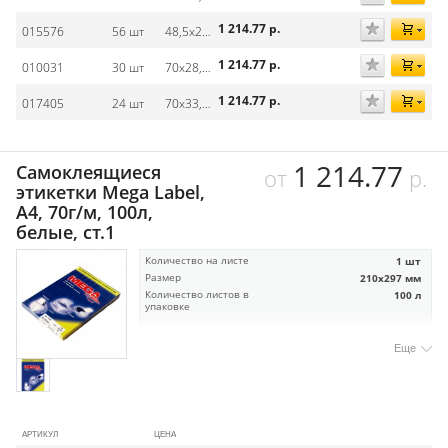
1 214.77
р.
015576
56 шт
48,5х20,5 мм
1 214.77
р.
010031
30 шт
70х28,5 мм
1 214.77
р.
017405
24 шт
70х33,8 мм
1 214.77
Самоклеящиеся
от
р.
этикетки Mega Label,
А4, 70г/м, 100л,
белые, ст.1
Количество на листе
1 шт
Размер
210х297 мм
Количество листов в
100 л
упаковке
Еще
АРТИКУЛ
ЦЕНА