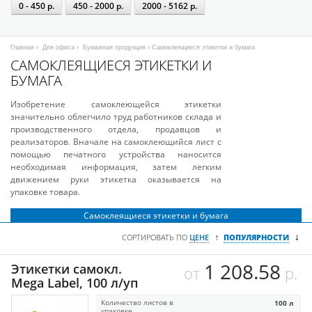
0 - 450 р.
450 - 2000 р.
2000 - 5162 р.
Главная
›
Для офиса
›
Бумажная продукция
› Самоклеящиеся этикетки и бумага
САМОКЛЕЯЩИЕСЯ ЭТИКЕТКИ И
БУМАГА
Изобретение самоклеющейся этикетки
значительно облегчило труд работников склада и
производственного отдела, продавцов и
реализаторов. Вначале на самоклеющийся лист с
помощью печатного устройства наносится
необходимая информация, затем легким
движением руки этикетка оказывается на
упаковке товара.
Самоклеящиеся этикетки и бумага
↓
↑
СОРТИРОВАТЬ ПО
ЦЕНЕ
ПОПУЛЯРНОСТИ
1 208.58
Этикетки самокл.
от
р.
Mega Label, 100 л/уп
Количество листов в
100 л
упаковке