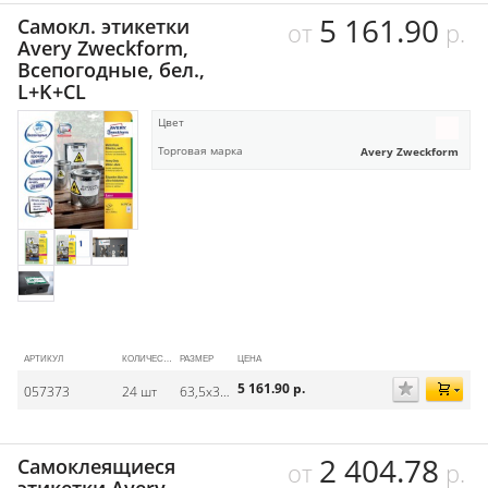
5 161.90
Самокл. этикетки
от
р.
Avery Zweckform,
Всепогодные, бел.,
L+K+CL
Цвет
Торговая марка
Avery Zweckform
АРТИКУЛ
КОЛИЧЕСТВО НА ЛИСТЕ
РАЗМЕР
ЦЕНА
5 161.90
р.
057373
24 шт
63,5х33,9 мм
2 404.78
Самоклеящиеся
от
р.