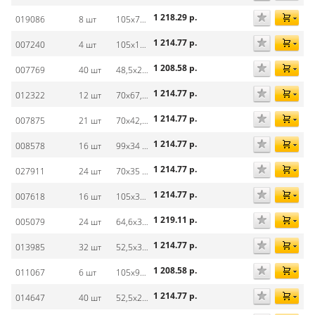
1 218.29
р.
019086
8 шт
105х70 мм
1 214.77
р.
007240
4 шт
105х148 мм
1 208.58
р.
007769
40 шт
48,5х25,4 мм
1 214.77
р.
012322
12 шт
70х67,7 мм
1 214.77
р.
007875
21 шт
70х42,3 мм
1 214.77
р.
008578
16 шт
99х34 мм
1 214.77
р.
027911
24 шт
70х35 мм
1 214.77
р.
007618
16 шт
105х37 мм
1 219.11
р.
005079
24 шт
64,6х33,8 мм
1 214.77
р.
013985
32 шт
52,5х35 мм
1 208.58
р.
011067
6 шт
105х99 мм
1 214.77
р.
014647
40 шт
52,5х29,7 мм