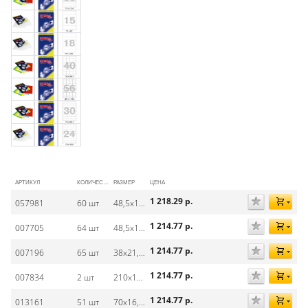
АРТИКУЛ
КОЛИЧЕСТВО НА ЛИСТЕ
РАЗМЕР
ЦЕНА
1 218.29
р.
057981
60 шт
48,5х19 мм
1 214.77
р.
007705
64 шт
48,5х16,9 мм
1 214.77
р.
007196
65 шт
38х21,2 мм
1 214.77
р.
007834
2 шт
210х148 мм
1 214.77
р.
013161
51 шт
70х16,9 мм