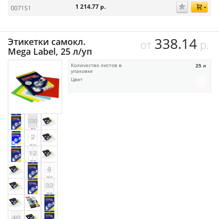
1 214.77
р.
007151
338.14
Этикетки самокл.
от
р.
Mega Label, 25 л/уп
Количество листов в
25 л
упаковке
Цвет