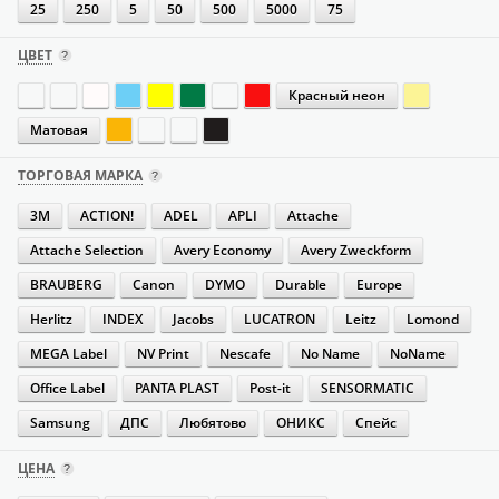
25
250
5
50
500
5000
75
ЦВЕТ
Красный неон
Матовая
ТОРГОВАЯ МАРКА
3M
ACTION!
ADEL
APLI
Attache
Attache Selection
Avery Economy
Avery Zweckform
BRAUBERG
Canon
DYMO
Durable
Europe
Herlitz
INDEX
Jacobs
LUCATRON
Leitz
Lomond
MEGA Label
NV Print
Nescafe
No Name
NoName
Office Label
PANTA PLAST
Post-it
SENSORMATIC
Samsung
ДПС
Любятово
ОНИКС
Спейс
ЦЕНА