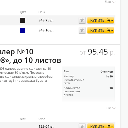
Еще
ЦВЕТ
ЦЕНА
343.75
р.
КУПИТЬ
343.16
р.
КУПИТЬ
95.45
плер №10
от
р.
8», до 10 листов
208 одновременно сшивает до 10
Тип
Степлер
отностью 80 г/кв.м. Позволяет
ить сшивание закрытым способом.
Размер
№10
используемых
ная глубина закладки бумаги
скоб
т
Количество
10
сшиваемых
листов
Еще
ЦВЕТ
ЦЕНА
129.04
р.
КУПИТЬ