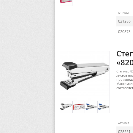
АРТИКУЛ
021286
020878
Сте
«820
Степлер 8
листов пл
производ
Максималь
составляе
АРТИКУЛ
028551