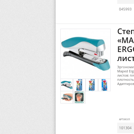
045993
Сте
«MA
ERG
лис
Эргономи
Maped Erg
листов: пл
плотность 
Адаптиро
АРТИКУЛ
101304