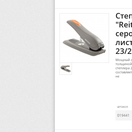
Сте
"Rei
сер
лист
23/2
Мощный ст
толщиной 
степлера 
составляе
не
АРТИКУЛ
019441