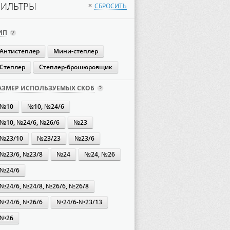
ИЛЬТРЫ
СБРОСИТЬ
×
ИП
Антистеплер
Мини-степлер
Степлер
Степлер-брошюровщик
АЗМЕР ИСПОЛЬЗУЕМЫХ СКОБ
№10
№10, №24/6
№10, №24/6, №26/6
№23
№23/10
№23/23
№23/6
№23/6, №23/8
№24
№24, №26
№24/6
№24/6, №24/8, №26/6, №26/8
№24/6, №26/6
№24/6-№23/13
№26