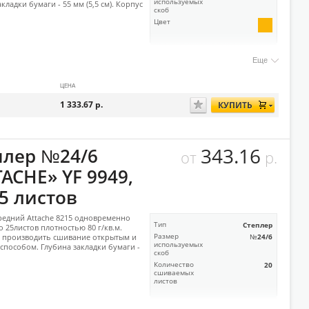
используемых
кладки бумаги - 55 мм (5,5 см). Корпус
скоб
Цвет
Еще
ЦЕНА
1 333.67
р.
КУПИТЬ
343.16
плер №24/6
от
р.
ACHE» YF 9949,
5 листов
редний Attache 8215 одновременно
Тип
Степлер
о 25листов плотностью 80 г/кв.м.
 производить сшивание открытым и
Размер
№24/6
используемых
способом. Глубина закладки бумаги -
скоб
Количество
20
сшиваемых
листов