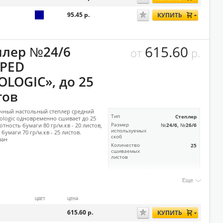
95.45
р.
КУПИТЬ
615.60
плер №24/6
от
р.
PED
OLOGIC», до 25
тов
чный настольный степлер средний
Тип
Степлер
ologic одновременно сшивает до 25
отность бумаги 80 гр/м.кв - 20 листов,
Размер
№24/6, №26/6
используемых
бумаги 70 гр/м.кв - 25 листов.
скоб
ван
Количество
25
сшиваемых
листов
Еще
ЦВЕТ
ЦЕНА
615.60
р.
КУПИТЬ