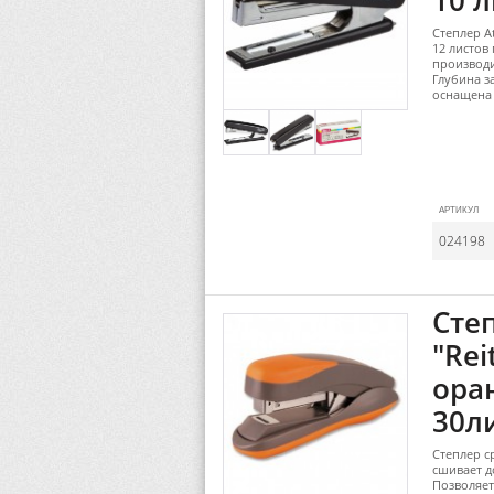
10 
Степлер A
12 листов
производ
Глубина за
оснащена
АРТИКУЛ
024198
Сте
"Rei
ора
30ли
Степлер с
сшивает д
Позволяет