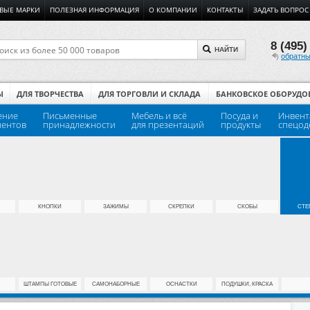
ВЫЕ МАРКИ
ПОЛЕЗНАЯ ИНФОРМАЦИЯ
О КОМПАНИИ
КОНТАКТЫ
ЗАДАТЬ ВОПРОС
8 (495)
НАЙТИ
обратны
Ы
ДЛЯ ТВОРЧЕСТВА
ДЛЯ ТОРГОВЛИ И СКЛАДА
БАНКОВСКОЕ ОБОРУДО
ение
Письменные
Мебель и всё
Посуда и
Инвент
ментов
принадлежности
для презентаций
продукты
спецод
КНОПКИ
ЗАЖИМЫ
СКРЕПКИ
СКОБЫ
СТЕ
ШТАМПЫ ГОТОВЫЕ
САМОНАБОРНЫЕ
ОСНАСТКИ
ПОДУШКИ, КРАСКА