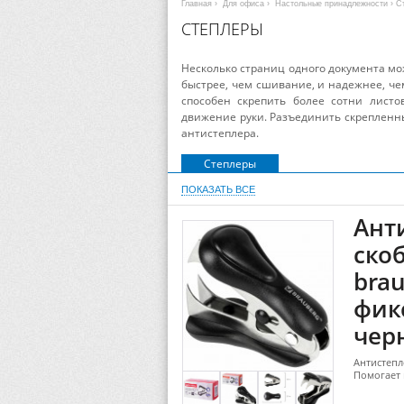
Главная
›
Для офиса
›
Настольные принадлежности
› С
СТЕПЛЕРЫ
Несколько страниц одного документа мо
быстрее, чем сшивание, и надежнее, ч
способен скрепить более сотни листо
движение руки. Разъединить скрепленн
антистеплера.
Степлеры
ПОКАЗАТЬ ВСЕ
Ант
скоб
brau
фик
чер
Антистепле
Помогает 