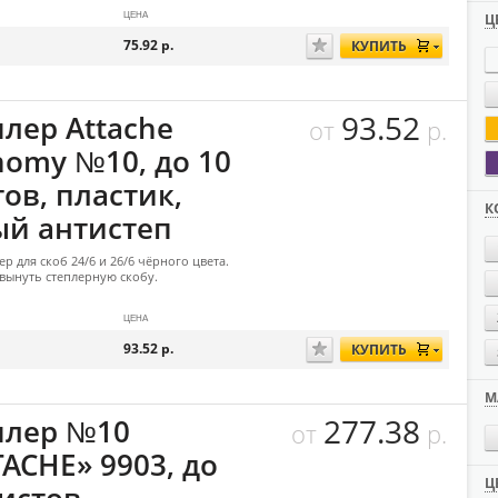
ЦЕНА
Ц
75.92
р.
КУПИТЬ
93.52
плер Attache
от
р.
nomy №10, до 10
ов, пластик,
К
ый антистеп
р для скоб 24/6 и 26/6 чёрного цвета.
вынуть степлерную скобу.
ЦЕНА
93.52
р.
КУПИТЬ
М
277.38
плер №10
от
р.
ACHE» 9903, до
Ц