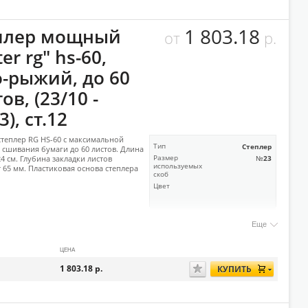
1 803.18
плер мощный
от
р.
ter rg" hs-60,
о-рыжий, до 60
ов, (23/10 -
3), ст.12
еплер RG HS-60 с максимальной
Тип
Степлер
сшивания бумаги до 60 листов. Длина
24 см. Глубина закладки листов
Размер
№23
используемых
т 65 мм. Пластиковая основа степлера
скоб
Цвет
Еще
ЦЕНА
1 803.18
р.
КУПИТЬ