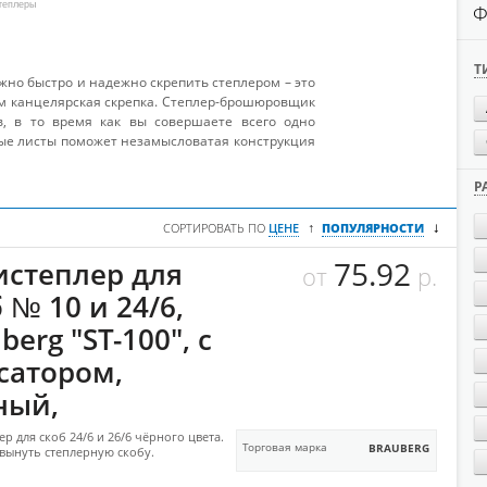
теплеры
Ф
Т
жно быстро и надежно скрепить степлером – это
ем канцелярская скрепка. Степлер-брошюровщик
в, в то время как вы совершаете всего одно
ые листы поможет незамысловатая конструкция
Р
↓
↑
СОРТИРОВАТЬ ПО
ЦЕНЕ
ПОПУЛЯРНОСТИ
75.92
истеплер для
от
р.
 № 10 и 24/6,
berg "ST-100", с
сатором,
ный,
р для скоб 24/6 и 26/6 чёрного цвета.
Торговая марка
BRAUBERG
вынуть степлерную скобу.