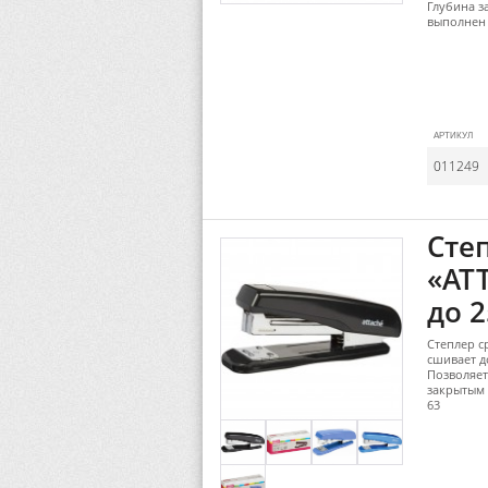
Глубина за
выполнен
АРТИКУЛ
011249
Сте
«ATT
до 2
Степлер с
сшивает д
Позволяет
закрытым 
63