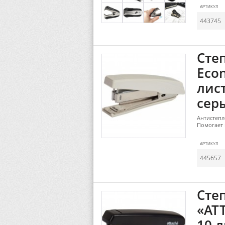
АРТИКУЛ
443745
Сте
Eco
лист
сер
Антистепле
Помогает 
АРТИКУЛ
445657
Сте
«ATT