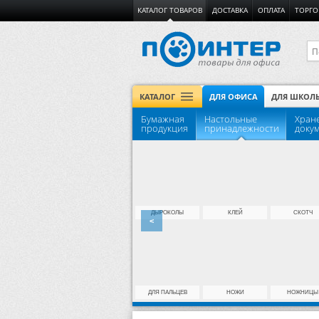
КАТАЛОГ ТОВАРОВ
ДОСТАВКА
ОПЛАТА
ТОРГО
КАТАЛОГ
ДЛЯ ОФИСА
ДЛЯ ШКОЛ
Бумажная
Настольные
Хран
продукция
принадлежности
доку
ЕЖЕНЕДЕЛЬНИКИ
БУХГАЛТЕРСКИЕ...
ДЫРОКОЛЫ
КЛЕЙ
СКОТЧ
<
ТЕТРАДИ
КОНВЕРТЫ, ПАКЕТЫ
ДЛЯ ПАЛЬЦЕВ
НОЖИ
НОЖНИЦЫ