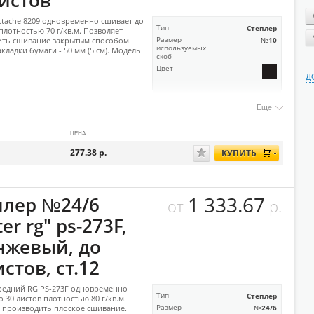
листов
ttache 8209 одновременно сшивает до
Тип
Степлер
 плотностью 70 г/кв.м. Позволяет
ить сшивание закрытым способом.
Размер
№10
используемых
кладки бумаги - 50 мм (5 см). Модель
скоб
Цвет
Д
Еще
ЦЕНА
277.38
р.
КУПИТЬ
1 333.67
плер №24/6
от
р.
ter rg" ps-273F,
нжевый, до
стов, ст.12
редний RG PS-273F одновременно
Тип
Степлер
о 30 листов плотностью 80 г/кв.м.
 производить плоское сшивание.
Размер
№24/6