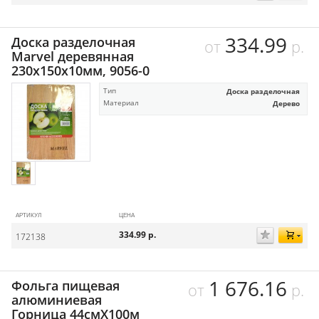
334.99
Доска разделочная
от
р.
Marvel деревянная
230х150х10мм, 9056-0
Тип
Доска разделочная
Материал
Дерево
АРТИКУЛ
ЦЕНА
334.99
р.
172138
1 676.16
Фольга пищевая
от
р.
алюминиевая
Горница 44смХ100м