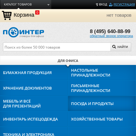
КАТАЛОГ ТОВАРОВ
ВХОД
РЕГИСТРАЦИЯ
0
ДОСТАВКА
Корзина
нет товаров
ОПЛАТА
8 (495) 640-88-99
ТОРГОВЫЕ МАРКИ
обратный звонок оператора
ПОЛЕЗНАЯ ИНФОРМАЦИЯ
НАЙТИ
О КОМПАНИИ
КОНТАКТЫ
ДЛЯ ОФИСА
ЗАДАТЬ ВОПРОС
НАСТОЛЬНЫЕ
БУМАЖНАЯ
ПРОДУКЦИЯ
ПРИНАДЛЕЖНОСТИ
ПИСЬМЕННЫЕ
ХРАНЕНИЕ
ДОКУМЕНТОВ
ПРИНАДЛЕЖНОСТИ
МЕБЕЛЬ И ВСЁ
ПОСУДА И
ПРОДУКТЫ
ДЛЯ ПРЕЗЕНТАЦИЙ
ИНВЕНТАРЬ И
СПЕЦОДЕЖДА
ХОЗЯЙСТВЕННЫЕ
ТОВАРЫ
ТЕХНИКА И
ЭЛЕКТРОНИКА