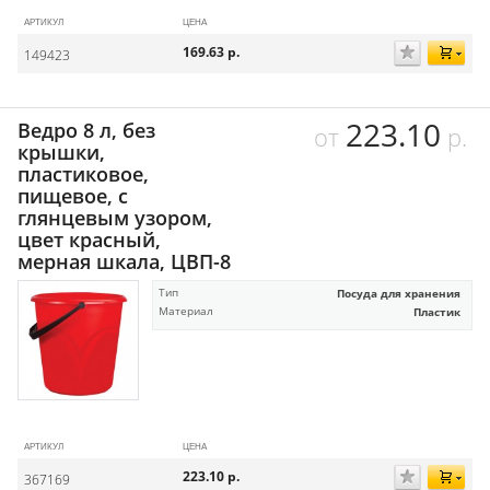
АРТИКУЛ
ЦЕНА
169.63
р.
149423
223.10
Ведро 8 л, без
от
р.
крышки,
пластиковое,
пищевое, с
глянцевым узором,
цвет красный,
мерная шкала, ЦВП-8
Тип
Посуда для хранения
Материал
Пластик
АРТИКУЛ
ЦЕНА
223.10
р.
367169