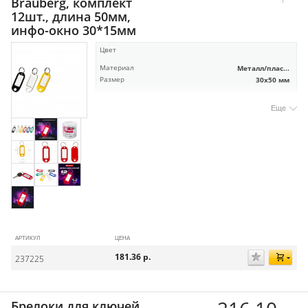
Brauberg, комплект
12шт., длина 50мм,
инфо-окно 30*15мм
Цвет
Материал
Металл/плас...
Размер
30х50 мм
Еще
АРТИКУЛ
ЦЕНА
181.36
р.
237225
Брелоки для ключей