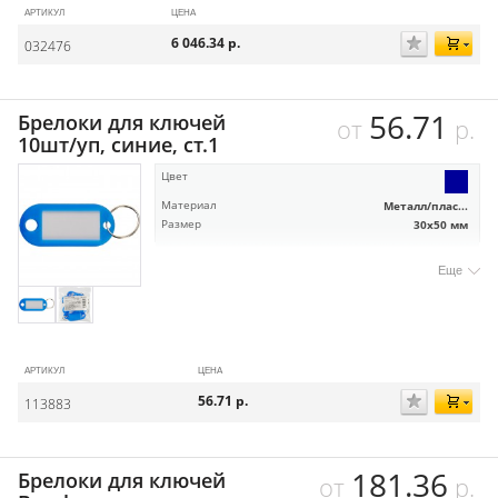
АРТИКУЛ
ЦЕНА
6 046.34
р.
032476
56.71
Брелоки для ключей
от
р.
10шт/уп, синие, ст.1
Цвет
Материал
Металл/плас...
Размер
30х50 мм
Еще
АРТИКУЛ
ЦЕНА
56.71
р.
113883
181.36
Брелоки для ключей
от
р.