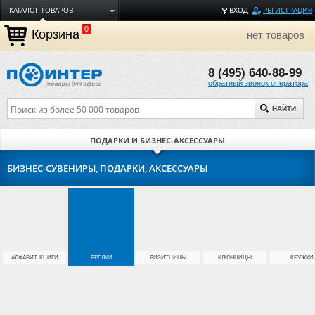
КАТАЛОГ ТОВАРОВ
ВХОД
РЕГИСТРАЦИЯ
0
ДОСТАВКА
Корзина
нет товаров
ОПЛАТА
8 (495) 640-88-99
ТОРГОВЫЕ МАРКИ
обратный звонок оператора
ПОЛЕЗНАЯ ИНФОРМАЦИЯ
НАЙТИ
О КОМПАНИИ
КОНТАКТЫ
ПОДАРКИ И БИЗНЕС-АКСЕССУАРЫ
ЗАДАТЬ ВОПРОС
БИЗНЕС-СУВЕНИРЫ, ПОДАРКИ, АКСЕССУАРЫ
АЛФАВИТ. КНИГИ
БРЕЛКИ
ВИЗИТНИЦЫ
КЛЮЧНИЦЫ
КРУЖКИ