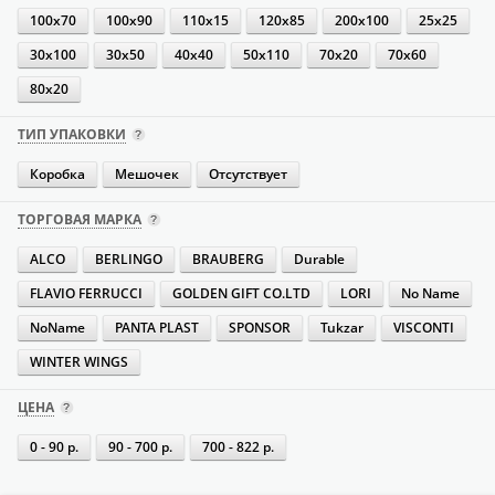
100х70
100х90
110х15
120х85
200х100
25х25
30х100
30х50
40х40
50х110
70х20
70х60
80х20
ТИП УПАКОВКИ
Коробка
Мешочек
Отсутствует
ТОРГОВАЯ МАРКА
ALCO
BERLINGO
BRAUBERG
Durable
FLAVIO FERRUCCI
GOLDEN GIFT CO.LTD
LORI
No Name
NoName
PANTA PLAST
SPONSOR
Tukzar
VISCONTI
WINTER WINGS
ЦЕНА
0 - 90 р.
90 - 700 р.
700 - 822 р.