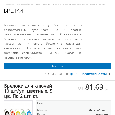
Главная
›
Подарки и бизнес-аксессуары
›
Бизнес-сувениры, подарки, аксессуары
› Брелки
БРЕЛКИ
Брелоки для ключей могут быть не только
декоративным сувениром, но и вполне
функциональным элементом. Организовать
большое количество ключей и обозначить
каждый из них помогут брелоки с полем для
заполнения. Пишете номер кабинета или
фамилию специалиста – и вы никогда не
перепутаете ключ.
Брелки
↓
↑
СОРТИРОВАТЬ ПО
ЦЕНЕ
ПОПУЛЯРНОСТИ
81.69
Брелоки для ключей
от
р.
10 шт/уп, цветные, 5
цв. По 2 шт. ст.1
Цвет
Материал
Металл/плас...
Размер
30х50 мм