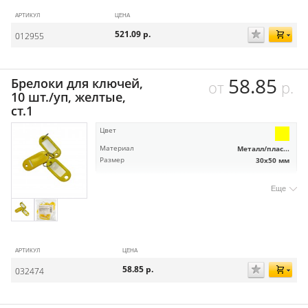
АРТИКУЛ
ЦЕНА
521.09
р.
012955
58.85
Брелоки для ключей,
от
р.
10 шт./уп, желтые,
ст.1
Цвет
Материал
Металл/плас...
Размер
30х50 мм
Еще
АРТИКУЛ
ЦЕНА
58.85
р.
032474