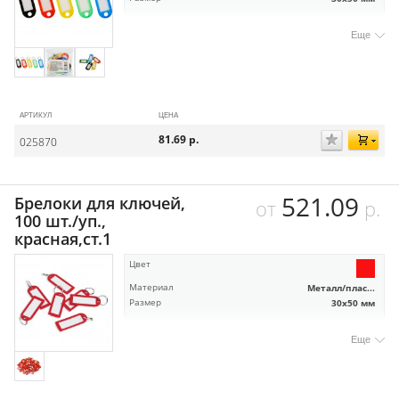
Еще
АРТИКУЛ
ЦЕНА
81.69
р.
025870
521.09
Брелоки для ключей,
от
р.
100 шт./уп.,
красная,ст.1
Цвет
Материал
Металл/плас...
Размер
30х50 мм
Еще