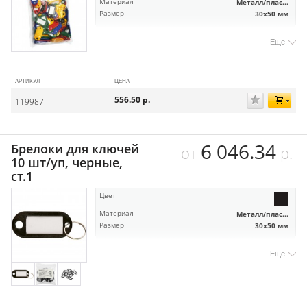
Материал
Металл/плас...
Размер
30х50 мм
Еще
АРТИКУЛ
ЦЕНА
556.50
р.
119987
6 046.34
Брелоки для ключей
от
р.
10 шт/уп, черные,
ст.1
Цвет
Материал
Металл/плас...
Размер
30х50 мм
Еще