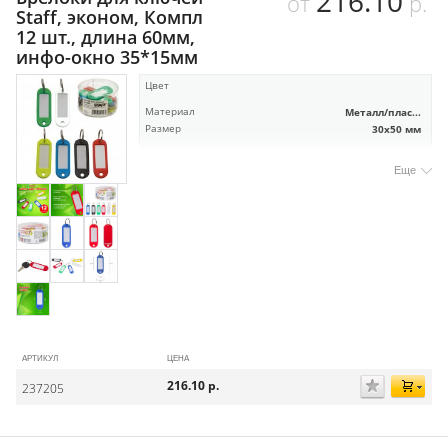
216.10
от
р.
Staff, эконом, Компл
12 шт., длина 60мм,
инфо-окно 35*15мм
Цвет
Материал
Металл/плас...
Размер
30х50 мм
Еще
АРТИКУЛ
ЦЕНА
216.10
р.
237205