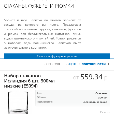
СТАКАНЫ, ФУЖЕРЫ И РЮМКИ
Аромат и вкус напитка во многом зависит от
сосуда, из которого вы пьете. Предлагаем
широкий ассортимент кружек, стаканов, фужеров
и рюмок для безалкогольных напитков, вина,
водки, шампанского и коктейлей. Товар продается
в наборах, ведь большинство напитков пьют
исключительно в компании.
Стаканы, фужеры и рюмки
↓
↑
СОРТИРОВАТЬ ПО
ЦЕНЕ
ПОПУЛЯРНОСТИ
559.34
Набор стаканов
от
р.
Исландия 6 шт. 300мл
низкие (E5094)
Тип
Стаканы
Объем
300 мл
Применение
Для воды и соков
Еще