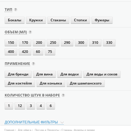
ТИП
Бокалы
Кружки
Стаканы
Стопки
Фужеры
ОБЪЕМ (МЛ)
150
170
200
250
290
300
310
330
400
420
60
75
ПРИМЕНЕНИЕ
Для бренди
Для вина
Для водки
Для воды и соков
Для коктейля
Для коньяка
Для шампанского
КОЛИЧЕСТВО ШТУК В НАБОРЕ
1
12
3
4
6
ДОПОЛНИТЕЛЬНЫЕ ФИЛЬТРЫ
Главная
›
Для офиса
›
Посуда и Продукты
› Стаканы, фужеры и рюмки