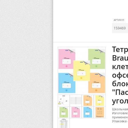
АРТИКУЛ
159469
Тетр
Brau
кле
офс
блок
"Па
уго
Школьная 
Изготовле
применени
Упаковка -