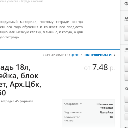
ков и учителей
› Тетради школьные
Ф
А
ходуемый материал, поэтому тетради всегда
ленного года обучения и конкретного предмета
ную или мелкую клетку, в линию, в косую, а для
ую тетрадь.
В
↓
↑
СОРТИРОВАТЬ ПО
ЦЕНЕ
ПОПУЛЯРНОСТИ
7.48
адь 18л,
от
р.
ейка, блок
т, Арх.Цбк,
К
50
тетрадка А5 формата.
Ассортимент
Школьные
тетради
Вид линовки
Линейка
Количество
18
листов