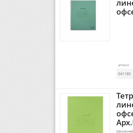
лин
офс
АРТИКУЛ
041180
Тетр
лин
офсе
Арх.
Школьная 