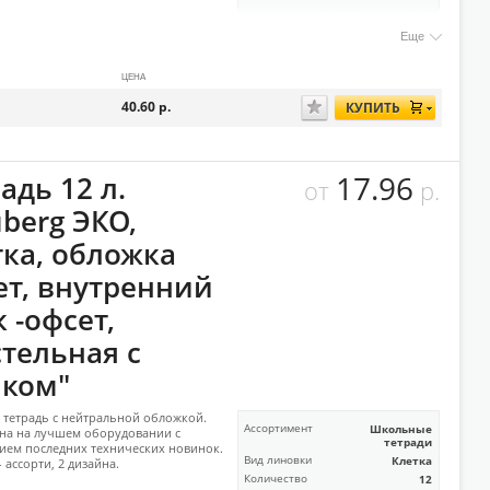
Еще
ЦЕНА
40.60
р.
КУПИТЬ
17.96
адь 12 л.
от
р.
berg ЭКО,
тка, обложка
ет, внутренний
 -офсет,
стельная с
лком"
тетрадь с нейтральной обложкой.
Ассортимент
Школьные
на на лучшем оборудовании с
тетради
ем последних технических новинок.
Вид линовки
Клетка
 ассорти, 2 дизайна.
Количество
12