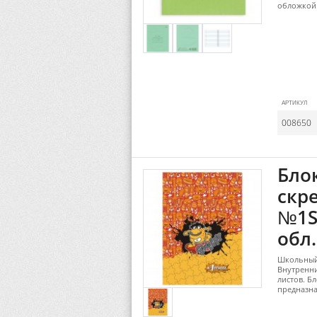
обложкой 
АРТИКУЛ
008650
Блок
скре
№1Sc
обл.
Школьный 
Внутренни
листов. Б
предназна