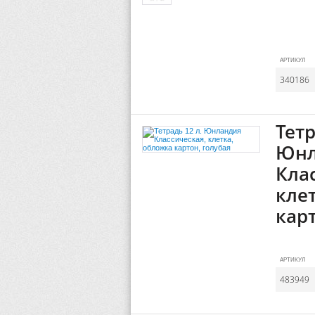
АРТИКУЛ
340186
Тетр
Юнл
Кла
кле
карт
АРТИКУЛ
483949