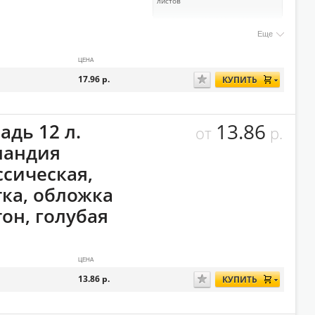
листов
Еще
ЦЕНА
17.96
р.
КУПИТЬ
13.86
адь 12 л.
от
р.
андия
ссическая,
тка, обложка
он, голубая
ЦЕНА
13.86
р.
КУПИТЬ