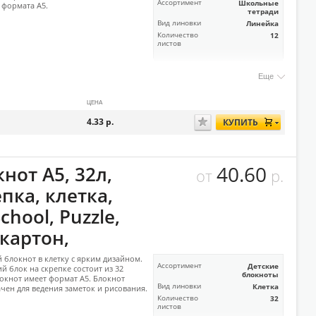
Ассортимент
Школьные
формата А5.
тетради
Вид линовки
Линейка
Количество
12
листов
Еще
ЦЕНА
4.33
р.
КУПИТЬ
40.60
нот А5, 32л,
от
р.
пка, клетка,
hool, Puzzle,
картон,
блокнот в клетку с ярким дизайном.
Ассортимент
Детские
й блок на скрепке состоит из 32
блокноты
локнот имеет формат А5. Блокнот
Вид линовки
Клетка
чен для ведения заметок и рисования.
Количество
32
листов