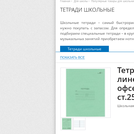
Главная
›
Для школы
›
Популярные товары для школьни
ТЕТРАДИ ШКОЛЬНЫЕ
Школьные тетради – самый быстрорас
нужно покупать с запасом. Для опреде
подбираем специальные тетради – в круп
музыкальных занятий приобретаем нотн
Тетради школьные
ПОКАЗАТЬ ВСЕ
Тетр
лин
офсе
ст.2
Школьная 