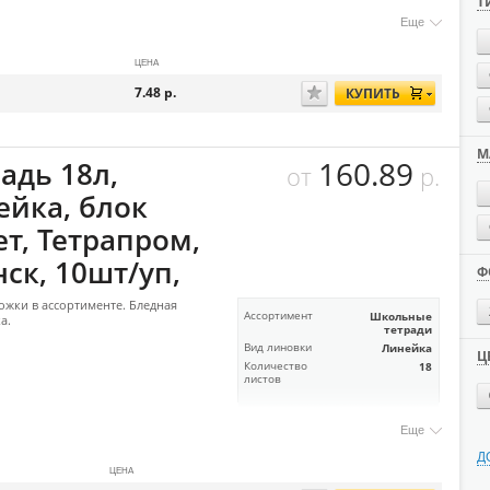
Т
Еще
ЦЕНА
7.48
р.
КУПИТЬ
М
160.89
адь 18л,
от
р.
ейка, блок
ет, Тетрапром,
ск, 10шт/уп,
Ф
ожки в ассортименте. Бледная
Ассортимент
Школьные
а.
тетради
Вид линовки
Линейка
Ц
Количество
18
листов
Еще
Д
ЦЕНА