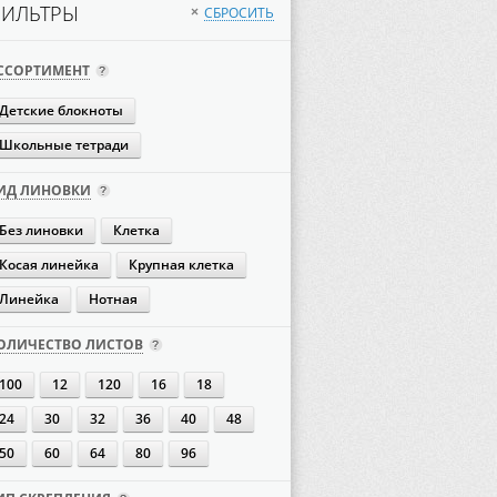
ИЛЬТРЫ
СБРОСИТЬ
×
ССОРТИМЕНТ
Детские блокноты
Школьные тетради
ИД ЛИНОВКИ
Без линовки
Клетка
Косая линейка
Крупная клетка
Линейка
Нотная
ОЛИЧЕСТВО ЛИСТОВ
100
12
120
16
18
24
30
32
36
40
48
50
60
64
80
96