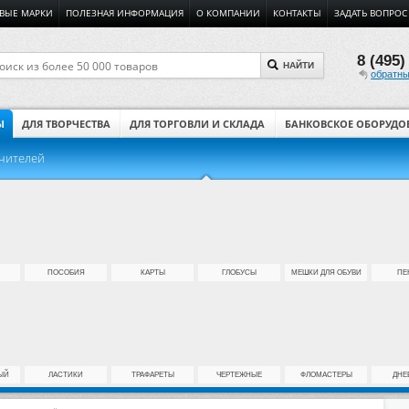
ВЫЕ МАРКИ
ПОЛЕЗНАЯ ИНФОРМАЦИЯ
О КОМПАНИИ
КОНТАКТЫ
ЗАДАТЬ ВОПРОС
8 (495)
НАЙТИ
обратны
Ы
ДЛЯ ТВОРЧЕСТВА
ДЛЯ ТОРГОВЛИ И СКЛАДА
БАНКОВСКОЕ ОБОРУДО
учителей
ПОСОБИЯ
КАРТЫ
ГЛОБУСЫ
МЕШКИ ДЛЯ ОБУВИ
ПЕ
ЫЙ
ЛАСТИКИ
ТРАФАРЕТЫ
ЧЕРТЕЖНЫЕ
ФЛОМАСТЕРЫ
ДНЕ