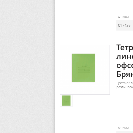
АРТИКУЛ
017439
Тетр
лин
офс
Брян
Цвета обл
разлиновк
АРТИКУЛ