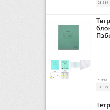
031584
Тетр
блок
Пзб
АРТИКУЛ
041179
Тетр