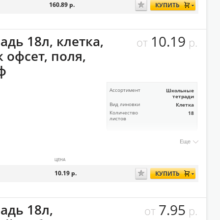
160.89
р.
КУПИТЬ
10.19
адь 18л, клетка,
от
р.
 офсет, поля,
ф
Ассортимент
Школьные
тетради
Вид линовки
Клетка
Количество
18
листов
Еще
ЦЕНА
10.19
р.
КУПИТЬ
7.95
адь 18л,
от
р.