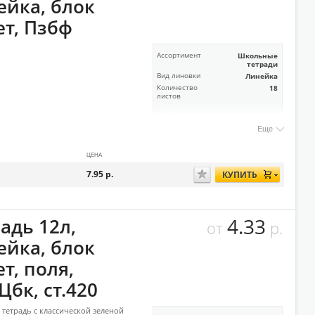
ейка, блок
ет, Пзбф
Ассортимент
Школьные
тетради
Вид линовки
Линейка
Количество
18
листов
Еще
ЦЕНА
7.95
р.
КУПИТЬ
4.33
адь 12л,
от
р.
ейка, блок
т, поля,
Цбк, ст.420
тетрадь с классической зеленой