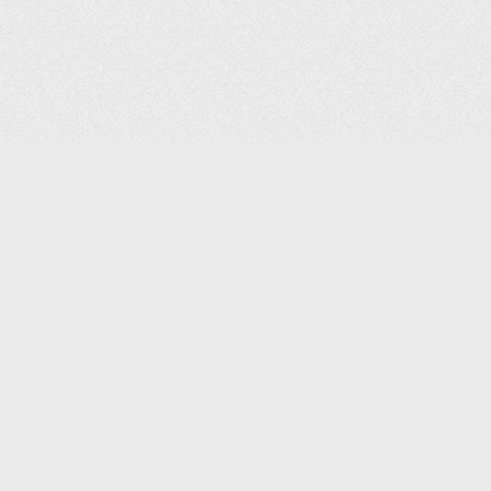
(С) 2006-2026 КОМПАНИЯ «ПОИНТЕР»
ИНТЕРНЕТ-МАГАЗИН ТОВАРОВ ДЛЯ ОФИСА.
ДОСТАВКА ПО МОСКВЕ И ВСЕЙ РОССИИ.
ВСЕ ПРАВА ЗАЩИЩЕНЫ.
КАТАЛОГ ТОВАРОВ
КОНТАКТЫ
ДОСТАВКА И САМОВЫВОЗ
О КОМПАНИИ
ОПЛАТА
ПОМОЩЬ
ГАРАНТИЯ И ВОЗВРАТ
ТОРГОВЫЕ МАРКИ
ДОКУМЕНТЫ
ПОЛИТИКА КОНФИДЕНЦИАЛЬНОСТИ
ЗАДАТЬ ВОПРОС
ВАКАНСИИ
НОВОСТИ
ПОЛЕЗНАЯ ИНФОРМАЦИЯ
ЗАКАЗАТЬ КАТАЛОГ