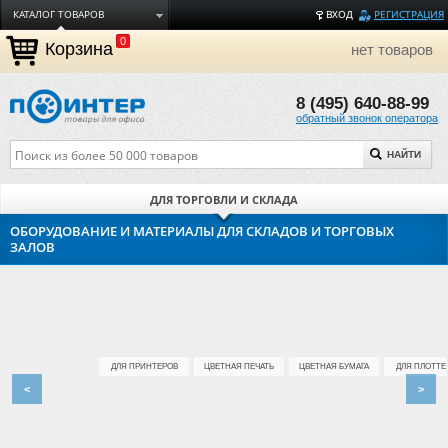
КАТАЛОГ ТОВАРОВ
ВХОД
РЕГИСТРАЦИЯ
0
ДОСТАВКА
Корзина
нет товаров
ОПЛАТА
8 (495) 640-88-99
ТОРГОВЫЕ МАРКИ
обратный звонок оператора
ПОЛЕЗНАЯ ИНФОРМАЦИЯ
НАЙТИ
О КОМПАНИИ
КОНТАКТЫ
ДЛЯ ТОРГОВЛИ И СКЛАДА
ЗАДАТЬ ВОПРОС
ОБОРУДОВАНИЕ И МАТЕРИАЛЫ ДЛЯ СКЛАДОВ И ТОРГОВЫХ
ЗАЛОВ
ДЛЯ ПРИНТЕРОВ
ЦВЕТНАЯ ПЕЧАТЬ
ЦВЕТНАЯ БУМАГА
ДЛЯ ПЛОТТЕ
<
>