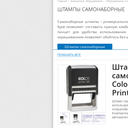
Главная
›
Банковское оборудование
›
Оборудование и м
ШТАМПЫ САМОНАБОРНЫЕ
Самонаборные штампы – универсальное
букв позволяет составить нужную ком
пинцет для удобства использования 
окрашиванием позволяет обойтись без 
Штампы самонаборные
ПОКАЗАТЬ ВСЕ
Шта
сам
Colo
Prin
Штамп сам
используе
оперативн
Компактны
автомати