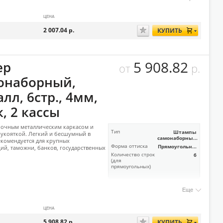
ЦЕНА
2 007.04
р.
КУПИТЬ
5 908.82
ер
от
р.
онаборный,
лл, 6стр., 4мм,
, 2 кассы
рочным металлическим каркасом и
Тип
Штампы
укояткой. Легкий и бесшумный в
самонаборны...
екомендуется для крупных
Форма оттиска
Прямоугольн...
ий, таможни, банков, государственных
Количество строк
6
(для
прямоугольных)
Еще
ЦЕНА
5 908.82
р.
КУПИТЬ