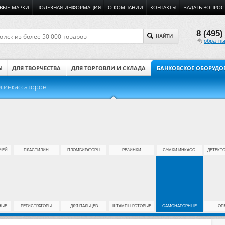
ВЫЕ МАРКИ
ПОЛЕЗНАЯ ИНФОРМАЦИЯ
О КОМПАНИИ
КОНТАКТЫ
ЗАДАТЬ ВОПРОС
8 (495)
НАЙТИ
обратны
Ы
ДЛЯ ТВОРЧЕСТВА
ДЛЯ ТОРГОВЛИ И СКЛАДА
БАНКОВСКОЕ ОБОРУДО
и инкассаторов
ЧЕЙ
ПЛАСТИЛИН
ПЛОМБИРАТОРЫ
РЕЗИНКИ
СУМКИ ИНКАСС.
ДЕТЕКТ
НЫЕ
РЕГИСТРАТОРЫ
ДЛЯ ПАЛЬЦЕВ
ШТАМПЫ ГОТОВЫЕ
САМОНАБОРНЫЕ
ОП