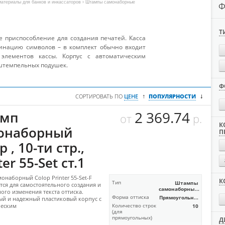
атериалы для банков и инкассаторов
› Штампы самонаборные
Ф
Т
 приспособление для создания печатей. Касса
бинацию символов – в комплект обычно входит
элементов кассы. Корпус с автоматическим
штемпельных подушек.
Ф
↓
↑
СОРТИРОВАТЬ ПО
ЦЕНЕ
ПОПУЛЯРНОСТИ
2 369.74
мп
от
р.
К
онаборный
П
p , 10-ти стр.,
ter 55-Set ст.1
онаборный Colop Printer 55-Set-F
К
Тип
Штампы
тся для самостоятельного создания и
самонаборны...
ого изменения текста оттиска.
Форма оттиска
Прямоугольн...
й и надежный пластиковый корпус с
ческим
Количество строк
10
(для
прямоугольных)
Д