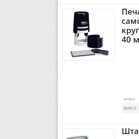
Печ
сам
круг
40 
АРТИКУЛ
064612
Шта