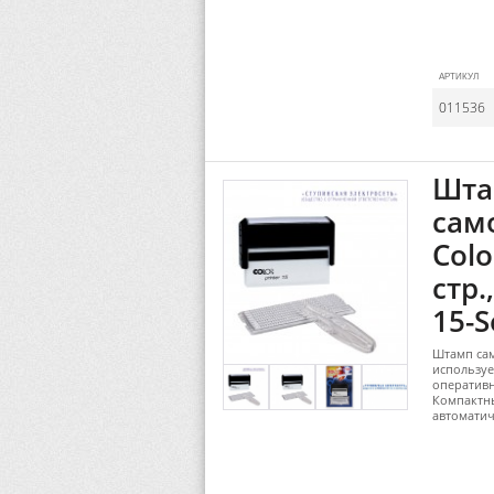
АРТИКУЛ
011536
Шта
сам
Colo
стр.
15-S
Штамп сам
используе
оперативн
Компактны
автомати