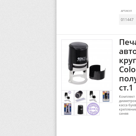
АРТИКУЛ
011447
Печ
авт
кру
Colo
пол
ст.1
Комплект 
диаметром
касса букв
крепление
синяя