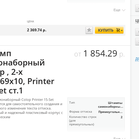
Еще
Ц
ЦЕНА
2 369.74
р.
КУПИТЬ
1 854.29
мп
от
р.
Д
онаборный
p , 2-х
,69х10, Printer
et ст.1
онаборный Colop Printer 15-Set
Тип
Штампы
тся для самостоятельного создания и
самонаборны...
ого изменения текста оттиска.
Форма оттиска
Прямоугольн...
й и надежный пластиковый корпус с
ческим
Количество строк
2
(для
прямоугольных)
Еще