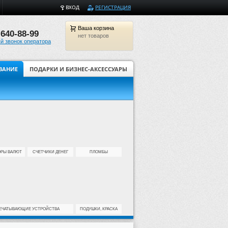
ВХОД
РЕГИСТРАЦИЯ
Ваша
корзина
 640-88-99
нет товаров
й звонок оператора
ВАНИЕ
ПОДАРКИ И БИЗНЕС-АКСЕССУАРЫ
Бизнес-сувениры, подарки, 
ОРЫ ВАЛЮТ
СЧЕТЧИКИ ДЕНЕГ
ПЛОМБЫ
ЕЧАТЫВАЮЩИЕ УСТРОЙСТВА
ПОДУШКИ, КРАСКА