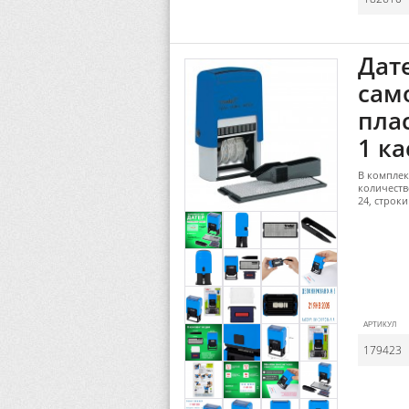
Дат
сам
плас
1 ка
В комплек
количеств
24, строк
АРТИКУЛ
179423