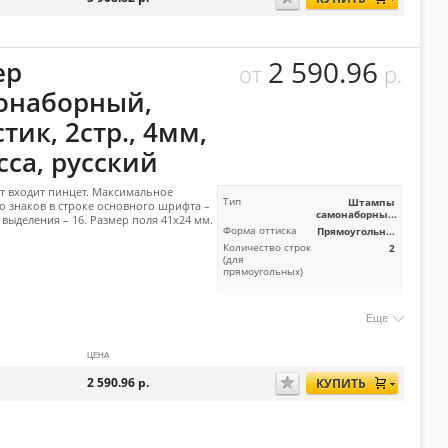
2 590.96
ер
от
р.
онаборный,
тик, 2стр., 4мм,
сса, русский
т входит пинцет. Максимальное
Тип
Штампы
о знаков в строке основного шрифта –
самонаборны...
и выделения – 16. Размер поля 41х24 мм.
Форма оттиска
Прямоугольн...
Количество строк
2
(для
прямоугольных)
Еще
ЦЕНА
2 590.96
р.
КУПИТЬ