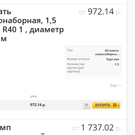
972.14
ать
от
р.
онаборная, 1,5
 R40 1 , диаметр
мм
Тип
Штампы
самонаборны...
Форма оттиска
Круглая
Количество
1,5
кругов (для
круглых)
Еще
ЦЕНА
972.14
р.
КУПИТЬ
1 737.02
мп
от
р.