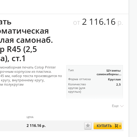
2 116.16
ать
от
р.
оматическая
глая самонаб.
p R45 (2,5
а), ст.1
амонаборная печать Colop Printer
Тип
Штампы
 прочным корпусом из пластика.
самонаборны...
 45 мм, набор текста производится по
Форма оттиска
Круглая
кругу, внутреннему кругу,
им полукругам
Количество
2,5
кругов (для
круглых)
Еще
ЦЕНА
2 116.16
р.
КУПИТЬ