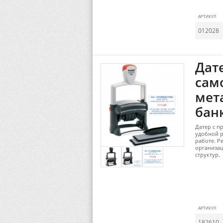
АРТИКУЛ
012028
Дат
сам
мета
банк
Датер с п
удобной р
работе. Р
организац
структур.
АРТИКУЛ
182610