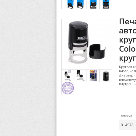
Печ
авт
кру
Colo
круг
Круглая с
R45/2,5 с
Диаметр -
внешнему 
внутренн
АРТИКУЛ
014978