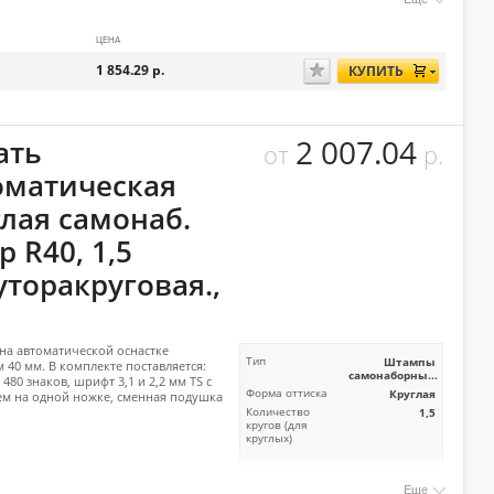
ЦЕНА
1 854.29
р.
КУПИТЬ
2 007.04
ать
от
р.
оматическая
глая самонаб.
p R40, 1,5
уторакруговая.,
на автоматической оснастке
Тип
Штампы
 40 мм. В комплекте поставляется:
самонаборны...
 480 знаков, шрифт 3,1 и 2,2 мм TS с
Форма оттиска
Круглая
м на одной ножке, сменная подушка
Количество
1,5
кругов (для
круглых)
Еще