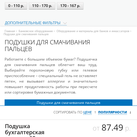
0 - 110 р.
110 - 170 р.
170 - 167 р.
ДОПОЛНИТЕЛЬНЫЕ ФИЛЬТРЫ
Главная
›
Банковское оборудование
›
Оборудование и материалы для банков и инкассаторов
›
Подушки для смачивания пальцев
ПОДУШКИ ДЛЯ СМАЧИВАНИЯ
ПАЛЬЦЕВ
Работаете с большим объемом бумаг? Подушечка
для смачивания пальцев облегчит ваш труд.
Выбирайте поролоновую губку или гелевое
приспособление – специальный гель не оставляет
пятен, не вызывает аллергии и значительно
повышает продуктивность работы при пересчете
или сортировке бумажных документов.
Подушки для смачивания пальцев
↓
↑
СОРТИРОВАТЬ ПО
ЦЕНЕ
ПОПУЛЯРНОСТИ
87.49
Подушка
от
р.
бухгалтерская