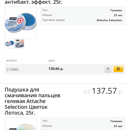
антибакт. эффект, 25г.
Тип
Гелевая
Объем
25 мл
Торговая марка
Attache Selection
АРТИКУЛ
ЦЕНА
130.66
р.
214880
137.57
Подушка для
от
р.
смачивания пальцев
гелевая Attache
Selection Цветок
Лотоса, 25г.
Тип
Гелевая
Объем
25 мл