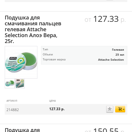
127.33
Подушка для
от
р.
смачивания пальцев
гелевая Attache
Selection Алоэ Вера,
25г.
Тип
Гелевая
Объем
25 мл
Торговая марка
Attache Selection
АРТИКУЛ
ЦЕНА
127.33
р.
214882
150.55
Подушка для
от
р.