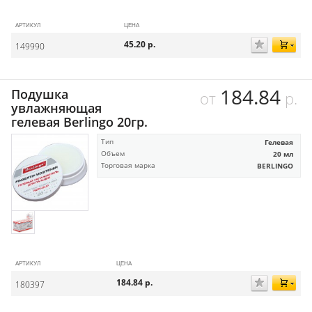
АРТИКУЛ
ЦЕНА
45.20
р.
149990
184.84
Подушка
от
р.
увлажняющая
гелевая Berlingo 20гр.
Тип
Гелевая
Объем
20 мл
Торговая марка
BERLINGO
АРТИКУЛ
ЦЕНА
184.84
р.
180397