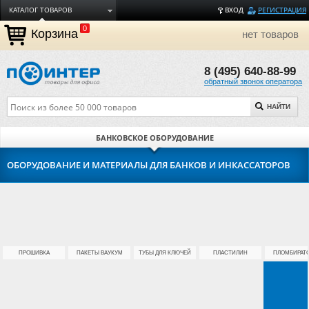
КАТАЛОГ ТОВАРОВ
ВХОД
РЕГИСТРАЦИЯ
0
ДОСТАВКА
Корзина
нет товаров
ОПЛАТА
8 (495) 640-88-99
ТОРГОВЫЕ МАРКИ
обратный звонок оператора
ПОЛЕЗНАЯ ИНФОРМАЦИЯ
НАЙТИ
О КОМПАНИИ
КОНТАКТЫ
БАНКОВСКОЕ ОБОРУДОВАНИЕ
ЗАДАТЬ ВОПРОС
ОБОРУДОВАНИЕ И МАТЕРИАЛЫ ДЛЯ БАНКОВ И ИНКАССАТОРОВ
ПРОШИВКА
ПАКЕТЫ ВАУКУМ
ТУБЫ ДЛЯ КЛЮЧЕЙ
ПЛАСТИЛИН
ПЛОМБИРАТ