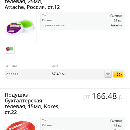
гелевая, 25мл,
Attache, Россия, ст.12
Тип
Гелевая
Объем
25 мл
Торговая марка
Attache
АРТИКУЛ
ЦЕНА
87.49
р.
025368
166.48
Подушка
от
р.
бухгалтерская
гелевая, 15мл, Kores,
ст.22
Тип
Гелевая
Объем
15 мл