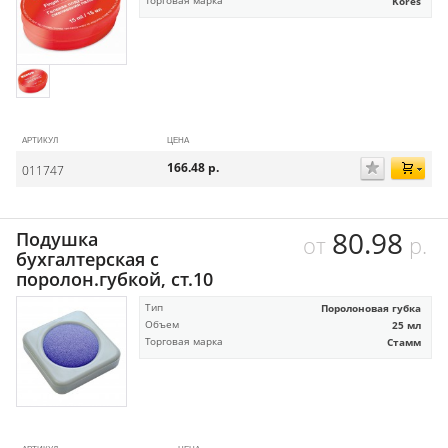
Торговая марка
Kores
АРТИКУЛ
ЦЕНА
166.48
р.
011747
80.98
Подушка
от
р.
бухгалтерская с
поролон.губкой, ст.10
Тип
Поролоновая губка
Объем
25 мл
Торговая марка
Стамм