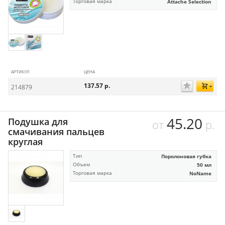
Торговая марка
Attache Selection
АРТИКУЛ
ЦЕНА
137.57
р.
214879
45.20
Подушка для
от
р.
смачивания пальцев
круглая
Тип
Поролоновая губка
Объем
50 мл
Торговая марка
NoName