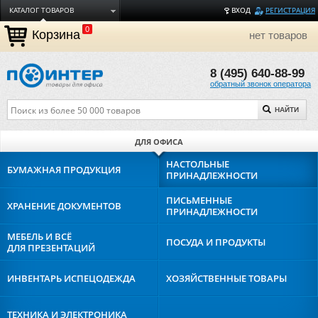
КАТАЛОГ ТОВАРОВ
ВХОД
РЕГИСТРАЦИЯ
0
ДОСТАВКА
Корзина
нет товаров
ОПЛАТА
8 (495) 640-88-99
ТОРГОВЫЕ МАРКИ
обратный звонок оператора
ПОЛЕЗНАЯ ИНФОРМАЦИЯ
НАЙТИ
О КОМПАНИИ
КОНТАКТЫ
ДЛЯ ОФИСА
ЗАДАТЬ ВОПРОС
НАСТОЛЬНЫЕ
БУМАЖНАЯ
ПРОДУКЦИЯ
ПРИНАДЛЕЖНОСТИ
ПИСЬМЕННЫЕ
ХРАНЕНИЕ
ДОКУМЕНТОВ
ПРИНАДЛЕЖНОСТИ
МЕБЕЛЬ И ВСЁ
ПОСУДА И
ПРОДУКТЫ
ДЛЯ ПРЕЗЕНТАЦИЙ
ИНВЕНТАРЬ И
СПЕЦОДЕЖДА
ХОЗЯЙСТВЕННЫЕ
ТОВАРЫ
ТЕХНИКА И
ЭЛЕКТРОНИКА