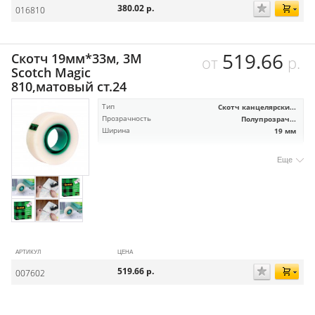
380.02
р.
016810
519.66
Скотч 19мм*33м, 3M
от
р.
Scotch Magic
810,матовый ст.24
Тип
Скотч канцелярски...
Прозрачность
Полупрозрач...
Ширина
19 мм
Еще
АРТИКУЛ
ЦЕНА
519.66
р.
007602