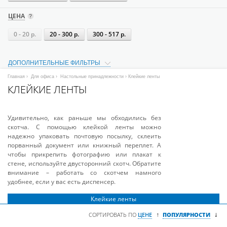
ЦЕНА
0 - 20 р.
20 - 300 р.
300 - 517 р.
ДОПОЛНИТЕЛЬНЫЕ ФИЛЬТРЫ
Главная
›
Для офиса
›
Настольные принадлежности
› Клейкие ленты
КЛЕЙКИЕ ЛЕНТЫ
Удивительно, как раньше мы обходились без
скотча. С помощью клейкой ленты можно
надежно упаковать почтовую посылку, склеить
порванный документ или книжный переплет. А
чтобы прикрепить фотографию или плакат к
стене, используйте двусторонний скотч. Обратите
внимание – работать со скотчем намного
удобнее, если у вас есть диспенсер.
Клейкие ленты
↓
↑
СОРТИРОВАТЬ ПО
ЦЕНЕ
ПОПУЛЯРНОСТИ