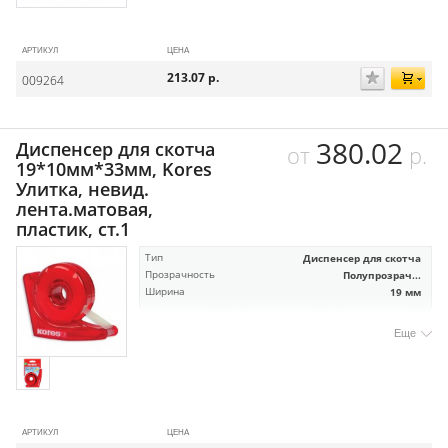
АРТИКУЛ
ЦЕНА
213.07
р.
009264
380.02
Диспенсер для скотча
от
р.
19*10мм*33мм, Kores
Улитка, невид.
лента.матовая,
пластик, ст.1
Тип
Диспенсер для скотча
Прозрачность
Полупрозрач...
Ширина
19 мм
Еще
АРТИКУЛ
ЦЕНА