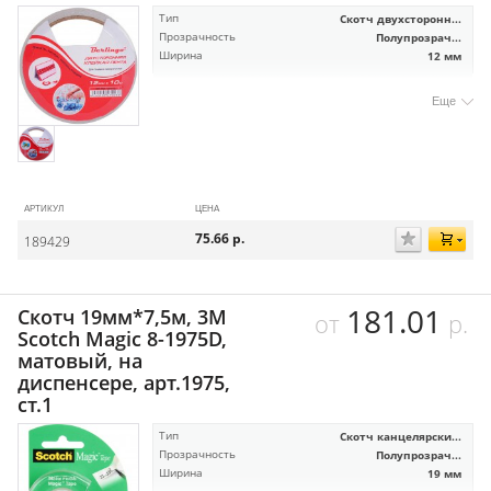
Тип
Скотч двухсторонн...
Прозрачность
Полупрозрач...
Ширина
12 мм
Еще
АРТИКУЛ
ЦЕНА
75.66
р.
189429
181.01
Скотч 19мм*7,5м, 3M
от
р.
Scotch Magic 8-1975D,
матовый, на
диспенсере, арт.1975,
ст.1
Тип
Скотч канцелярски...
Прозрачность
Полупрозрач...
Ширина
19 мм