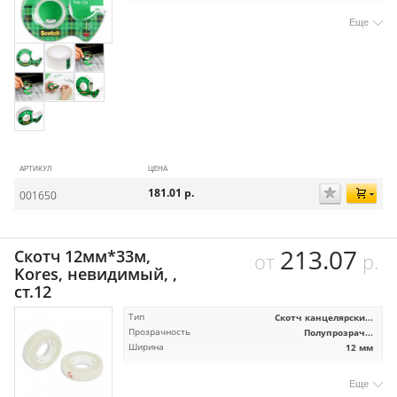
Еще
АРТИКУЛ
ЦЕНА
181.01
р.
001650
213.07
Скотч 12мм*33м,
от
р.
Kores, невидимый, ,
ст.12
Тип
Скотч канцелярски...
Прозрачность
Полупрозрач...
Ширина
12 мм
Еще