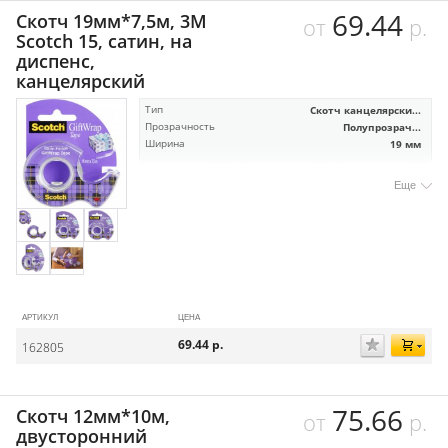
69.44
Скотч 19мм*7,5м, 3M
от
р.
Scotch 15, сатин, на
диспенс,
канцелярский
Тип
Скотч канцелярски...
Прозрачность
Полупрозрач...
Ширина
19 мм
Еще
АРТИКУЛ
ЦЕНА
69.44
р.
162805
75.66
Скотч 12мм*10м,
от
р.
двусторонний