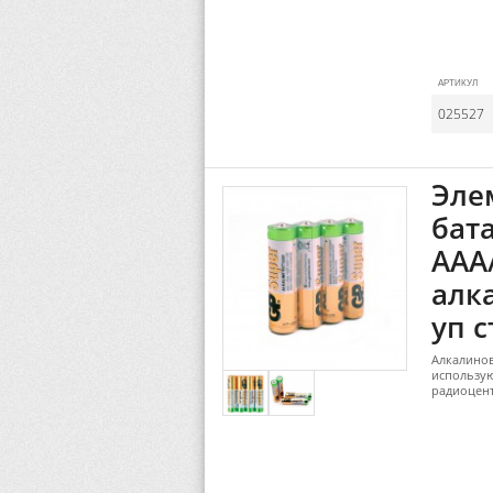
АРТИКУЛ
025527
Эле
бат
AAA
алк
уп с
Алкалинов
использую
радиоцент