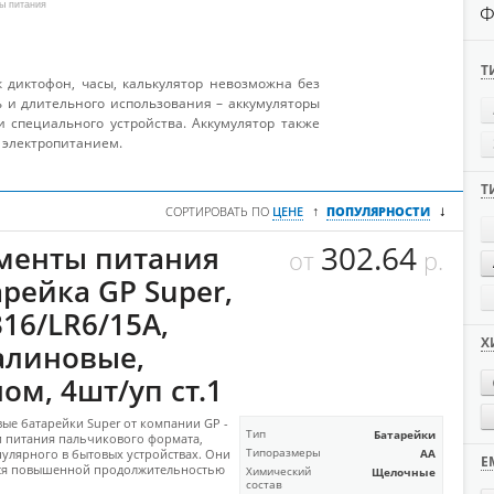
ы питания
Ф
Т
к диктофон, часы, калькулятор невозможна без
ь и длительного использования – аккумуляторы
 специального устройства. Аккумулятор также
с электропитанием.
Т
↓
↑
СОРТИРОВАТЬ ПО
ЦЕНЕ
ПОПУЛЯРНОСТИ
302.64
менты питания
от
р.
арейка GP Super,
16/LR6/15A,
Х
алиновые,
ом, 4шт/уп ст.1
ые батарейки Super от компании GP -
Тип
Батарейки
 питания пальчикового формата,
улярного в бытовых устройствах. Они
Типоразмеры
AA
Е
ся повышенной продолжительностью
Химический
Щелочные
состав