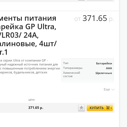
371.65
менты питания
от
р.
рейка GP Ultra,
LR03/ 24A,
алиновые, 4шт/
т.1
ки серии Ultra от компании GP -
Тип
Батарейки
ный надежный источник питания для
 с повышенным потреблением энергии:
Типоразмеры
AAA
нариков, будильников, детских
Химический
Щелочные
состав
Еще
ЦЕНА
371.65
р.
КУПИТЬ