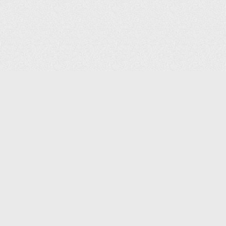
КОНТАКТЫ:
8 (495) 640-88-99
SHOP@IPOINTER.RU
ОФИС: 127106, МОСКВА,
АТАЛОГ
ГОСТИНИЧНЫЙ ПРОЕЗД, Д. 8,
КОРП.1, ПОДЪЕЗД 1, ОФИС 501
СКЛАД: 127273, Г. МОСКВА,
СИГНАЛЬНЫЙ ПРОЕЗД, ДОМ 16,