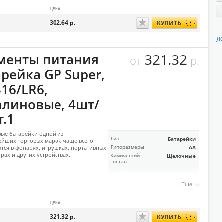
ЦЕНА
302.64
р.
КУПИТЬ
Д
321.32
менты питания
от
р.
арейка GP Super,
16/LR6,
алиновые, 4шт/
т.1
ые батарейки одной из
Тип
Батарейки
ейших торговых марок чаще всего
тся в фонарях, игрушках, портативных
Типоразмеры
AA
рах и других устройствах.
Химический
Щелочные
состав
Еще
ЦЕНА
321.32
р.
КУПИТЬ