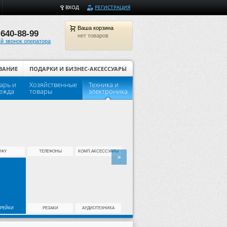
ВХОД
РЕГИСТРАЦИЯ
Ваша
корзина
 640-88-99
нет товаров
й звонок оператора
ВАНИЕ
ПОДАРКИ И БИЗНЕС-АКСЕССУАРЫ
арь и
Хозяйственные
Техника и
Популярные товары для шко
ежда
товары
электроника
МФУ
ТЕЛЕФОНЫ
КОМП.АКСЕССУАРЫ
>
АРЕЙКИ
РЕЗАКИ
АУДИОТЕХНИКА