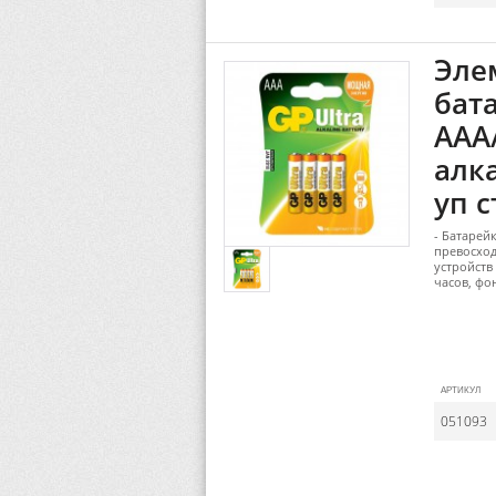
Эле
бата
AAA/
алк
уп с
- Батарей
превосход
устройств
часов, фо
АРТИКУЛ
051093