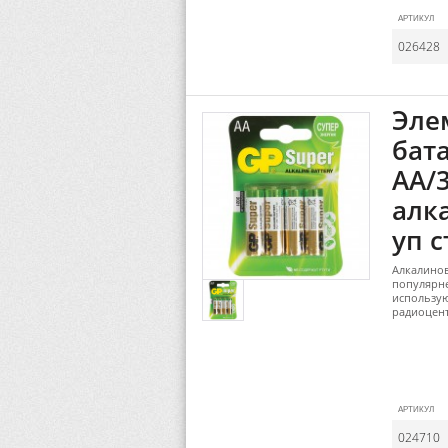
АРТИКУЛ
026428
Эле
бат
AA/3
алк
уп с
Алкалинов
популярн
использую
радиоцент
АРТИКУЛ
024710