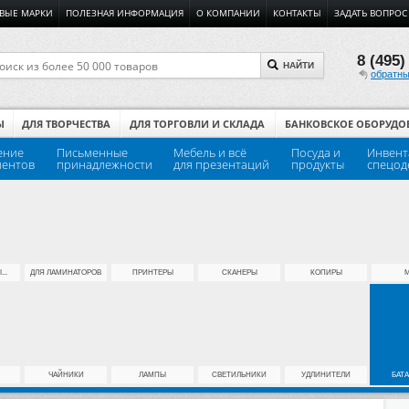
ВЫЕ МАРКИ
ПОЛЕЗНАЯ ИНФОРМАЦИЯ
О КОМПАНИИ
КОНТАКТЫ
ЗАДАТЬ ВОПРОС
8 (495)
НАЙТИ
обратны
Ы
ДЛЯ ТВОРЧЕСТВА
ДЛЯ ТОРГОВЛИ И СКЛАДА
БАНКОВСКОЕ ОБОРУДО
ение
Письменные
Мебель и всё
Посуда и
Инвент
ментов
принадлежности
для презентаций
продукты
спецод
..
ДЛЯ ЛАМИНАТОРОВ
ПРИНТЕРЫ
СКАНЕРЫ
КОПИРЫ
ЧАЙНИКИ
ЛАМПЫ
СВЕТИЛЬНИКИ
УДЛИНИТЕЛИ
БАТ