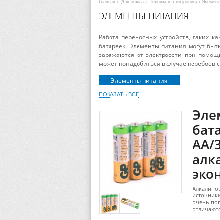
Главная
›
Для офиса
›
Техника и электроника
› Элемент
ЭЛЕМЕНТЫ ПИТАНИЯ
Работа переносных устройств, таких ка
батареек. Элементы питания могут быт
заряжаются от электросети при помощи
может понадобиться в случае перебоев 
Элементы питания
ПОКАЗАТЬ ВСЕ
Эле
бат
AA/3
алк
экон
Алкалинов
источники
очень поп
отличают