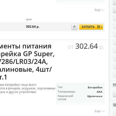
Еще
ЦЕНА
302.64
р.
КУПИТЬ
302.64
менты питания
от
р.
арейка GP Super,
/286/LR03/24А,
алиновые, 4шт/
т.1
К
ые батарейки чаще всего
Тип
Батарейки
тся в фонарях, игрушках, портативных
рах и других устройствах.
Типоразмеры
AAA
Химический
Щелочные
состав
Ц
Еще