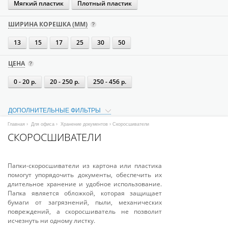
Мягкий пластик
Плотный пластик
ШИРИНА КОРЕШКА (ММ)
13
15
17
25
30
50
ЦЕНА
0 - 20 р.
20 - 250 р.
250 - 456 р.
ДОПОЛНИТЕЛЬНЫЕ ФИЛЬТРЫ
Главная
›
Для офиса
›
Хранение документов
› Скоросшиватели
СКОРОСШИВАТЕЛИ
Папки-скоросшиватели из картона или пластика
помогут упорядочить документы, обеспечить их
длительное хранение и удобное использование.
Папка является обложкой, которая защищает
бумаги от загрязнений, пыли, механических
повреждений, а скоросшиватель не позволит
исчезнуть ни одному листку.