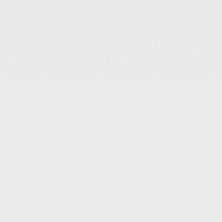
(С) 2006-2026 КОМПАНИЯ «ПОИНТЕР»
ИНТЕРНЕТ-МАГАЗИН ТОВАРОВ ДЛЯ ОФИСА.
ДОСТАВКА ПО МОСКВЕ И ВСЕЙ РОССИИ.
ВСЕ ПРАВА ЗАЩИЩЕНЫ.
КАТАЛОГ ТОВАРОВ
КОНТАКТЫ
ДОСТАВКА И САМОВЫВОЗ
О КОМПАНИИ
ОПЛАТА
ПОМОЩЬ
ГАРАНТИЯ И ВОЗВРАТ
ТОРГОВЫЕ МАРКИ
ДОКУМЕНТЫ
ПОЛИТИКА КОНФИДЕНЦИАЛЬНОСТИ
ЗАДАТЬ ВОПРОС
ВАКАНСИИ
НОВОСТИ
ПОЛЕЗНАЯ ИНФОРМАЦИЯ