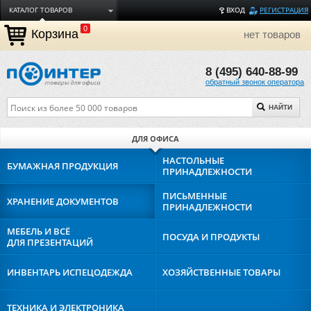
КАТАЛОГ ТОВАРОВ
ВХОД
РЕГИСТРАЦИЯ
0
ДОСТАВКА
Корзина
нет товаров
ОПЛАТА
8 (495) 640-88-99
ТОРГОВЫЕ МАРКИ
обратный звонок оператора
ПОЛЕЗНАЯ ИНФОРМАЦИЯ
НАЙТИ
О КОМПАНИИ
КОНТАКТЫ
ДЛЯ ОФИСА
ЗАДАТЬ ВОПРОС
НАСТОЛЬНЫЕ
БУМАЖНАЯ
ПРОДУКЦИЯ
ПРИНАДЛЕЖНОСТИ
ПИСЬМЕННЫЕ
ХРАНЕНИЕ
ДОКУМЕНТОВ
ПРИНАДЛЕЖНОСТИ
МЕБЕЛЬ И ВСЁ
ПОСУДА И
ПРОДУКТЫ
ДЛЯ ПРЕЗЕНТАЦИЙ
ИНВЕНТАРЬ И
СПЕЦОДЕЖДА
ХОЗЯЙСТВЕННЫЕ
ТОВАРЫ
ТЕХНИКА И
ЭЛЕКТРОНИКА