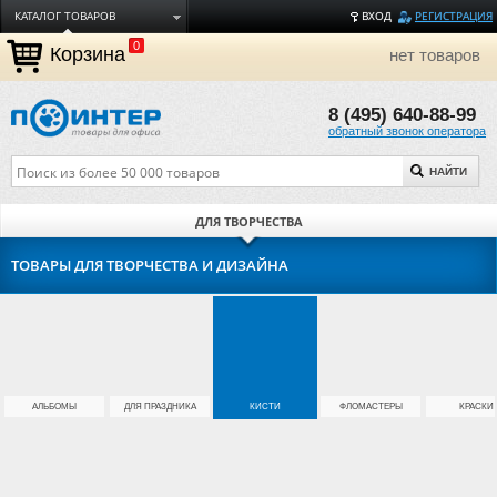
КАТАЛОГ ТОВАРОВ
ВХОД
РЕГИСТРАЦИЯ
0
ДОСТАВКА
Корзина
нет товаров
ОПЛАТА
8 (495) 640-88-99
ТОРГОВЫЕ МАРКИ
обратный звонок оператора
ПОЛЕЗНАЯ ИНФОРМАЦИЯ
НАЙТИ
О КОМПАНИИ
КОНТАКТЫ
ДЛЯ ТВОРЧЕСТВА
ЗАДАТЬ ВОПРОС
ТОВАРЫ ДЛЯ ТВОРЧЕСТВА И ДИЗАЙНА
АЛЬБОМЫ
ДЛЯ ПРАЗДНИКА
КИСТИ
ФЛОМАСТЕРЫ
КРАСКИ