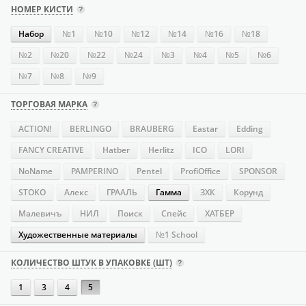
НОМЕР КИСТИ
Набор
№1
№10
№12
№14
№16
№18
№2
№20
№22
№24
№3
№4
№5
№6
№7
№8
№9
ТОРГОВАЯ МАРКА
ACTION!
BERLINGO
BRAUBERG
Eastar
Edding
FANCY CREATIVE
Hatber
Herlitz
ICO
LORI
NoName
PAMPERINO
Pentel
ProfiOffice
SPONSOR
STOKO
Алекс
ГРААЛЬ
Гамма
ЗХК
Корунд
Малевичъ
НИЛ
Поиск
Спейс
ХАТБЕР
Художественные материалы
№1 School
КОЛИЧЕСТВО ШТУК В УПАКОВКЕ (ШТ)
1
3
4
5