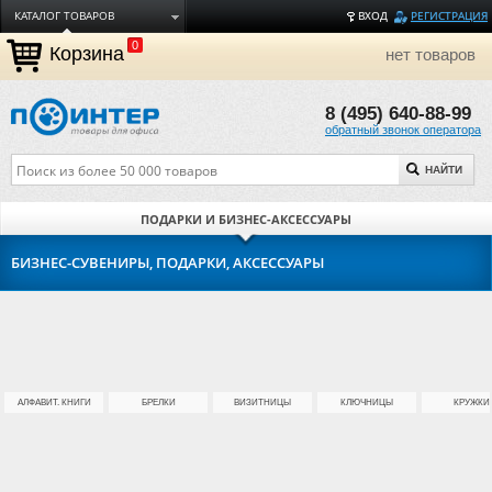
КАТАЛОГ ТОВАРОВ
ВХОД
РЕГИСТРАЦИЯ
0
ДОСТАВКА
Корзина
нет товаров
ОПЛАТА
8 (495) 640-88-99
ТОРГОВЫЕ МАРКИ
обратный звонок оператора
ПОЛЕЗНАЯ ИНФОРМАЦИЯ
НАЙТИ
О КОМПАНИИ
КОНТАКТЫ
ПОДАРКИ И БИЗНЕС-АКСЕССУАРЫ
ЗАДАТЬ ВОПРОС
БИЗНЕС-СУВЕНИРЫ, ПОДАРКИ, АКСЕССУАРЫ
АЛФАВИТ. КНИГИ
БРЕЛКИ
ВИЗИТНИЦЫ
КЛЮЧНИЦЫ
КРУЖКИ