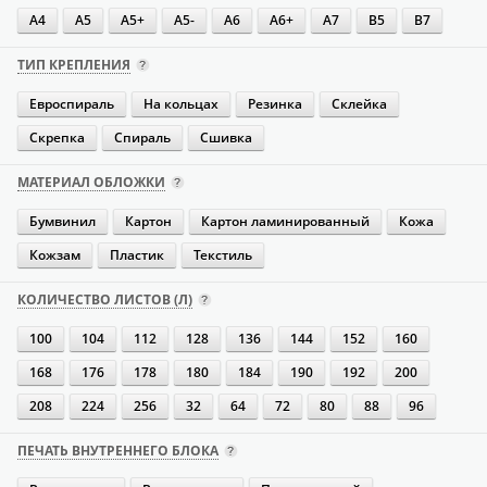
A4
A5
A5+
A5-
A6
A6+
A7
B5
В7
ТИП КРЕПЛЕНИЯ
Евроспираль
На кольцах
Резинка
Склейка
Скрепка
Спираль
Сшивка
МАТЕРИАЛ ОБЛОЖКИ
Бумвинил
Картон
Картон ламинированный
Кожа
Кожзам
Пластик
Текстиль
КОЛИЧЕСТВО ЛИСТОВ (Л)
100
104
112
128
136
144
152
160
168
176
178
180
184
190
192
200
208
224
256
32
64
72
80
88
96
ПЕЧАТЬ ВНУТРЕННЕГО БЛОКА