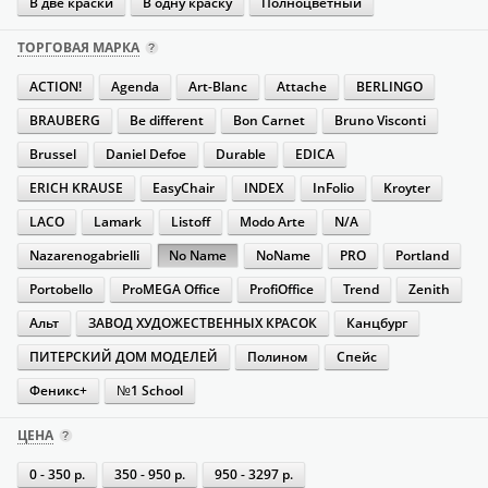
В две краски
В одну краску
Полноцветный
ТОРГОВАЯ МАРКА
ACTION!
Agenda
Art-Blanc
Attache
BERLINGO
BRAUBERG
Be different
Bon Carnet
Bruno Visconti
Brussel
Daniel Defoe
Durable
EDICA
ERICH KRAUSE
EasyChair
INDEX
InFolio
Kroyter
LACO
Lamark
Listoff
Modo Arte
N/A
Nazarenogabrielli
No Name
NoName
PRO
Portland
Portobello
ProMEGA Office
ProfiOffice
Trend
Zenith
Альт
ЗАВОД ХУДОЖЕСТВЕННЫХ КРАСОК
Канцбург
ПИТЕРСКИЙ ДОМ МОДЕЛЕЙ
Полином
Спейс
Феникс+
№1 School
ЦЕНА
0 - 350 р.
350 - 950 р.
950 - 3297 р.