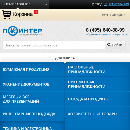
КАТАЛОГ ТОВАРОВ
ВХОД
РЕГИСТРАЦИЯ
0
ДОСТАВКА
Корзина
нет товаров
ОПЛАТА
8 (495) 640-88-99
ТОРГОВЫЕ МАРКИ
обратный звонок оператора
ПОЛЕЗНАЯ ИНФОРМАЦИЯ
НАЙТИ
О КОМПАНИИ
КОНТАКТЫ
ДЛЯ ОФИСА
ЗАДАТЬ ВОПРОС
НАСТОЛЬНЫЕ
БУМАЖНАЯ
ПРОДУКЦИЯ
ПРИНАДЛЕЖНОСТИ
ПИСЬМЕННЫЕ
ХРАНЕНИЕ
ДОКУМЕНТОВ
ПРИНАДЛЕЖНОСТИ
МЕБЕЛЬ И ВСЁ
ПОСУДА И
ПРОДУКТЫ
ДЛЯ ПРЕЗЕНТАЦИЙ
ИНВЕНТАРЬ И
СПЕЦОДЕЖДА
ХОЗЯЙСТВЕННЫЕ
ТОВАРЫ
ТЕХНИКА И
ЭЛЕКТРОНИКА