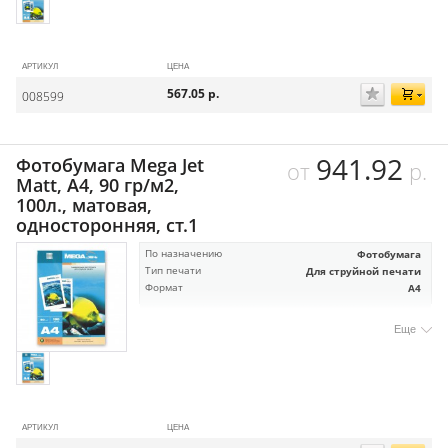
АРТИКУЛ
ЦЕНА
567.05
р.
008599
941.92
Фотобумага Mega Jet
от
р.
Matt, А4, 90 гр/м2,
100л., матовая,
односторонняя, ст.1
По назначению
Фотобумага
Тип печати
Для струйной печати
Формат
А4
Еще
АРТИКУЛ
ЦЕНА