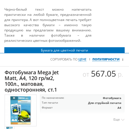
Черно-белый текст можно напечатать
практически на любой бумаге, предназначенной
для принтера. А вот полноцветная печать требует
высокого качества бумаги – именно такую
продукцию мы предлагаем вашему вниманию.
Также в наличии фотобумага – для
реалистических цветных фотоизображений.
Бумага для цветной печати
↓
↑
СОРТИРОВАТЬ ПО
ЦЕНЕ
ПОПУЛЯРНОСТИ
567.05
Фотобумага Mega Jet
от
р.
Matt, А4, 120 гр/м2,
100л., матовая,
односторонняя, ст.1
По назначению
Фотобумага
Тип печати
Для струйной печати
Формат
А4
Еще