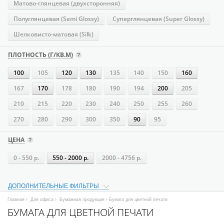
Матово-глянцевая (двухсторонняя)
Полуглянцевая (Semi Glossy)
Суперглянцевая (Super Glossy)
Шелковисто-матовая (Silk)
ПЛОТНОСТЬ (Г/КВ.М)
100
105
120
130
135
140
150
160
167
170
178
180
190
194
200
205
210
215
220
230
240
250
255
260
270
280
290
300
350
90
95
ЦЕНА
0 - 550 р.
550 - 2000 р.
2000 - 4756 р.
ДОПОЛНИТЕЛЬНЫЕ ФИЛЬТРЫ
Главная
›
Для офиса
›
Бумажная продукция
› Бумага для цветной печати
БУМАГА ДЛЯ ЦВЕТНОЙ ПЕЧАТИ