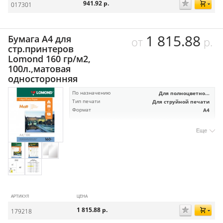
941.92
р.
017301
1 815.88
Бумага А4 для
от
р.
стр.принтеров
Lomond 160 гр/м2,
100л.,матовая
односторонняя
По назначению
Для полноцветно...
Тип печати
Для струйной печати
Формат
А4
Еще
АРТИКУЛ
ЦЕНА
1 815.88
р.
179218