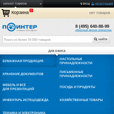
КАТАЛОГ ТОВАРОВ
ВХОД
РЕГИСТРАЦИЯ
0
ДОСТАВКА
Корзина
нет товаров
ОПЛАТА
8 (495) 640-88-99
ТОРГОВЫЕ МАРКИ
обратный звонок оператора
ПОЛЕЗНАЯ ИНФОРМАЦИЯ
НАЙТИ
О КОМПАНИИ
КОНТАКТЫ
ДЛЯ ОФИСА
ЗАДАТЬ ВОПРОС
НАСТОЛЬНЫЕ
БУМАЖНАЯ
ПРОДУКЦИЯ
ПРИНАДЛЕЖНОСТИ
ПИСЬМЕННЫЕ
ХРАНЕНИЕ
ДОКУМЕНТОВ
ПРИНАДЛЕЖНОСТИ
МЕБЕЛЬ И ВСЁ
ПОСУДА И
ПРОДУКТЫ
ДЛЯ ПРЕЗЕНТАЦИЙ
ИНВЕНТАРЬ И
СПЕЦОДЕЖДА
ХОЗЯЙСТВЕННЫЕ
ТОВАРЫ
ТЕХНИКА И
ЭЛЕКТРОНИКА