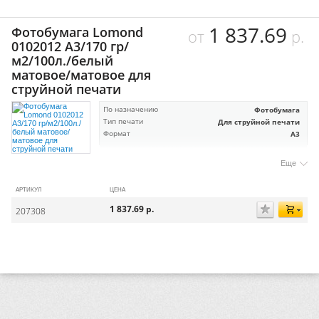
1 837.69
Фотобумага Lomond
от
р.
0102012 A3/170 гр/
м2/100л./белый
матовое/матовое для
струйной печати
По назначению
Фотобумага
Тип печати
Для струйной печати
Формат
А3
Еще
АРТИКУЛ
ЦЕНА
1 837.69
р.
207308