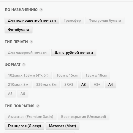
ПО НАЗНАЧЕНИЮ
Для полноцветной печати
Трансфер
Фактурная бумага
Фотобумага
ТИП ПЕЧАТИ
Для лазерной печати
Для струйной печати
ФОРМАТ
102мм х 153мм (4"х 6")
10см х 15см
13см х 18см
210мм х 8м
329мм х 8м
SRA3
А3
А3+
А4
А5
А6
ТИП ПОКРЫТИЯ
Атласная (Premium Satin)
Без покрытия (Uncoated)
Глянцевая (Glossy)
Матовая (Matt)