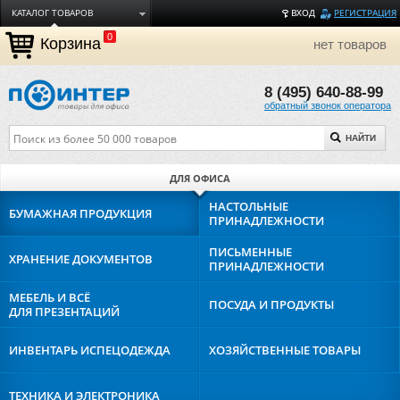
КАТАЛОГ ТОВАРОВ
ВХОД
РЕГИСТРАЦИЯ
0
ДОСТАВКА
Корзина
нет товаров
ОПЛАТА
8 (495) 640-88-99
ТОРГОВЫЕ МАРКИ
обратный звонок оператора
ПОЛЕЗНАЯ ИНФОРМАЦИЯ
НАЙТИ
О КОМПАНИИ
КОНТАКТЫ
ДЛЯ ОФИСА
ЗАДАТЬ ВОПРОС
НАСТОЛЬНЫЕ
БУМАЖНАЯ
ПРОДУКЦИЯ
ПРИНАДЛЕЖНОСТИ
ПИСЬМЕННЫЕ
ХРАНЕНИЕ
ДОКУМЕНТОВ
ПРИНАДЛЕЖНОСТИ
МЕБЕЛЬ И ВСЁ
ПОСУДА И
ПРОДУКТЫ
ДЛЯ ПРЕЗЕНТАЦИЙ
ИНВЕНТАРЬ И
СПЕЦОДЕЖДА
ХОЗЯЙСТВЕННЫЕ
ТОВАРЫ
ТЕХНИКА И
ЭЛЕКТРОНИКА