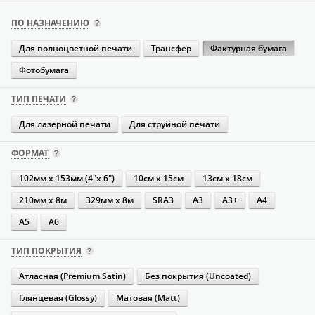
ПО НАЗНАЧЕНИЮ
Для полноцветной печати
Трансфер
Фактурная бумага
Фотобумага
ТИП ПЕЧАТИ
Для лазерной печати
Для струйной печати
ФОРМАТ
102мм х 153мм (4"х 6")
10см х 15см
13см х 18см
210мм х 8м
329мм х 8м
SRA3
А3
А3+
А4
А5
А6
ТИП ПОКРЫТИЯ
Атласная (Premium Satin)
Без покрытия (Uncoated)
Глянцевая (Glossy)
Матовая (Matt)