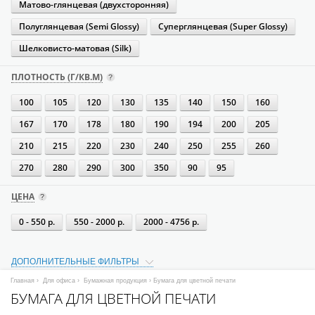
Матово-глянцевая (двухсторонняя)
Полуглянцевая (Semi Glossy)
Суперглянцевая (Super Glossy)
Шелковисто-матовая (Silk)
ПЛОТНОСТЬ (Г/КВ.М)
100
105
120
130
135
140
150
160
167
170
178
180
190
194
200
205
210
215
220
230
240
250
255
260
270
280
290
300
350
90
95
ЦЕНА
0 - 550 р.
550 - 2000 р.
2000 - 4756 р.
ДОПОЛНИТЕЛЬНЫЕ ФИЛЬТРЫ
Главная
›
Для офиса
›
Бумажная продукция
› Бумага для цветной печати
БУМАГА ДЛЯ ЦВЕТНОЙ ПЕЧАТИ