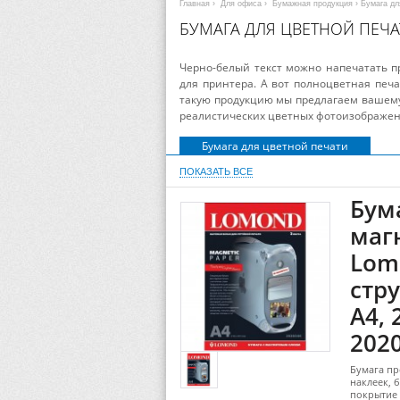
Главная
›
Для офиса
›
Бумажная продукция
› Бумага д
БУМАГА ДЛЯ ЦВЕТНОЙ ПЕЧА
Черно-белый текст можно напечатать п
для принтера. А вот полноцветная печа
такую продукцию мы предлагаем вашему
реалистических цветных фотоизображен
Бумага для цветной печати
ПОКАЗАТЬ ВСЕ
Бум
маг
Lom
стр
A4, 
202
Бумага пр
наклеек, 
покрытие 