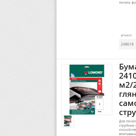
печать фо
АРТИКУЛ
248618
Бум
2410
м2/
гля
сам
стр
Для печат
струйных 
способств
впитыван