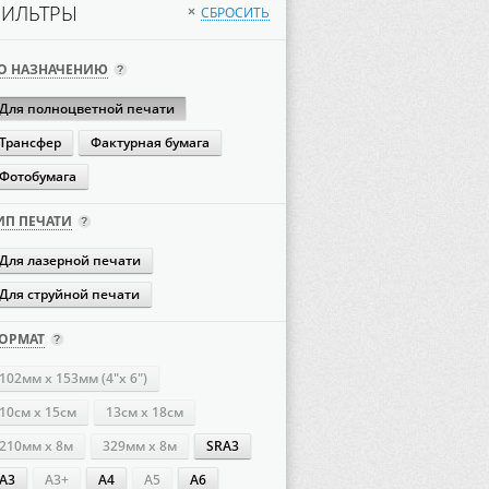
ИЛЬТРЫ
СБРОСИТЬ
×
О НАЗНАЧЕНИЮ
Для полноцветной печати
Трансфер
Фактурная бумага
Фотобумага
ИП ПЕЧАТИ
Для лазерной печати
Для струйной печати
ОРМАТ
102мм х 153мм (4"х 6")
10см х 15см
13см х 18см
210мм х 8м
329мм х 8м
SRA3
А3
А3+
А4
А5
А6