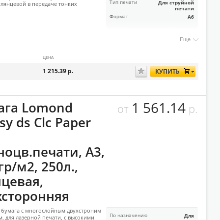
Тип печати
Для струйной
глянцевой в передаче тонких
печати
Формат
А6
Еще
ЦЕНА
1 215.39
р.
КУПИТЬ
1 561.14
ага Lomond
от
р.
sy ds Clc Paper
ноцв.печати, А3,
гр/м2, 250л.,
нцевая,
хсторонняя
 бумага с многослойным двухстроним
По назначению
Для
, для лазерной печати, с высокими