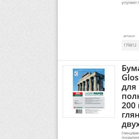
уступают 
АРТИКУЛ
179812
Бум
Glos
для
пол
200 
гля
дву
Глянцевая
покрытием