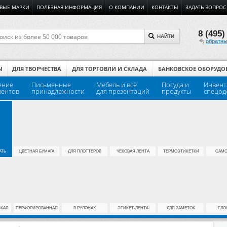
ВЫЕ МАРКИ
ПОЛЕЗНАЯ ИНФОРМАЦИЯ
О КОМПАНИИ
КОНТАКТЫ
ЗАДАТЬ ВОПРОС
8 (495)
НАЙТИ
обратны
Ы
ДЛЯ ТВОРЧЕСТВА
ДЛЯ ТОРГОВЛИ И СКЛАДА
БАНКОВСКОЕ ОБОРУДО
ение
Письменные
Мебель и всё
Посуда и
Инвент
ментов
принадлежности
для презентаций
продукты
спецод
АТЬ
ЦВЕТНАЯ БУМАГА
ДЛЯ ПЛОТТЕРОВ
ЧЕКОВАЯ ЛЕНТА
ТЕРМОЭТИКЕТКИ
САМО
СКАЯ
ПЕРФОРИРОВАННАЯ
В РУЛОНАХ
ЭТИКЕТ-ЛЕНТА
ДЛЯ ЗАМЕТОК
БЛО