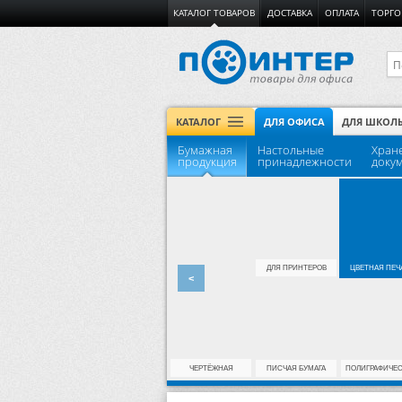
КАТАЛОГ ТОВАРОВ
ДОСТАВКА
ОПЛАТА
ТОРГО
КАТАЛОГ
ДЛЯ ОФИСА
ДЛЯ ШКОЛ
Бумажная
Настольные
Хран
продукция
принадлежности
доку
ДЛЯ ПРИНТЕРОВ
ЦВЕТНАЯ ПЕЧ
<
ЧЕРТЁЖНАЯ
ПИСЧАЯ БУМАГА
ПОЛИГРАФИЧЕ