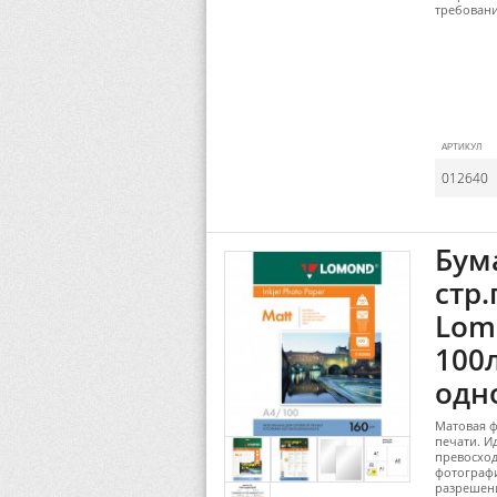
требовани
АРТИКУЛ
012640
Бум
стр
Lom
100
одн
Матовая ф
печати. И
превосход
фотографи
разрешен