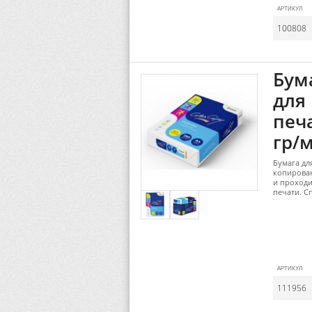
АРТИКУЛ
100808
Бума
для
печа
гр/м
Бумага дл
копирован
и проходи
печати. С
АРТИКУЛ
111956