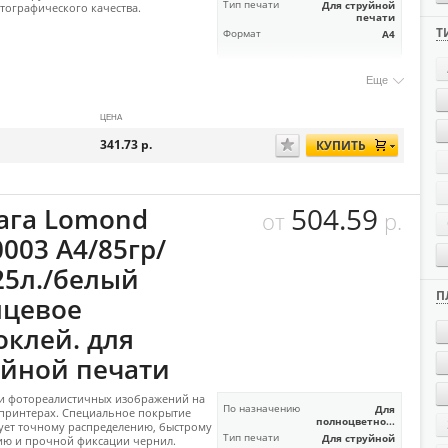
Тип печати
Для струйной
тографического качества.
печати
Т
Формат
А4
Еще
ЦЕНА
341.73
р.
КУПИТЬ
504.59
ага Lomond
от
р.
003 A4/85гр/
25л./белый
П
нцевое
оклей. для
уйной печати
и фотореалистичных изображений на
По назначению
Для
принтерах. Специальное покрытие
полноцветно...
ует точному распределению, быстрому
Тип печати
Для струйной
ию и прочной фиксации чернил.