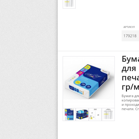
АРТИКУЛ
179218
Бума
для
печа
гр/м
Бумага дл
копирован
и проходи
печати. С