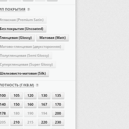
ИП ПОКРЫТИЯ
Атласная (Premium Satin)
Без покрытия (Uncoated)
Глянцевая (Glossy)
Матовая (Matt)
Матово-глянцевая (двухсторонняя)
Полуглянцевая (Semi Glossy)
Суперглянцевая (Super Glossy)
Шелковисто-матовая (Silk)
ЛОТНОСТЬ (Г/КВ.М)
100
105
120
130
135
140
150
160
167
170
178
180
190
194
200
205
210
215
220
230