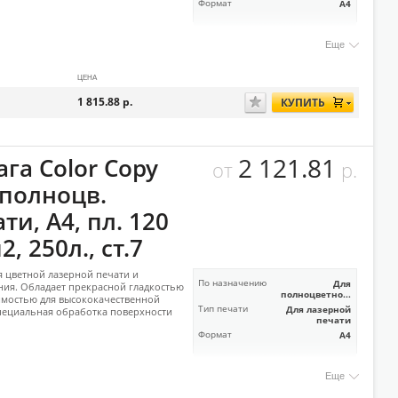
Формат
А4
Еще
ЦЕНА
1 815.88
р.
КУПИТЬ
2 121.81
га Color Copy
от
р.
 полноцв.
ти, А4, пл. 120
2, 250л., ст.7
я цветной лазерной печати и
По назначению
Для
ия. Обладает прекрасной гладкостью
полноцветно...
мостью для высококачественной
Тип печати
Для лазерной
пециальная обработка поверхности
печати
Формат
А4
Еще