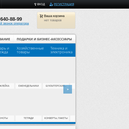
ВХОД
РЕГИСТРАЦИЯ
Ваша
корзина
 640-88-99
нет товаров
й звонок оператора
ВАНИЕ
ПОДАРКИ И БИЗНЕС-АКСЕССУАРЫ
арь и
Хозяйственные
Техника и
Популярные товары для шко
ежда
товары
электроника
КЛЕЙКА
ЕЖЕНЕДЕЛЬНИКИ
БУХГАЛТЕРСКИЕ...
ДЫРОКОЛЫ
КЛЕЙ
>
КНОТЫ
ТЕТРАДИ
КОНВЕРТЫ, ПАКЕТЫ
ДЛЯ ПАЛЬЦЕВ
НОЖИ