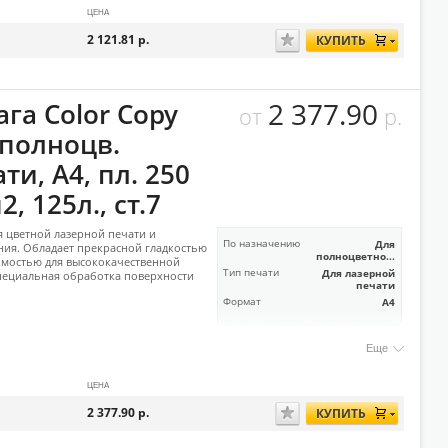
ЦЕНА
2 121.81
р.
КУПИТЬ
2 377.90
га Color Copy
от
р.
 полноцв.
ти, А4, пл. 250
2, 125л., ст.7
я цветной лазерной печати и
По назначению
Для
ия. Обладает прекрасной гладкостью
полноцветно...
мостью для высококачественной
Тип печати
Для лазерной
пециальная обработка поверхности
печати
Формат
А4
Еще
ЦЕНА
2 377.90
р.
КУПИТЬ