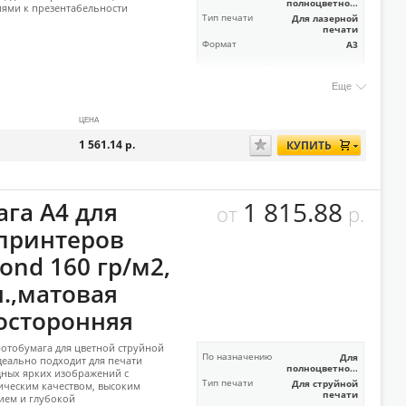
полноцветно...
ями к презентабельности
Тип печати
Для лазерной
печати
Формат
А3
Еще
ЦЕНА
1 561.14
р.
КУПИТЬ
1 815.88
ага А4 для
от
р.
.принтеров
ond 160 гр/м2,
л.,матовая
осторонняя
отобумага для цветной струйной
По назначению
Для
деально подходит для печати
полноцветно...
ных ярких изображений с
Тип печати
Для струйной
ческим качеством, высоким
печати
ием и глубокой