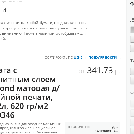
ля цветной печати
Ф
ТИ
П
рактически на любой бумаге, предназначенной
ть требует высокого качества бумаги – именно
 вниманию. Также в наличии фотобумага – для
ий.
↓
↑
СОРТИРОВАТЬ ПО
ЦЕНЕ
ПОПУЛЯРНОСТИ
Т
341.73
ага с
от
р.
нитным слоем
ond матовая д/
Ф
уйной печати,
2л, 620 гр/м2
0346
едназначена для создания магнитных
По назначению
Для
бирок, ярлыков и т.п. Специальное
полноцветно...
для струйной печати обеспечивает