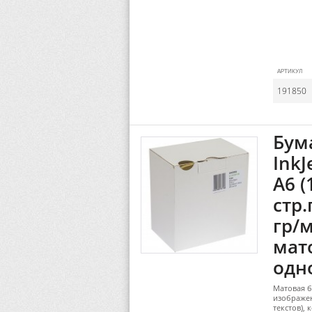
АРТИКУЛ
191850
Бум
InkJ
A6 (
стр
гр/м
мат
одн
Матовая б
изображе
текстов),