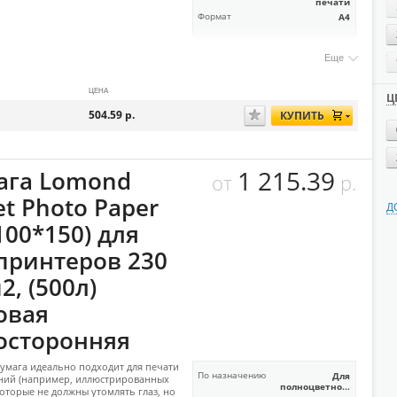
печати
Формат
А4
Еще
ЦЕНА
Ц
504.59
р.
КУПИТЬ
1 215.39
ага Lomond
от
р.
et Photo Paper
Д
100*150) для
.принтеров 230
2, (500л)
овая
осторонняя
умага идеально подходит для печати
По назначению
Для
ний (например, иллюстрированных
полноцветно...
 которые не должны утомлять глаз, но