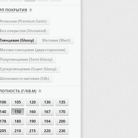
ИП ПОКРЫТИЯ
Атласная (Premium Satin)
Без покрытия (Uncoated)
Глянцевая (Glossy)
Матовая (Matt)
Матово-глянцевая (двухсторонняя)
Полуглянцевая (Semi Glossy)
Суперглянцевая (Super Glossy)
Шелковисто-матовая (Silk)
ЛОТНОСТЬ (Г/КВ.М)
100
105
120
130
135
140
150
160
167
170
178
180
190
194
200
205
210
215
220
230