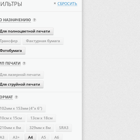
ИЛЬТРЫ
СБРОСИТЬ
×
О НАЗНАЧЕНИЮ
Для полноцветной печати
Трансфер
Фактурная бумага
Фотобумага
ИП ПЕЧАТИ
Для лазерной печати
Для струйной печати
ОРМАТ
102мм х 153мм (4"х 6")
10см х 15см
13см х 18см
210мм х 8м
329мм х 8м
SRA3
А3
А3+
А4
А5
А6