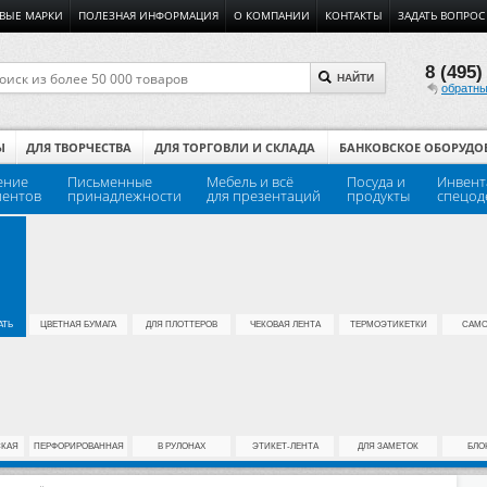
ВЫЕ МАРКИ
ПОЛЕЗНАЯ ИНФОРМАЦИЯ
О КОМПАНИИ
КОНТАКТЫ
ЗАДАТЬ ВОПРОС
8 (495)
НАЙТИ
обратны
Ы
ДЛЯ ТВОРЧЕСТВА
ДЛЯ ТОРГОВЛИ И СКЛАДА
БАНКОВСКОЕ ОБОРУДО
ение
Письменные
Мебель и всё
Посуда и
Инвент
ментов
принадлежности
для презентаций
продукты
спецод
АТЬ
ЦВЕТНАЯ БУМАГА
ДЛЯ ПЛОТТЕРОВ
ЧЕКОВАЯ ЛЕНТА
ТЕРМОЭТИКЕТКИ
САМО
СКАЯ
ПЕРФОРИРОВАННАЯ
В РУЛОНАХ
ЭТИКЕТ-ЛЕНТА
ДЛЯ ЗАМЕТОК
БЛО