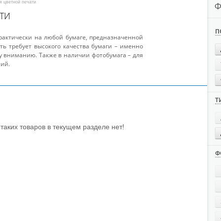
ля цветной печати
Ф
ТИ
П
рактически на любой бумаге, предназначенной
ть требует высокого качества бумаги – именно
 вниманию. Также в наличии фотобумага – для
ий.
Т
таких товаров в текущем разделе нет!
Ф