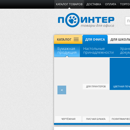
КАТАЛОГ ТОВАРОВ
ДОСТАВКА
ОПЛАТА
ТОРГО
КАТАЛОГ
ДЛЯ ОФИСА
ДЛЯ ШКОЛ
Бумажная
Настольные
Хран
продукция
принадлежности
доку
ДЛЯ ПРИНТЕРОВ
ЦВЕТНАЯ ПЕЧ
<
ЧЕРТЁЖНАЯ
ПИСЧАЯ БУМАГА
ПОЛИГРАФИЧЕ