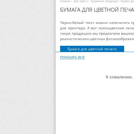
Главная
›
Для офиса
›
Бумажная продукция
› Бумага д
БУМАГА ДЛЯ ЦВЕТНОЙ ПЕЧА
Черно-белый текст можно напечатать п
для принтера. А вот полноцветная печа
такую продукцию мы предлагаем вашему
реалистических цветных фотоизображен
Бумага для цветной печати
ПОКАЗАТЬ ВСЕ
К сожалению, 