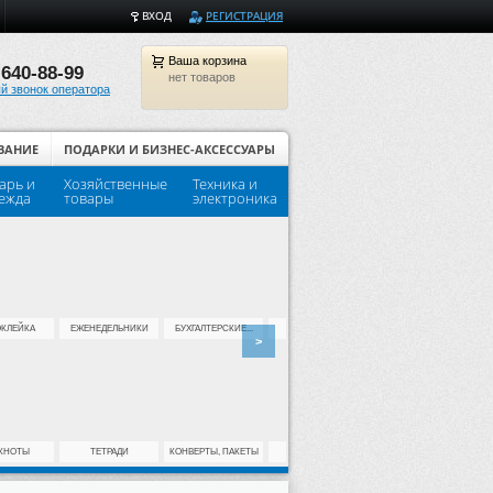
ВХОД
РЕГИСТРАЦИЯ
Ваша
корзина
 640-88-99
нет товаров
й звонок оператора
ВАНИЕ
ПОДАРКИ И БИЗНЕС-АКСЕССУАРЫ
арь и
Хозяйственные
Техника и
Популярные товары для шко
ежда
товары
электроника
КЛЕЙКА
ЕЖЕНЕДЕЛЬНИКИ
БУХГАЛТЕРСКИЕ...
ДЫРОКОЛЫ
КЛЕЙ
>
КНОТЫ
ТЕТРАДИ
КОНВЕРТЫ, ПАКЕТЫ
ДЛЯ ПАЛЬЦЕВ
НОЖИ