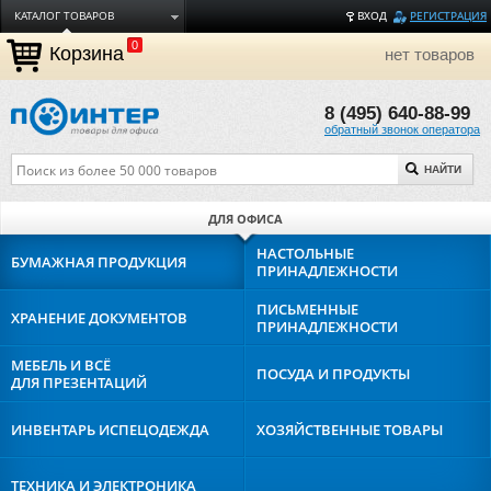
КАТАЛОГ ТОВАРОВ
ВХОД
РЕГИСТРАЦИЯ
0
ДОСТАВКА
Корзина
нет товаров
ОПЛАТА
8 (495) 640-88-99
ТОРГОВЫЕ МАРКИ
обратный звонок оператора
ПОЛЕЗНАЯ ИНФОРМАЦИЯ
НАЙТИ
О КОМПАНИИ
КОНТАКТЫ
ДЛЯ ОФИСА
ЗАДАТЬ ВОПРОС
НАСТОЛЬНЫЕ
БУМАЖНАЯ
ПРОДУКЦИЯ
ПРИНАДЛЕЖНОСТИ
ПИСЬМЕННЫЕ
ХРАНЕНИЕ
ДОКУМЕНТОВ
ПРИНАДЛЕЖНОСТИ
МЕБЕЛЬ И ВСЁ
ПОСУДА И
ПРОДУКТЫ
ДЛЯ ПРЕЗЕНТАЦИЙ
ИНВЕНТАРЬ И
СПЕЦОДЕЖДА
ХОЗЯЙСТВЕННЫЕ
ТОВАРЫ
ТЕХНИКА И
ЭЛЕКТРОНИКА