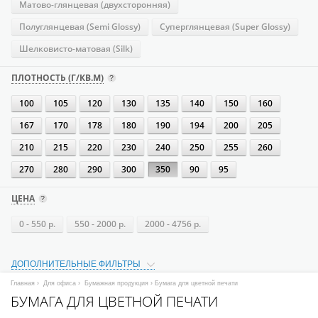
Матово-глянцевая (двухсторонняя)
Полуглянцевая (Semi Glossy)
Суперглянцевая (Super Glossy)
Шелковисто-матовая (Silk)
ПЛОТНОСТЬ (Г/КВ.М)
100
105
120
130
135
140
150
160
167
170
178
180
190
194
200
205
210
215
220
230
240
250
255
260
270
280
290
300
350
90
95
ЦЕНА
0 - 550 р.
550 - 2000 р.
2000 - 4756 р.
ДОПОЛНИТЕЛЬНЫЕ ФИЛЬТРЫ
Главная
›
Для офиса
›
Бумажная продукция
› Бумага для цветной печати
БУМАГА ДЛЯ ЦВЕТНОЙ ПЕЧАТИ