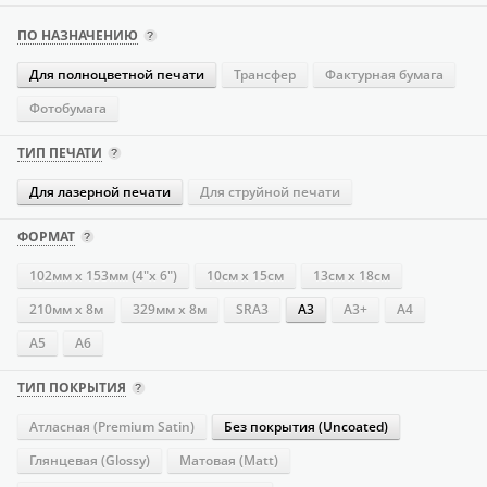
ПО НАЗНАЧЕНИЮ
Для полноцветной печати
Трансфер
Фактурная бумага
Фотобумага
ТИП ПЕЧАТИ
Для лазерной печати
Для струйной печати
ФОРМАТ
102мм х 153мм (4"х 6")
10см х 15см
13см х 18см
210мм х 8м
329мм х 8м
SRA3
А3
А3+
А4
А5
А6
ТИП ПОКРЫТИЯ
Атласная (Premium Satin)
Без покрытия (Uncoated)
Глянцевая (Glossy)
Матовая (Matt)