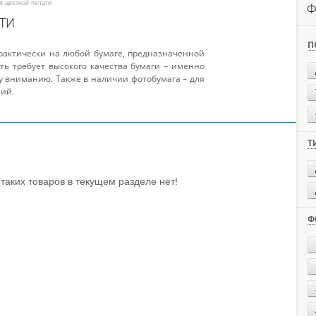
ля цветной печати
Ф
ТИ
П
рактически на любой бумаге, предназначенной
ть требует высокого качества бумаги – именно
 вниманию. Также в наличии фотобумага – для
ий.
Т
таких товаров в текущем разделе нет!
Ф