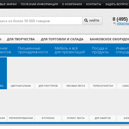
ВЫЕ МАРКИ
ПОЛЕЗНАЯ ИНФОРМАЦИЯ
О КОМПАНИИ
КОНТАКТЫ
ЗАДАТЬ ВОПРОС
8 (495)
НАЙТИ
обратны
Ы
ДЛЯ ТВОРЧЕСТВА
ДЛЯ ТОРГОВЛИ И СКЛАДА
БАНКОВСКОЕ ОБОРУДО
ение
Письменные
Мебель и всё
Посуда и
Инвент
ментов
принадлежности
для презентаций
продукты
спецод
АТЬ
ЦВЕТНАЯ БУМАГА
ДЛЯ ПЛОТТЕРОВ
ЧЕКОВАЯ ЛЕНТА
ТЕРМОЭТИКЕТКИ
САМО
СКАЯ
ПЕРФОРИРОВАННАЯ
В РУЛОНАХ
ЭТИКЕТ-ЛЕНТА
ДЛЯ ЗАМЕТОК
БЛО