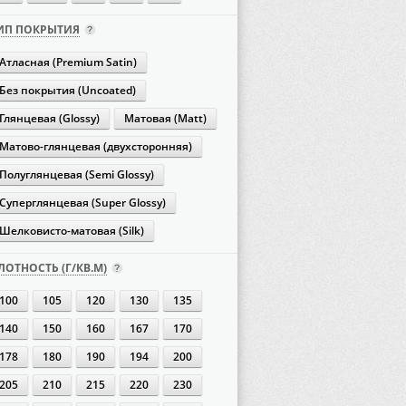
ИП ПОКРЫТИЯ
Атласная (Premium Satin)
Без покрытия (Uncoated)
Глянцевая (Glossy)
Матовая (Matt)
Матово-глянцевая (двухсторонняя)
Полуглянцевая (Semi Glossy)
Суперглянцевая (Super Glossy)
Шелковисто-матовая (Silk)
ЛОТНОСТЬ (Г/КВ.М)
100
105
120
130
135
140
150
160
167
170
178
180
190
194
200
205
210
215
220
230