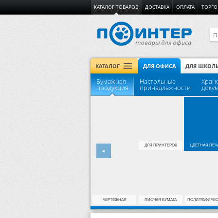
КАТАЛОГ ТОВАРОВ
ДОСТАВКА
ОПЛАТА
ТОРГО
КАТАЛОГ
ДЛЯ ОФИСА
ДЛЯ ШКОЛ
Бумажная
Настольные
Хран
продукция
принадлежности
доку
ДЛЯ ПРИНТЕРОВ
ЦВЕТНАЯ ПЕЧ
<
ЧЕРТЁЖНАЯ
ПИСЧАЯ БУМАГА
ПОЛИГРАФИЧЕ