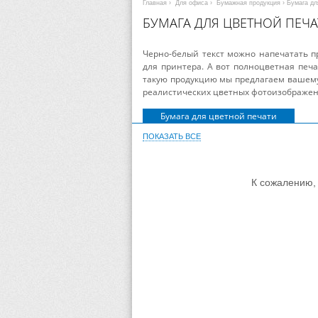
Главная
›
Для офиса
›
Бумажная продукция
› Бумага д
БУМАГА ДЛЯ ЦВЕТНОЙ ПЕЧА
Черно-белый текст можно напечатать п
для принтера. А вот полноцветная печа
такую продукцию мы предлагаем вашему
реалистических цветных фотоизображен
Бумага для цветной печати
ПОКАЗАТЬ ВСЕ
К сожалению, 