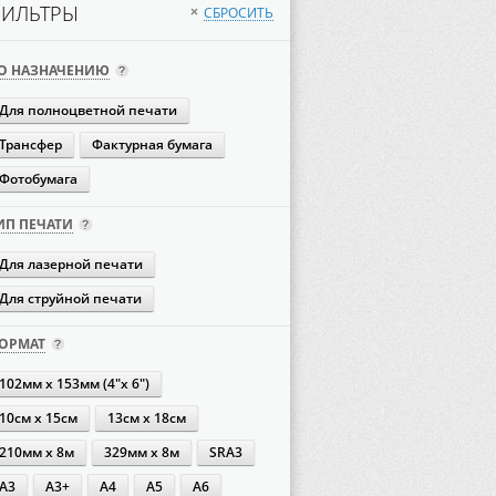
ИЛЬТРЫ
СБРОСИТЬ
×
О НАЗНАЧЕНИЮ
Для полноцветной печати
Трансфер
Фактурная бумага
Фотобумага
ИП ПЕЧАТИ
Для лазерной печати
Для струйной печати
ОРМАТ
102мм х 153мм (4"х 6")
10см х 15см
13см х 18см
210мм х 8м
329мм х 8м
SRA3
А3
А3+
А4
А5
А6