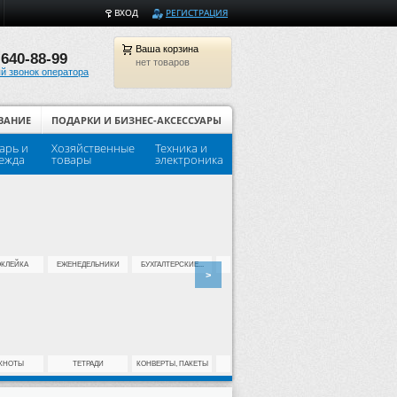
ВХОД
РЕГИСТРАЦИЯ
Ваша
корзина
 640-88-99
нет товаров
й звонок оператора
ВАНИЕ
ПОДАРКИ И БИЗНЕС-АКСЕССУАРЫ
арь и
Хозяйственные
Техника и
Популярные товары для шко
ежда
товары
электроника
КЛЕЙКА
ЕЖЕНЕДЕЛЬНИКИ
БУХГАЛТЕРСКИЕ...
ДЫРОКОЛЫ
КЛЕЙ
>
КНОТЫ
ТЕТРАДИ
КОНВЕРТЫ, ПАКЕТЫ
ДЛЯ ПАЛЬЦЕВ
НОЖИ