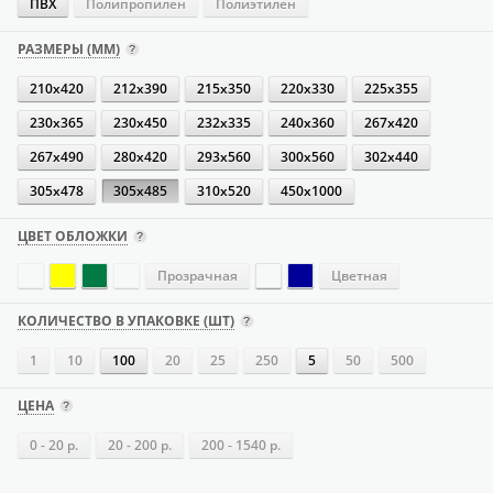
ПВХ
Полипропилен
Полиэтилен
РАЗМЕРЫ (ММ)
210х420
212х390
215х350
220х330
225х355
230х365
230х450
232х335
240х360
267х420
267х490
280х420
293х560
300х560
302х440
305х478
305х485
310х520
450х1000
ЦВЕТ ОБЛОЖКИ
Прозрачная
Цветная
КОЛИЧЕСТВО В УПАКОВКЕ (ШТ)
1
10
100
20
25
250
5
50
500
ЦЕНА
0 - 20 р.
20 - 200 р.
200 - 1540 р.