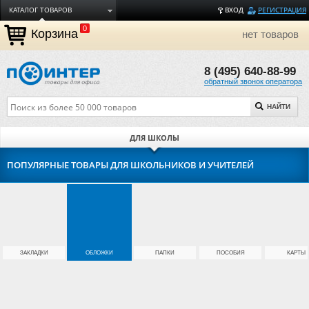
КАТАЛОГ ТОВАРОВ
ВХОД
РЕГИСТРАЦИЯ
0
ДОСТАВКА
Корзина
нет товаров
ОПЛАТА
8 (495) 640-88-99
ТОРГОВЫЕ МАРКИ
обратный звонок оператора
ПОЛЕЗНАЯ ИНФОРМАЦИЯ
НАЙТИ
О КОМПАНИИ
КОНТАКТЫ
ДЛЯ ШКОЛЫ
ЗАДАТЬ ВОПРОС
ПОПУЛЯРНЫЕ ТОВАРЫ ДЛЯ ШКОЛЬНИКОВ И УЧИТЕЛЕЙ
ЗАКЛАДКИ
ОБЛОЖКИ
ПАПКИ
ПОСОБИЯ
КАРТЫ