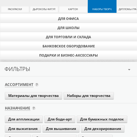
РАСКРАСКИ
ДЫРОКОЛЫ ФИГУР.
КАРТОН
НАБОРЫ ТВОРЧ.
ДИПЛОМЫ-ГР
ДЛЯ ОФИСА
ДЛЯ ШКОЛЫ
ДЛЯ ТОРГОВЛИ И СКЛАДА
БАНКОВСКОЕ ОБОРУДОВАНИЕ
ПОДАРКИ И БИЗНЕС-АКСЕССУАРЫ
ФИЛЬТРЫ
АССОРТИМЕНТ
Материалы для творчества
Наборы для творчества
НАЗНАЧЕНИЕ
Для аппликации
Для боди-арт
Для бумажных поделок
Для выжигания
Для вышивания
Для декорирования