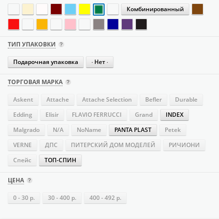
Комбинированный
ТИП УПАКОВКИ
Подарочная упаковка
∙ Нет ∙
ТОРГОВАЯ МАРКА
Askent
Attache
Attache Selection
Befler
Durable
Edding
Elisir
FLAVIO FERRUCCI
Grand
INDEX
Malgrado
N/A
NoName
PANTA PLAST
Petek
VERNE
ДПС
ПИТЕРСКИЙ ДОМ МОДЕЛЕЙ
РИЧИОНИ
Спейс
ТОП-СПИН
ЦЕНА
0 - 30 р.
30 - 400 р.
400 - 492 р.