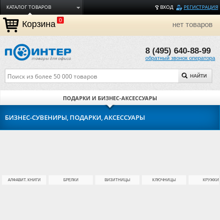
КАТАЛОГ ТОВАРОВ
ВХОД
РЕГИСТРАЦИЯ
0
ДОСТАВКА
Корзина
нет товаров
ОПЛАТА
8 (495) 640-88-99
ТОРГОВЫЕ МАРКИ
обратный звонок оператора
ПОЛЕЗНАЯ ИНФОРМАЦИЯ
НАЙТИ
О КОМПАНИИ
КОНТАКТЫ
ПОДАРКИ И БИЗНЕС-АКСЕССУАРЫ
ЗАДАТЬ ВОПРОС
БИЗНЕС-СУВЕНИРЫ, ПОДАРКИ, АКСЕССУАРЫ
АЛФАВИТ. КНИГИ
БРЕЛКИ
ВИЗИТНИЦЫ
КЛЮЧНИЦЫ
КРУЖКИ