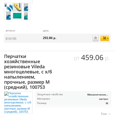
АРТИКУЛ
ЦЕНА
292.86
р.
016195
459.06
Перчатки
от
р.
хозяйственные
резиновые Vileda
многоцелевые, с х/б
напылением,
прочные, размер M
(средний), 100753
Защитные свойства
Механически...
Материал
латекс
Размер
M
Еще