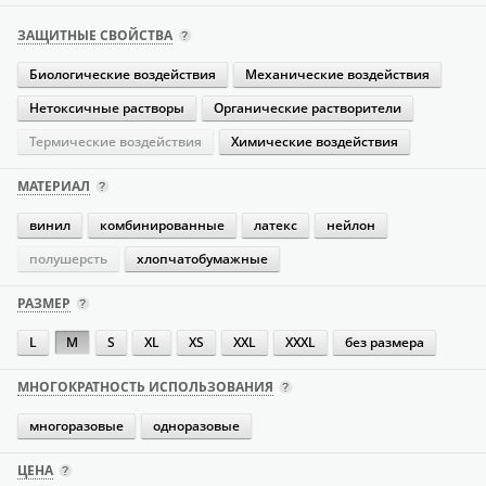
ЗАЩИТНЫЕ СВОЙСТВА
Биологические воздействия
Механические воздействия
Нетоксичные растворы
Органические растворители
Термические воздействия
Химические воздействия
МАТЕРИАЛ
винил
комбинированные
латекс
нейлон
полушерсть
хлопчатобумажные
РАЗМЕР
L
M
S
XL
XS
XXL
XXXL
без размера
МНОГОКРАТНОСТЬ ИСПОЛЬЗОВАНИЯ
многоразовые
одноразовые
ЦЕНА