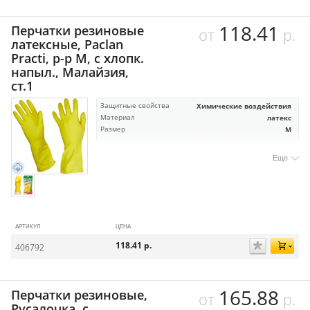
118.41
Перчатки резиновые
от
р.
латексные, Paclan
Practi, р-р М, с хлопк.
напыл., Малайзия,
ст.1
Защитные свойства
Химические воздействия
Материал
латекс
Размер
M
Еще
АРТИКУЛ
ЦЕНА
118.41
р.
406792
165.88
Перчатки резиновые,
от
р.
Русалочка, с