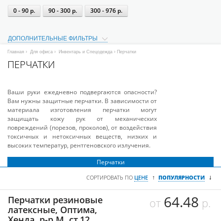
0 - 90 р.
90 - 300 р.
300 - 976 р.
ДОПОЛНИТЕЛЬНЫЕ ФИЛЬТРЫ
Главная
›
Для офиса
›
Инвентарь и Спецодежда
› Перчатки
ПЕРЧАТКИ
Ваши руки ежедневно подвергаются опасности?
Вам нужны защитные перчатки. В зависимости от
материала изготовления перчатки могут
защищать кожу рук от механических
повреждений (порезов, проколов), от воздействия
токсичных и нетоксичных веществ, низких и
высоких температур, рентгеновского излучения.
Перчатки
↓
↑
СОРТИРОВАТЬ ПО
ЦЕНЕ
ПОПУЛЯРНОСТИ
64.48
Перчатки резиновые
от
р.
латексные, Оптима,
Хенда, р-р М, ст.12