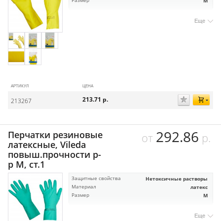
Размер
M
Еще
АРТИКУЛ
ЦЕНА
213.71
р.
213267
292.86
Перчатки резиновые
от
р.
латексные, Vileda
повыш.прочности р-
р М, ст.1
Защитные свойства
Нетоксичные растворы
Материал
латекс
Размер
M
Еще