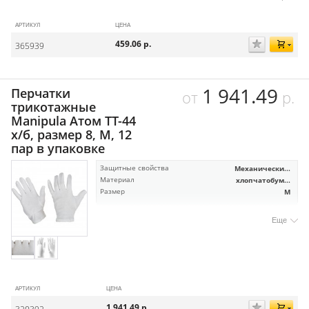
АРТИКУЛ
ЦЕНА
459.06
р.
365939
1 941.49
Перчатки
от
р.
трикотажные
Manipula Атом TT-44
х/б, размер 8, M, 12
пар в упаковке
Защитные свойства
Механически...
Материал
хлопчатобум...
Размер
M
Еще
АРТИКУЛ
ЦЕНА
1 941.49
р.
320392