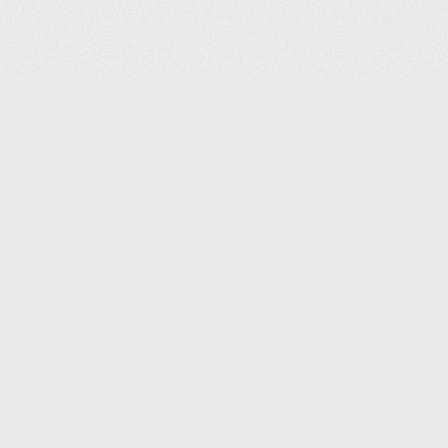
(С) 2006-2026 КОМПАНИЯ «ПОИНТЕР»
ИНТЕРНЕТ-МАГАЗИН ТОВАРОВ ДЛЯ ОФИСА.
ДОСТАВКА ПО МОСКВЕ И ВСЕЙ РОССИИ.
ВСЕ ПРАВА ЗАЩИЩЕНЫ.
КАТАЛОГ ТОВАРОВ
КОНТАКТЫ
ДОСТАВКА И САМОВЫВОЗ
О КОМПАНИИ
ОПЛАТА
ПОМОЩЬ
ГАРАНТИЯ И ВОЗВРАТ
ТОРГОВЫЕ МАРКИ
ДОКУМЕНТЫ
ПОЛИТИКА КОНФИДЕНЦИАЛЬНОСТИ
ЗАДАТЬ ВОПРОС
ВАКАНСИИ
НОВОСТИ
ПОЛЕЗНАЯ ИНФОРМАЦИЯ
ЗАКАЗАТЬ КАТАЛОГ
КОНТАКТЫ:
SHOP@IPOINTER.RU
8 (495) 640-88-99
ОФИС: 127106, МОСКВА,