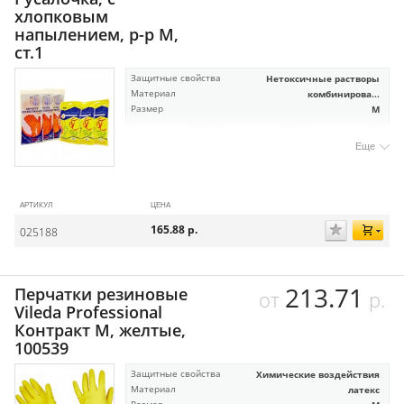
хлопковым
напылением, р-р М,
ст.1
Защитные свойства
Нетоксичные растворы
Материал
комбинирова...
Размер
M
Еще
АРТИКУЛ
ЦЕНА
165.88
р.
025188
213.71
Перчатки резиновые
от
р.
Vileda Professional
Контракт M, желтые,
100539
Защитные свойства
Химические воздействия
Материал
латекс