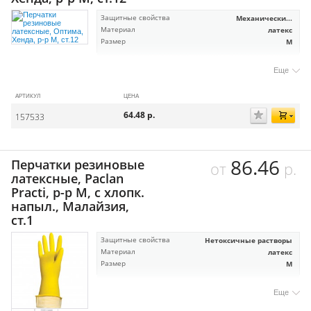
Защитные свойства
Механически...
Материал
латекс
Размер
M
Еще
АРТИКУЛ
ЦЕНА
64.48
р.
157533
86.46
Перчатки резиновые
от
р.
латексные, Paclan
Practi, р-р М, с хлопк.
напыл., Малайзия,
ст.1
Защитные свойства
Нетоксичные растворы
Материал
латекс
Размер
M
Еще