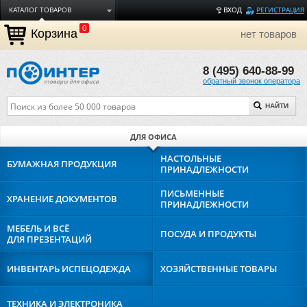
КАТАЛОГ ТОВАРОВ
ВХОД
РЕГИСТРАЦИЯ
0
ДОСТАВКА
Корзина
нет товаров
ОПЛАТА
8 (495) 640-88-99
ТОРГОВЫЕ МАРКИ
обратный звонок оператора
ПОЛЕЗНАЯ ИНФОРМАЦИЯ
НАЙТИ
О КОМПАНИИ
КОНТАКТЫ
ДЛЯ ОФИСА
ЗАДАТЬ ВОПРОС
НАСТОЛЬНЫЕ
БУМАЖНАЯ
ПРОДУКЦИЯ
ПРИНАДЛЕЖНОСТИ
ПИСЬМЕННЫЕ
ХРАНЕНИЕ
ДОКУМЕНТОВ
ПРИНАДЛЕЖНОСТИ
МЕБЕЛЬ И ВСЁ
ПОСУДА И
ПРОДУКТЫ
ДЛЯ ПРЕЗЕНТАЦИЙ
ИНВЕНТАРЬ И
СПЕЦОДЕЖДА
ХОЗЯЙСТВЕННЫЕ
ТОВАРЫ
ТЕХНИКА И
ЭЛЕКТРОНИКА