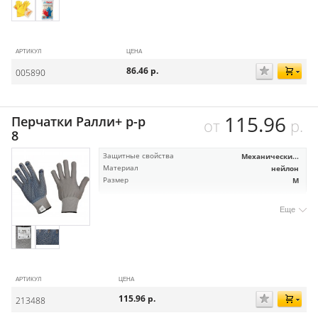
АРТИКУЛ
ЦЕНА
86.46
р.
005890
115.96
Перчатки Ралли+ р-р
от
р.
8
Защитные свойства
Механически...
Материал
нейлон
Размер
M
Еще
АРТИКУЛ
ЦЕНА
115.96
р.
213488