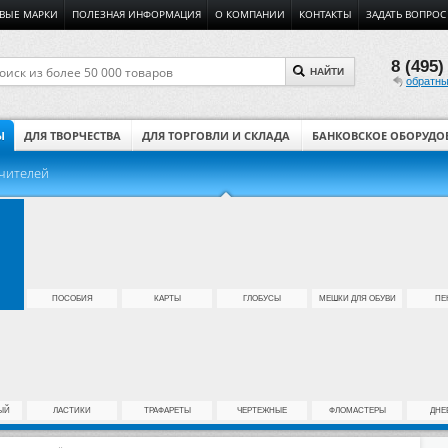
ВЫЕ МАРКИ
ПОЛЕЗНАЯ ИНФОРМАЦИЯ
О КОМПАНИИ
КОНТАКТЫ
ЗАДАТЬ ВОПРОС
8 (495)
НАЙТИ
обратны
Ы
ДЛЯ ТВОРЧЕСТВА
ДЛЯ ТОРГОВЛИ И СКЛАДА
БАНКОВСКОЕ ОБОРУДО
учителей
ПОСОБИЯ
КАРТЫ
ГЛОБУСЫ
МЕШКИ ДЛЯ ОБУВИ
ПЕ
ЫЙ
ЛАСТИКИ
ТРАФАРЕТЫ
ЧЕРТЕЖНЫЕ
ФЛОМАСТЕРЫ
ДНЕ