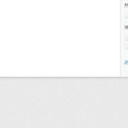
К
Ц
Д