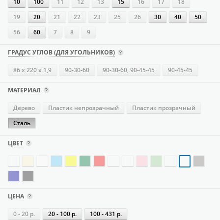
10
100
11
12
13
15
16
17
18
19
20
21
22
23
25
26
30
40
50
56
60
7
8
9
ГРАДУС УГЛОВ (ДЛЯ УГОЛЬНИКОВ)
86 х 220 х 1,9
90-30-60
90-30-60, 90-45-45
90-45-45
МАТЕРИАЛ
Дерево
Пластик непрозрачный
Пластик прозрачный
Сталь
ЦВЕТ
ЦЕНА
0 - 20 р.
20 - 100 р.
100 - 431 р.