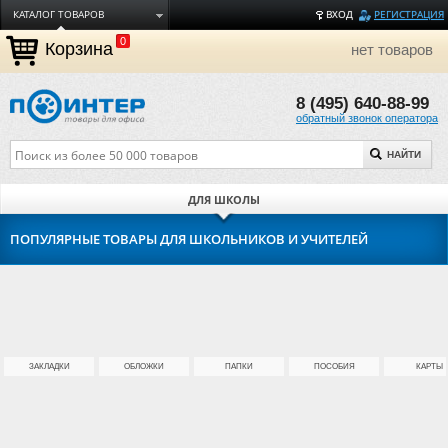
КАТАЛОГ ТОВАРОВ
ВХОД
РЕГИСТРАЦИЯ
0
ДОСТАВКА
Корзина
нет товаров
ОПЛАТА
8 (495) 640-88-99
ТОРГОВЫЕ МАРКИ
обратный звонок оператора
ПОЛЕЗНАЯ ИНФОРМАЦИЯ
НАЙТИ
О КОМПАНИИ
КОНТАКТЫ
ДЛЯ ШКОЛЫ
ЗАДАТЬ ВОПРОС
ПОПУЛЯРНЫЕ ТОВАРЫ ДЛЯ ШКОЛЬНИКОВ И УЧИТЕЛЕЙ
ЗАКЛАДКИ
ОБЛОЖКИ
ПАПКИ
ПОСОБИЯ
КАРТЫ