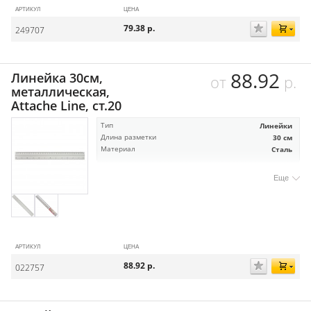
АРТИКУЛ
ЦЕНА
79.38
р.
249707
88.92
Линейка 30см,
от
р.
металлическая,
Attache Line, ст.20
Тип
Линейки
Длина разметки
30 см
Материал
Сталь
Еще
АРТИКУЛ
ЦЕНА
88.92
р.
022757