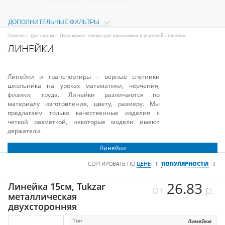
ДОПОЛНИТЕЛЬНЫЕ ФИЛЬТРЫ
Главная
›
Для школы
›
Популярные товары для школьников и учителей
› Линейки
ЛИНЕЙКИ
Линейки и транспортиры – верные спутники
школьника на уроках математики, черчения,
физики, труда. Линейки различаются по
материалу изготовления, цвету, размеру. Мы
предлагаем только качественные изделия с
четкой разметкой, некоторые модели имеют
держатели.
Линейки
↓
↑
СОРТИРОВАТЬ ПО
ЦЕНЕ
ПОПУЛЯРНОСТИ
26.83
Линейка 15см, Tukzar
от
р.
металлическая
двухсторонняя
Тип
Линейки